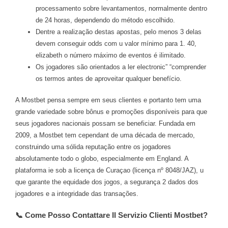
processamento sobre levantamentos, normalmente dentro
de 24 horas, dependendo do método escolhido.
Dentre a realização destas apostas, pelo menos 3 delas
devem conseguir odds com u valor mínimo para 1. 40,
elizabeth o número máximo de eventos é ilimitado.
Os jogadores são orientados a ler electronic” “comprender
os termos antes de aproveitar qualquer benefício.
A Mostbet pensa sempre em seus clientes e portanto tem uma
grande variedade sobre bônus e promoções disponíveis para que
seus jogadores nacionais possam se beneficiar. Fundada em
2009, a Mostbet tem cependant de uma década de mercado,
construindo uma sólida reputação entre os jogadores
absolutamente todo o globo, especialmente em England. A
plataforma ie sob a licença de Curaçao (licença nº 8048/JAZ), u
que garante the equidade dos jogos, a segurança 2 dados dos
jogadores e a integridade das transações.
📞 Come Posso Contattare Il Servizio Clienti Mostbet?