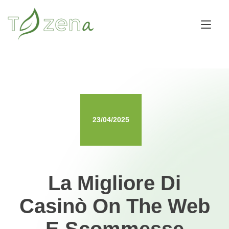
Skip
to
Tog
content
nav
23/04/2025
La Migliore Di
Casinò On The Web