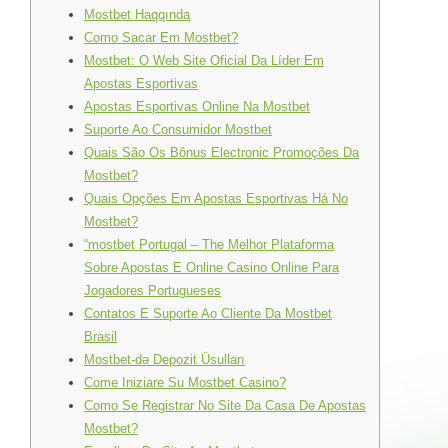
Mostbet Haqqında
Como Sacar Em Mostbet?
Mostbet: O Web Site Oficial Da Líder Em
Apostas Esportivas
Apostas Esportivas Online Na Mostbet
Suporte Ao Consumidor Mostbet
Quais São Os Bônus Electronic Promoções Da
Mostbet?
Quais Opções Em Apostas Esportivas Há No
Mostbet?
“mostbet Portugal – The Melhor Plataforma
Sobre Apostas E Online Casino Online Para
Jogadores Portugueses
Contatos E Suporte Ao Cliente Da Mostbet
Brasil
Mostbet-də Depozit Üsulları
Come Iniziare Su Mostbet Casino?
Como Se Registrar No Site Da Casa De Apostas
Mostbet?