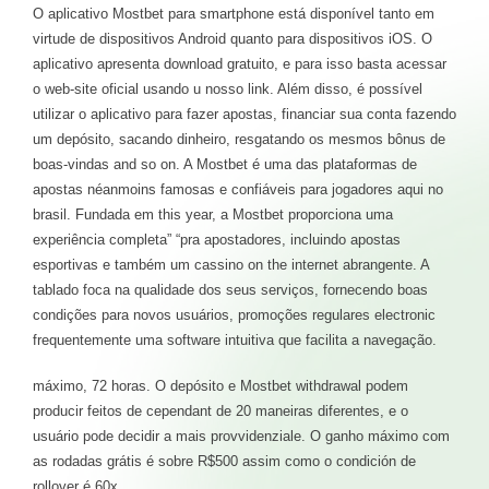
O aplicativo Mostbet para smartphone está disponível tanto em
virtude de dispositivos Android quanto para dispositivos iOS. O
aplicativo apresenta download gratuito, e para isso basta acessar
o web-site oficial usando u nosso link. Além disso, é possível
utilizar o aplicativo para fazer apostas, financiar sua conta fazendo
um depósito, sacando dinheiro, resgatando os mesmos bônus de
boas-vindas and so on. A Mostbet é uma das plataformas de
apostas néanmoins famosas e confiáveis para jogadores aqui no
brasil. Fundada em this year, a Mostbet proporciona uma
experiência completa” “pra apostadores, incluindo apostas
esportivas e também um cassino on the internet abrangente. A
tablado foca na qualidade dos seus serviços, fornecendo boas
condições para novos usuários, promoções regulares electronic
frequentemente uma software intuitiva que facilita a navegação.
máximo, 72 horas. O depósito e Mostbet withdrawal podem
producir feitos de cependant de 20 maneiras diferentes, e o
usuário pode decidir a mais provvidenziale. O ganho máximo com
as rodadas grátis é sobre R$500 assim como o condición de
rollover é 60x.