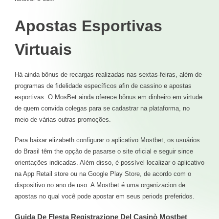
Apostas Esportivas
Virtuais
Há ainda bônus de recargas realizadas nas sextas-feiras, além de
programas de fidelidade específicos afin de cassino e apostas
esportivas. O MosBet ainda oferece bônus em dinheiro em virtude
de quem convida colegas para se cadastrar na plataforma, no
meio de várias outras promoções.
Para baixar elizabeth configurar o aplicativo Mostbet, os usuários
do Brasil têm the opção de pasarse o site oficial e seguir since
orientações indicadas. Além disso, é possível localizar o aplicativo
na App Retail store ou na Google Play Store, de acordo com o
dispositivo no ano de uso. A Mostbet é uma organizacion de
apostas no qual você pode apostar em seus periods preferidos.
Guida De Flesta Registrazione Del Casinò Mostbet