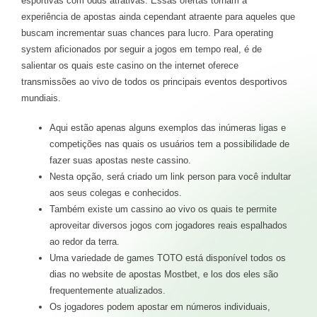
esportivas com odds atrativas. Essas ofertas tornam a
experiência de apostas ainda cependant atraente para aqueles que
buscam incrementar suas chances para lucro. Para operating
system aficionados por seguir a jogos em tempo real, é de
salientar os quais este casino on the internet oferece
transmissões ao vivo de todos os principais eventos desportivos
mundiais.
Aqui estão apenas alguns exemplos das inúmeras ligas e
competições nas quais os usuários tem a possibilidade de
fazer suas apostas neste cassino.
Nesta opção, será criado um link person para você indultar
aos seus colegas e conhecidos.
Também existe um cassino ao vivo os quais te permite
aproveitar diversos jogos com jogadores reais espalhados
ao redor da terra.
Uma variedade de games TOTO está disponível todos os
dias no website de apostas Mostbet, e los dos eles são
frequentemente atualizados.
Os jogadores podem apostar em números individuais,