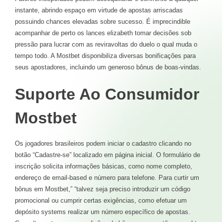
instante, abrindo espaço em virtude de apostas arriscadas
possuindo chances elevadas sobre sucesso. É imprecindible
acompanhar de perto os lances elizabeth tomar decisões sob
pressão para lucrar com as reviravoltas do duelo o qual muda o
tempo todo. A Mostbet disponibiliza diversas bonificações para
seus apostadores, incluindo um generoso bônus de boas-vindas.
Suporte Ao Consumidor
Mostbet
Os jogadores brasileiros podem iniciar o cadastro clicando no
botão “Cadastre-se” localizado em página inicial. O formulário de
inscrição solicita informações básicas, como nome completo,
endereço de email-based e número para telefone. Para curtir um
bônus em Mostbet,” “talvez seja preciso introduzir um código
promocional ou cumprir certas exigências, como efetuar um
depósito systems realizar um número específico de apostas.