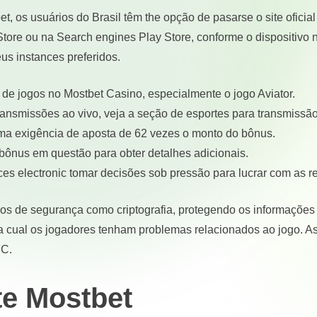
bet, os usuários do Brasil têm the opção de pasarse o site oficia
p Store ou na Search engines Play Store, conforme o dispositiv
us instances preferidos.
de jogos no Mostbet Casino, especialmente o jogo Aviator.
nsmissões ao vivo, veja a seção de esportes para transmissão
uma exigência de aposta de 62 vezes o monto do bônus.
bônus em questão para obter detalhes adicionais.
es electronic tomar decisões sob pressão para lucrar com as r
los de segurança como criptografia, protegendo os informaçõe
la cual os jogadores tenham problemas relacionados ao jogo. 
FC.
te Mostbet