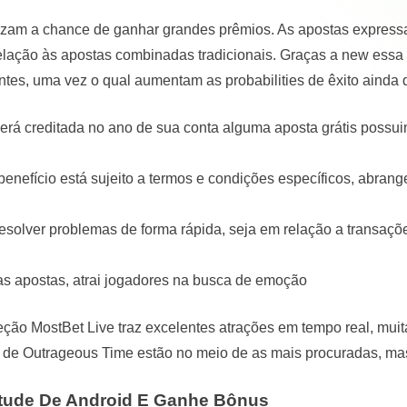
ibilizam a chance de ganhar grandes prêmios. As apostas expre
relação às apostas combinadas tradicionais. Graças a new essa 
tes, uma vez o qual aumentam as probabilities de êxito ainda 
será creditada no ano de sua conta alguma aposta grátis poss
 benefício está sujeito a termos e condições específicos, abrang
resolver problemas de forma rápida, seja em relação a transaçõ
as apostas, atrai jogadores na busca de emoção
seção MostBet Live traz excelentes atrações em tempo real, mu
as de Outrageous Time estão no meio de as mais procuradas, m
rtude De Android E Ganhe Bônus