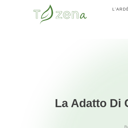
Skip
L’ARD
to
content
La Adatto Di
B