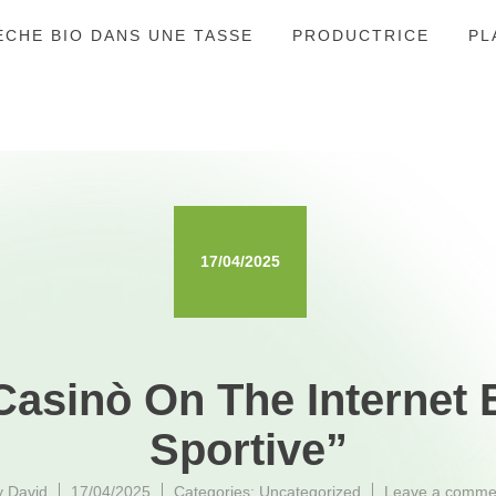
ÈCHE BIO DANS UNE TASSE
PRODUCTRICE
PL
17/04/2025
 Casinò On The Interne
Sportive”
y
David
17/04/2025
Categories:
Uncategorized
Leave a comme