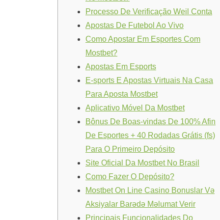
Processo De Verificação Weil Conta
Apostas De Futebol Ao Vivo
Como Apostar Em Esportes Com
Mostbet?
Apostas Em Esports
E-sports E Apostas Virtuais Na Casa
Para Aposta Mostbet
Aplicativo Móvel Da Mostbet
Bônus De Boas-vindas De 100% Afin
De Esportes + 40 Rodadas Grátis (fs)
Para O Primeiro Depósito
Site Oficial Da Mostbet No Brasil
Como Fazer O Depósito?
Mostbet On Line Casino Bonuslar Və
Aksiyalar Barədə Məlumat Verir
Principais Funcionalidades Do