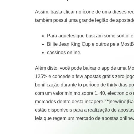
Assim, basta clicar no ícone de uma dieses r
também possui uma grande legião de apostad
Para aqueles que buscam some sort of em
Billie Jean King Cup e outros pela MostB
cassinos online.
Além disto, você pode baixar o app de uma Mos
125% e concede a few apostas grátis zero jogo
bonificação durante to período de thirty dias
com um valor mínimo sobre 1. 40, electronic o
mercados dentro desta incapere.” “[newline]Ba
estão disponíveis para a realização de apost
leis que regem um mercado de apostas online.