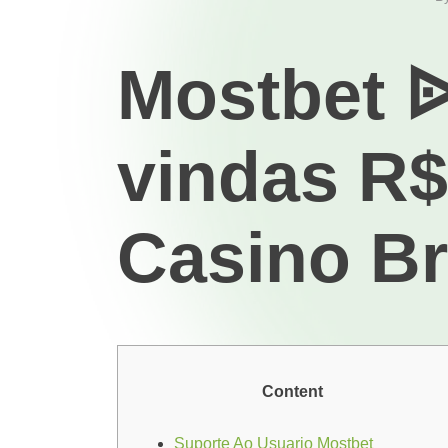
Mostbet 
vindas R$
Casino Br
Content
Suporte Ao Usuario Mostbet