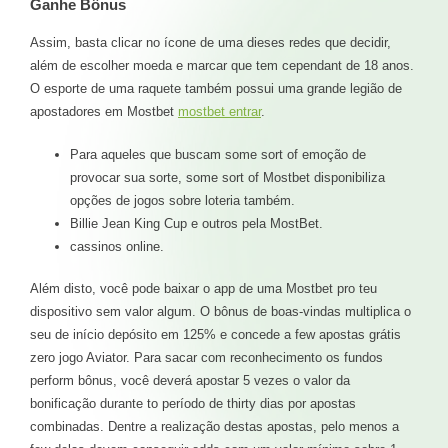
Ganhe Bônus
Assim, basta clicar no ícone de uma dieses redes que decidir,
além de escolher moeda e marcar que tem cependant de 18 anos.
O esporte de uma raquete também possui uma grande legião de
apostadores em Mostbet
mostbet entrar
.
Para aqueles que buscam some sort of emoção de
provocar sua sorte, some sort of Mostbet disponibiliza
opções de jogos sobre loteria também.
Billie Jean King Cup e outros pela MostBet.
cassinos online.
Além disto, você pode baixar o app de uma Mostbet pro teu
dispositivo sem valor algum. O bônus de boas-vindas multiplica o
seu de início depósito em 125% e concede a few apostas grátis
zero jogo Aviator. Para sacar com reconhecimento os fundos
perform bônus, você deverá apostar 5 vezes o valor da
bonificação durante to período de thirty dias por apostas
combinadas. Dentre a realização destas apostas, pelo menos a