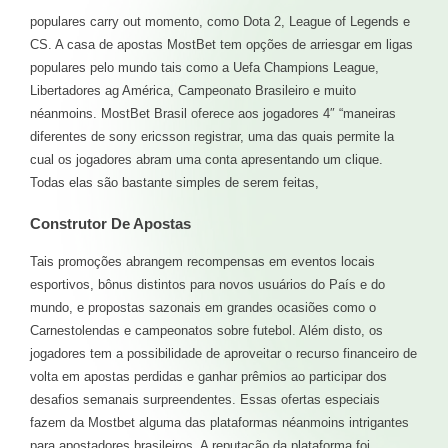
populares carry out momento, como Dota 2, League of Legends e
CS. A casa de apostas MostBet tem opções de arriesgar em ligas
populares pelo mundo tais como a Uefa Champions League,
Libertadores ag América, Campeonato Brasileiro e muito
néanmoins. MostBet Brasil oferece aos jogadores 4″ “maneiras
diferentes de sony ericsson registrar, uma das quais permite la
cual os jogadores abram uma conta apresentando um clique.
Todas elas são bastante simples de serem feitas,
Construtor De Apostas
Tais promoções abrangem recompensas em eventos locais
esportivos, bônus distintos para novos usuários do País e do
mundo, e propostas sazonais em grandes ocasiões como o
Carnestolendas e campeonatos sobre futebol. Além disto, os
jogadores tem a possibilidade de aproveitar o recurso financeiro de
volta em apostas perdidas e ganhar prêmios ao participar dos
desafios semanais surpreendentes. Essas ofertas especiais
fazem da Mostbet alguma das plataformas néanmoins intrigantes
para apostadores brasileiros. A reputação da plataforma foi