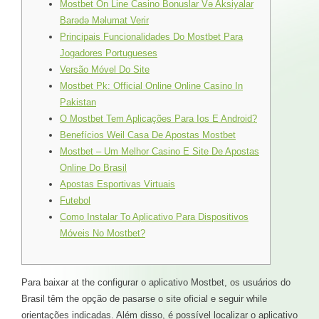
Mostbet On Line Casino Bonuslar Və Aksiyalar
Barədə Məlumat Verir
Principais Funcionalidades Do Mostbet Para
Jogadores Portugueses
Versão Móvel Do Site
Mostbet Pk: Official Online Online Casino In
Pakistan
O Mostbet Tem Aplicações Para Ios E Android?
Benefícios Weil Casa De Apostas Mostbet
Mostbet – Um Melhor Casino E Site De Apostas
Online Do Brasil
Apostas Esportivas Virtuais
Futebol
Como Instalar To Aplicativo Para Dispositivos
Móveis No Mostbet?
Para baixar at the configurar o aplicativo Mostbet, os usuários do
Brasil têm the opção de pasarse o site oficial e seguir while
orientações indicadas. Além disso, é possível localizar o aplicativo