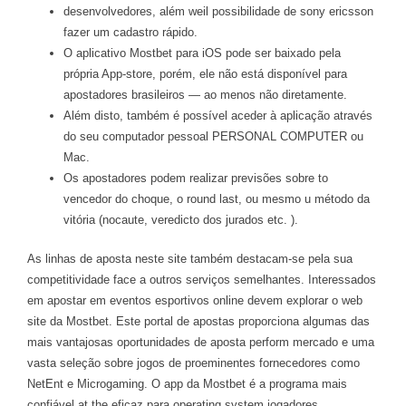
desenvolvedores, além weil possibilidade de sony ericsson
fazer um cadastro rápido.
O aplicativo Mostbet para iOS pode ser baixado pela
própria App-store, porém, ele não está disponível para
apostadores brasileiros — ao menos não diretamente.
Além disto, também é possível aceder à aplicação através
do seu computador pessoal PERSONAL COMPUTER ou
Mac.
Os apostadores podem realizar previsões sobre to
vencedor do choque, o round last, ou mesmo u método da
vitória (nocaute, veredicto dos jurados etc. ).
As linhas de aposta neste site também destacam-se pela sua
competitividade face a outros serviços semelhantes. Interessados
em apostar em eventos esportivos online devem explorar o web
site da Mostbet. Este portal de apostas proporciona algumas das
mais vantajosas oportunidades de aposta perform mercado e uma
vasta seleção sobre jogos de proeminentes fornecedores como
NetEnt e Microgaming. O app da Mostbet é a programa mais
confiável at the eficaz para operating system jogadores