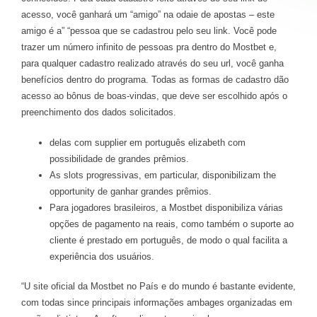
acesso, você ganhará um “amigo” na odaie de apostas – este
amigo é a” “pessoa que se cadastrou pelo seu link. Você pode
trazer um número infinito de pessoas pra dentro do Mostbet e,
para qualquer cadastro realizado através do seu url, você ganha
benefícios dentro do programa. Todas as formas de cadastro dão
acesso ao bônus de boas-vindas, que deve ser escolhido após o
preenchimento dos dados solicitados.
delas com supplier em português elizabeth com
possibilidade de grandes prêmios.
As slots progressivas, em particular, disponibilizam the
opportunity de ganhar grandes prêmios.
Para jogadores brasileiros, a Mostbet disponibiliza várias
opções de pagamento na reais, como também o suporte ao
cliente é prestado em português, de modo o qual facilita a
experiência dos usuários.
“U site oficial da Mostbet no País e do mundo é bastante evidente,
com todas since principais informações ambages organizadas em