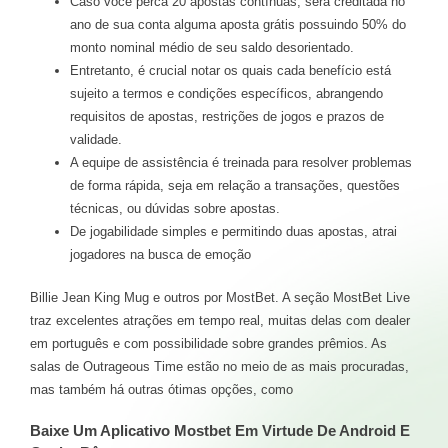
Caso você perca 20 apostas contínuas, será creditada no
ano de sua conta alguma aposta grátis possuindo 50% do
monto nominal médio de seu saldo desorientado.
Entretanto, é crucial notar os quais cada benefício está
sujeito a termos e condições específicos, abrangendo
requisitos de apostas, restrições de jogos e prazos de
validade.
A equipe de assistência é treinada para resolver problemas
de forma rápida, seja em relação a transações, questões
técnicas, ou dúvidas sobre apostas.
De jogabilidade simples e permitindo duas apostas, atrai
jogadores na busca de emoção
Billie Jean King Mug e outros por MostBet. A seção MostBet Live
traz excelentes atrações em tempo real, muitas delas com dealer
em português e com possibilidade sobre grandes prêmios. As
salas de Outrageous Time estão no meio de as mais procuradas,
mas também há outras ótimas opções, como
Baixe Um Aplicativo Mostbet Em Virtude De Android E