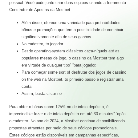
pessoal. Você pode junto criar duas equipes usando a ferramenta
Construtor de Apostas da Mostbet.
Além disso, oferece uma variedade para probabilidades,
bônus e promoções que tem a possibilidade de contribuir
significativamente afin de seus ganhos.
No cadastro, to jogador
Desde operating-system clássicos caça-níqueis até as
populares mesas de jogo, o cassino da Mostbet tem algo
em virtude de qualquer tipo” “para jogador.
Para começar some sort of desfrutar dos jogos de cassino
on the web na Mostbet, to primeiro passo é registrar uma
conta.
Assim, basta clicar no
Para obter o bônus sobre 125% no de início depósito, é
imprecindible fazer o de início depósito em até 30 minutos” “após
o cadastro. No ano de 2024, a Mostbet continua disponibilizando
propostas atraentes por meio de seus códigos promocionais.
Estes códigos estão disponíveis em campanhas específicas,