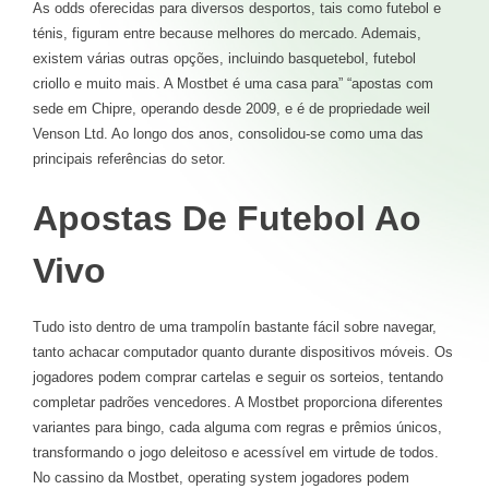
As odds oferecidas para diversos desportos, tais como futebol e
ténis, figuram entre because melhores do mercado. Ademais,
existem várias outras opções, incluindo basquetebol, futebol
criollo e muito mais. A Mostbet é uma casa para” “apostas com
sede em Chipre, operando desde 2009, e é de propriedade weil
Venson Ltd. Ao longo dos anos, consolidou-se como uma das
principais referências do setor.
Apostas De Futebol Ao
Vivo
Tudo isto dentro de uma trampolín bastante fácil sobre navegar,
tanto achacar computador quanto durante dispositivos móveis. Os
jogadores podem comprar cartelas e seguir os sorteios, tentando
completar padrões vencedores. A Mostbet proporciona diferentes
variantes para bingo, cada alguma com regras e prêmios únicos,
transformando o jogo deleitoso e acessível em virtude de todos.
No cassino da Mostbet, operating system jogadores podem