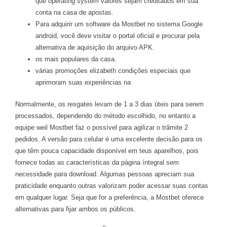
que operating system valores sejam creditados em sua
conta na casa de apostas.
Para adquirir um software da Mostbet no sistema Google
android, você deve visitar o portal oficial e procurar pela
alternativa de aquisição do arquivo APK.
os mais populares da casa.
várias promoções elizabeth condições especiais que
aprimoram suas experiências na
Normalmente, os resgates levam de 1 a 3 dias úteis para serem
processados, dependendo do método escolhido, no entanto a
equipe weil Mostbet faz o possível para agilizar o trâmite 2
pedidos. A versão para celular é uma excelente decisão para os
que têm pouca capacidade disponível em teus aparelhos, pois
fornece todas as características da página íntegral sem
necessidade para download. Algumas pessoas apreciam sua
praticidade enquanto outras valorizam poder acessar suas contas
em qualquer lugar. Seja que for a preferência, a Mostbet oferece
alternativas para fijar ambos os públicos.