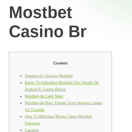
Mostbet
Casino Br
Content
Suporte Ao Usuario Mostbet
Baixe To Aplicativo Mostbet Em Virtude De
Android E Ganhe Bônus
Mostbet-də Canlı Mərc
Mostbet-də Mərc Etmək Üçün Məşhur Liqalar
Və Turnirlər
How To Withdraw Money Upon Mostbet
Pakistan
Cassino