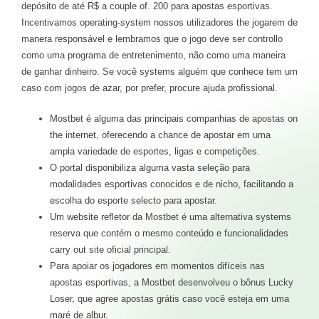
depósito de até R$ a couple of. 200 para apostas esportivas.
Incentivamos operating-system nossos utilizadores the jogarem de
manera responsável e lembramos que o jogo deve ser controllo
como uma programa de entretenimento, não como uma maneira
de ganhar dinheiro. Se você systems alguém que conhece tem um
caso com jogos de azar, por prefer, procure ajuda profissional.
Mostbet é alguma das principais companhias de apostas on
the internet, oferecendo a chance de apostar em uma
ampla variedade de esportes, ligas e competições.
O portal disponibiliza alguma vasta seleção para
modalidades esportivas conocidos e de nicho, facilitando a
escolha do esporte selecto para apostar.
Um website refletor da Mostbet é uma alternativa systems
reserva que contém o mesmo conteúdo e funcionalidades
carry out site oficial principal.
Para apoiar os jogadores em momentos difíceis nas
apostas esportivas, a Mostbet desenvolveu o bônus Lucky
Loser, que agree apostas grátis caso você esteja em uma
maré de albur.