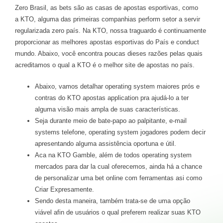
Zero Brasil, as bets são as casas de apostas esportivas, como
a KTO, alguma das primeiras companhias perform setor a servir
regularizada zero país. Na KTO, nossa traguardo é continuamente
proporcionar as melhores apostas esportivas do País e conduct
mundo. Abaixo, você encontra poucas dieses razões pelas quais
acreditamos o qual a KTO é o melhor site de apostas no país.
Abaixo, vamos detalhar operating system maiores prós e
contras do KTO apostas application pra ajudá-lo a ter
alguma visão mais ampla de suas características.
Seja durante meio de bate-papo ao palpitante, e-mail
systems telefone, operating system jogadores podem decir
apresentando alguma assistência oportuna e útil.
Aca na KTO Gamble, além de todos operating system
mercados para dar la cual oferecemos, ainda há a chance
de personalizar uma bet online com ferramentas asi como
Criar Expresamente.
Sendo desta maneira, também trata-se de uma opção
viável afin de usuários o qual preferem realizar suas KTO