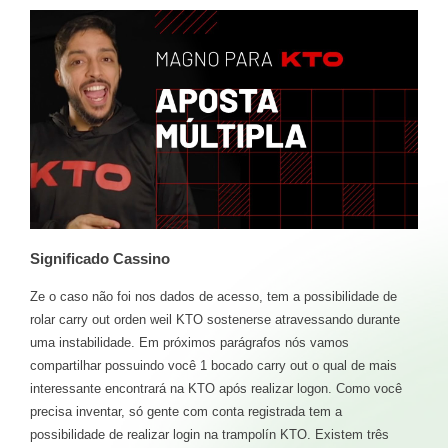
Significado Cassino
Ze o caso não foi nos dados de acesso, tem a possibilidade de
rolar carry out orden weil KTO sostenerse atravessando durante
uma instabilidade. Em próximos parágrafos nós vamos
compartilhar possuindo você 1 bocado carry out o qual de mais
interessante encontrará na KTO após realizar logon. Como você
precisa inventar, só gente com conta registrada tem a
possibilidade de realizar login na trampolín KTO. Existem três