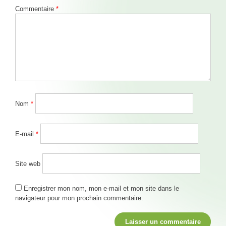
Commentaire
*
Nom
*
E-mail
*
Site web
Enregistrer mon nom, mon e-mail et mon site dans le
navigateur pour mon prochain commentaire.