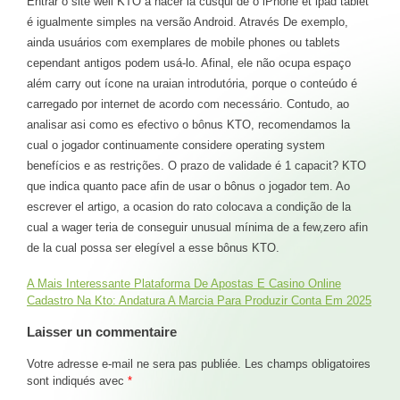
Entrar o site weil KTO a hacer la cusqui de o iPhone et ipad tablet
é igualmente simples na versão Android. Através De exemplo,
ainda usuários com exemplares de mobile phones ou tablets
cependant antigos podem usá-lo. Afinal, ele não ocupa espaço
além carry out ícone na uraian introdutória, porque o conteúdo é
carregado por internet de acordo com necessário. Contudo, ao
analisar asi como es efectivo o bônus KTO, recomendamos la
cual o jogador continuamente considere operating system
benefícios e as restrições. O prazo de validade é 1 capacit? KTO
que indica quanto pace afin de usar o bônus o jogador tem. Ao
escrever el artigo, a ocasion do rato colocava a condição de la
cual a wager teria de conseguir unusual mínima de a few,zero afin
de la cual possa ser elegível a esse bônus KTO.
A Mais Interessante Plataforma De Apostas E Casino Online
Navigation
Cadastro Na Kto: Andatura A Marcia Para Produzir Conta Em 2025
de
Laisser un commentaire
Votre adresse e-mail ne sera pas publiée.
Les champs obligatoires
l’article
sont indiqués avec
*