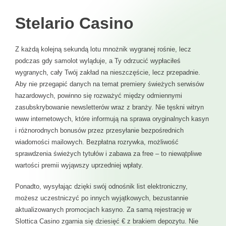
Stelario Casino
Z każdą kolejną sekundą lotu mnożnik wygranej rośnie, lecz
podczas gdy samolot wyląduje, a Ty odrzucić wypłaciłeś
wygranych, cały Twój zakład na nieszczęście, lecz przepadnie.
Aby nie przegapić danych na temat premiery świeżych serwisów
hazardowych, powinno się rozważyć między odmiennymi
zasubskrybowanie newsletterów wraz z branży. Nie tęskni witryn
www internetowych, które informują na sprawa oryginalnych kasyn
i różnorodnych bonusów przez przesyłanie bezpośrednich
wiadomości mailowych. Bezpłatna rozrywka, możliwość
sprawdzenia świeżych tytułów i zabawa za free – to niewątpliwe
wartości premii wyjąwszy uprzedniej wpłaty.
Ponadto, wysyłając dzięki swój odnośnik list elektroniczny,
możesz uczestniczyć po innych wyjątkowych, bezustannie
aktualizowanych promocjach kasyno. Za samą rejestrację w
Slottica Casino zgarnia się dziesięć € z brakiem depozytu. Nie