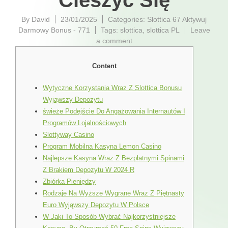
Cieszyć Się
By
David
23/01/2025
Categories:
Slottica 67 Aktywuj
Darmowy Bonus - 771
Tags:
slottica
,
slottica PL
Leave
on
a comment
Kasyno
Online
Content
Slottica
Możesz
Wytyczne Korzystania Wraz Z Slottica Bonusu
Cieszyć
Wyjąwszy Depozytu
Się
świeże Podejście Do Angażowania Internautów I
Programów Lojalnościowych
Slottyway Casino
Program Mobilna Kasyna Lemon Casino
Najlepsze Kasyna Wraz Z Bezpłatnymi Spinami
Z Brakiem Depozytu W 2024 R
Zbiórka Pieniędzy
Rodzaje Na Wyższe Wygrane Wraz Z Piętnasty
Euro Wyjąwszy Depozytu W Polsce
W Jaki To Sposób Wybrać Najkorzystniejsze