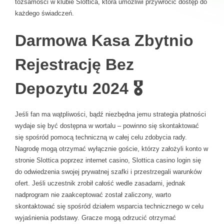
tożsamości w klubie Slottica, która umożliwi przywrócić dostęp do
każdego świadczeń.
Darmowa Kasa Zbytnio
Rejestrację Bez
Depozytu 2024 🎖️
Jeśli fan ma wątpliwości, bądź niezbędna jemu strategia płatności
wydaje się być dostępna w wortalu – powinno się skontaktować
się spośród pomocą techniczną w całej celu zdobycia rady.
Nagrodę mogą otrzymać wyłącznie goście, którzy założyli konto w
stronie Slottica poprzez internet casino, Slottica casino login się
do odwiedzenia swojej prywatnej szafki i przestrzegali warunków
ofert. Jeśli uczestnik zrobił całość wedle zasadami, jednak
nadprogram nie zaakceptować został zaliczony, warto
skontaktować się spośród działem wsparcia technicznego w celu
wyjaśnienia podstawy. Gracze mogą odrzucić otrzymać