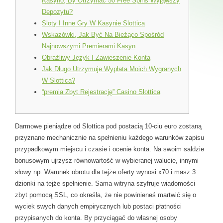
Kasyno, By Otrzymać 50 Free Spins Wyjąwszy
Depozytu?
Sloty I Inne Gry W Kasynie Slottica
Wskazówki, Jak Być Na Bieżąco Spośród
Najnowszymi Premierami Kasyn
Obraźliwy Język I Zawieszenie Konta
Jak Długo Utrzymuje Wypłata Moich Wygranych
W Slottica?
“premia Zbyt Rejestrację” Casino Slottica
Darmowe pieniądze od Slottica pod postacią 10-ciu euro zostaną
przyznane mechanicznie na spełnieniu każdego warunków zapisu
przypadkowym miejscu i czasie i ocenie konta. Na swoim saldzie
bonusowym ujrzysz równowartość w wybieranej walucie, innymi
słowy np. Warunek obrotu dla tejże oferty wynosi x70 i masz 3
dzionki na tejże spełnienie. Sama witryna szyfruje wiadomości
zbyt pomocą SSL, co określa, że nie powinieneś martwić się o
wyciek swych danych empirycznych lub postaci płatności
przypisanych do konta. By przyciągać do własnej osoby