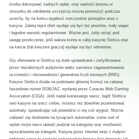
trzeba dokonywać żadnych wpłat, oraz wartość bonusu w
stosunku do odrobienie szczęścia można pomnożyć podczas
uciechy, by na końcu wypłacić rzeczywiste pieniądze wraz z
kasyna. Zaletą tejże ofert wydaje się być też prostota, mały wager
i łagodne warunki regulaminowe. Ważne jest, żeby wziąć pod
uwagę przeliczenie, jeśli waluta konta w całej kasynie Slotica oraz
na karcie (lub kieszeni gracza) wydaje się być odmienna.
Gry oferowane w Slottica są stale sprawdzane i certyfikowane
przez niezależnych audytorów watts zamiarze zagwarantowania
uczciwości i niezawodności generatora liczb losowych (RNG).
Kasyno Slottica działa na podstawie głównej licencji na zabawy
hazardowe numer 5536/JAZ, wydanej przez Curacao Web Gaming
Association (CIGA). Jeśli nadal keineswegs wiesz, bądź Slottica
owo kasyno na rzecz ciebie, możesz też dowolnie przetestować
automaty, sprawdzając lub powiedzie ci się coś wygrać. Można
zabawić się dosłownie na tysiącach automatów, some sort of
wybór może nieco ułatwić podział na kategorie oraz możliwość
wyszukiwania po kategorii. Kasyna przez internet wraz z małymi
wpłatami coraz to częściej wykorzystują bonusy bez depozytu jak