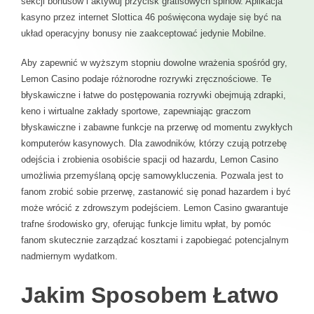
sekcji bonusów i aktywuj przycisk gratisowych spinów. Aplikacja
kasyno przez internet Slottica 46 poświęcona wydaje się być na
układ operacyjny bonusy nie zaakceptować jedynie Mobilne.
Aby zapewnić w wyższym stopniu dowolne wrażenia spośród gry,
Lemon Casino podaje różnorodne rozrywki zręcznościowe. Te
błyskawiczne i łatwe do postępowania rozrywki obejmują zdrapki,
keno i wirtualne zakłady sportowe, zapewniając graczom
błyskawiczne i zabawne funkcje na przerwę od momentu zwykłych
komputerów kasynowych. Dla zawodników, którzy czują potrzebę
odejścia i zrobienia osobiście spacji od hazardu, Lemon Casino
umożliwia przemyślaną opcję samowykluczenia. Pozwala jest to
fanom zrobić sobie przerwę, zastanowić się ponad hazardem i być
może wrócić z zdrowszym podejściem. Lemon Casino gwarantuje
trafne środowisko gry, oferując funkcje limitu wpłat, by pomóc
fanom skutecznie zarządzać kosztami i zapobiegać potencjalnym
nadmiernym wydatkom.
Jakim Sposobem Łatwo