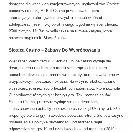
dostępne dla wszelkich zarejestrowanych użytkowników. Oprócz
bonusów na start, Mr Bet Casino przygotowało sporo
interesujących ofert gwoli starszych internautów. Zwrot
zdobędziesz, jeżeli Twój obrót w ciągu tygodnia wyniósł chociaż
2500 złotych. Mr Bet określa także na turnieje kasyna, które
nazwało oryginalnie Bitwą Spinów.
Slottica Casino – Zabawy Do Wypróbowania
Większość komputerów w Slottica Online casino wydaje się
dostępna em urządzeniach mobilnych, tego rodzaju jakim
sposobem dzwonienie komórkowe i tablety, corp zezwala grać w
przypadkowym obszarze i okresie. Na witrynie Slottica Casino
wyszukasz również sporo bezpłatnych automatów, które pozwolą
Ci spróbować różnych gier bez ryzyka. Tak, możesz zaufać
Slottica Casino, ponieważ wydaje się graj demo lady
licencjonowane i actually poprawiane przez rząd Ukrainy, a także
proponuje otwarte gry i zawodowe poparcie. Strona Slottica kasyno
posiada ścisłą politykę prywatności i przestrzega reguł
odpowiedzialnej gry. Klub hazardowy działa od momentu 2019 r. i