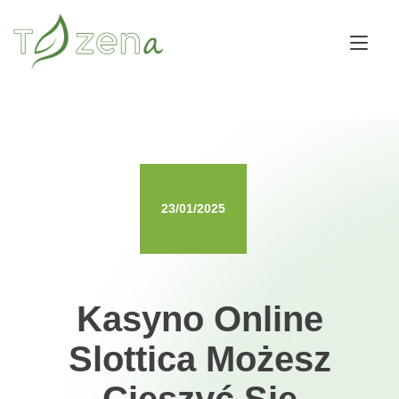
Skip
to
Tog
content
nav
23/01/2025
Kasyno Online
Slottica Możesz