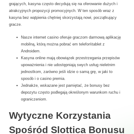
grających, kasyna często decydują się na oferowanie dużych i
atrakcyjnych propozycji promocyjnych. W ten sposób wraz z
kasyna bez wątpienia chętniej skorzystają nowi, początkujący
gracze.
Nasze internet casino oferuje graczom darmową aplikację
mobilną, którą można pobrać em telefon\tablet z
Androidem.
Kasyna online mają obowiązek przestrzegania przepisów
upoważnienia i nie udostępniają swych usług nieletnim
jednostkom, zarówno jeśli idzie o samą grę, w jaki to
sposób i o casino premia.
Jednakże, wskazane jest pamiętać, że bonusy bez
depozytu często podlegają określonym warunkom ruchu i
ograniczeniom.
Wytyczne Korzystania
Spośród Slottica Bonusu