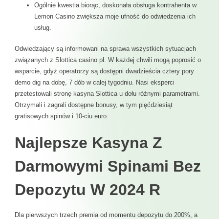
Ogólnie kwestia biorąc, doskonała obsługa kontrahenta w
Lemon Casino zwiększa moje ufność do odwiedzenia ich
usług.
Odwiedzający są informowani na sprawa wszystkich sytuacjach
związanych z Slottica casino pl. W każdej chwili mogą poprosić o
wsparcie, gdyż operatorzy są dostępni dwadzieścia cztery pory
demo dig na dobę, 7 dób w całej tygodniu. Nasi eksperci
przetestowali stronę kasyna Slottica u dołu różnymi parametrami.
Otrzymali i zagrali dostępne bonusy, w tym pięćdziesiąt
gratisowych spinów i 10-ciu euro.
Najlepsze Kasyna Z
Darmowymi Spinami Bez
Depozytu W 2024 R
Dla pierwszych trzech premia od momentu depozytu do 200%, a