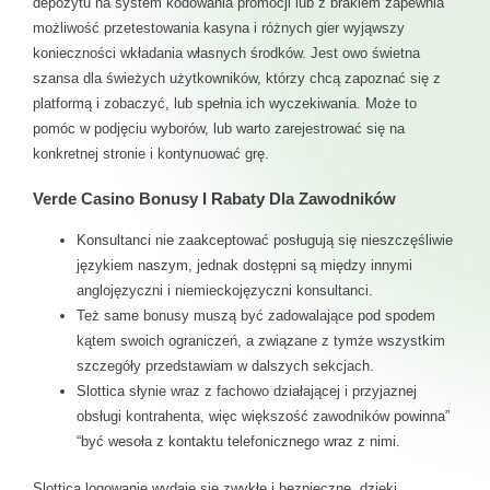
depozytu na system kodowania promocji lub z brakiem zapewnia
możliwość przetestowania kasyna i różnych gier wyjąwszy
konieczności wkładania własnych środków. Jest owo świetna
szansa dla świeżych użytkowników, którzy chcą zapoznać się z
platformą i zobaczyć, lub spełnia ich wyczekiwania. Może to
pomóc w podjęciu wyborów, lub warto zarejestrować się na
konkretnej stronie i kontynuować grę.
Verde Casino Bonusy I Rabaty Dla Zawodników
Konsultanci nie zaakceptować posługują się nieszczęśliwie
językiem naszym, jednak dostępni są między innymi
anglojęzyczni i niemieckojęzyczni konsultanci.
Też same bonusy muszą być zadowalające pod spodem
kątem swoich ograniczeń, a związane z tymże wszystkim
szczegóły przedstawiam w dalszych sekcjach.
Slottica słynie wraz z fachowo działającej i przyjaznej
obsługi kontrahenta, więc większość zawodników powinna”
“być wesoła z kontaktu telefonicznego wraz z nimi.
Slottica logowanie wydaje się zwykłe i bezpieczne, dzięki