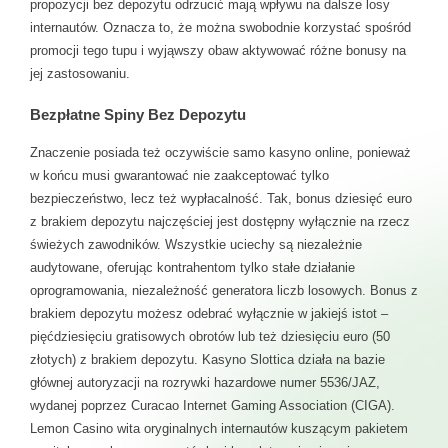
propozycji bez depozytu odrzucić mają wpływu na dalsze losy
internautów. Oznacza to, że można swobodnie korzystać spośród
promocji tego tupu i wyjąwszy obaw aktywować różne bonusy na
jej zastosowaniu.
Bezpłatne Spiny Bez Depozytu
Znaczenie posiada też oczywiście samo kasyno online, ponieważ
w końcu musi gwarantować nie zaakceptować tylko
bezpieczeństwo, lecz też wypłacalność. Tak, bonus dziesięć euro
z brakiem depozytu najczęściej jest dostępny wyłącznie na rzecz
świeżych zawodników. Wszystkie uciechy są niezależnie
audytowane, oferując kontrahentom tylko stałe działanie
oprogramowania, niezależność generatora liczb losowych. Bonus z
brakiem depozytu możesz odebrać wyłącznie w jakiejś istot –
pięćdziesięciu gratisowych obrotów lub też dziesięciu euro (50
złotych) z brakiem depozytu. Kasyno Slottica działa na bazie
głównej autoryzacji na rozrywki hazardowe numer 5536/JAZ,
wydanej poprzez Curacao Internet Gaming Association (CIGA).
Lemon Casino wita oryginalnych internautów kuszącym pakietem