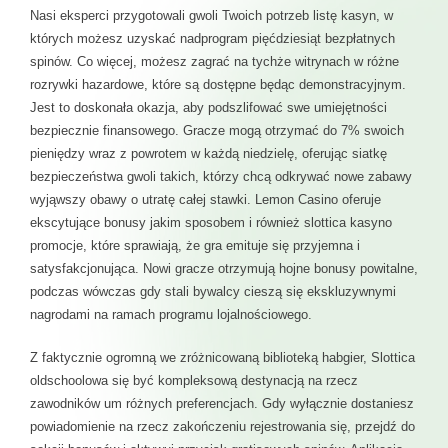
Nasi eksperci przygotowali gwoli Twoich potrzeb listę kasyn, w
których możesz uzyskać nadprogram pięćdziesiąt bezpłatnych
spinów. Co więcej, możesz zagrać na tychże witrynach w różne
rozrywki hazardowe, które są dostępne będąc demonstracyjnym.
Jest to doskonała okazja, aby podszlifować swe umiejętności
bezpiecznie finansowego. Gracze mogą otrzymać do 7% swoich
pieniędzy wraz z powrotem w każdą niedzielę, oferując siatkę
bezpieczeństwa gwoli takich, którzy chcą odkrywać nowe zabawy
wyjąwszy obawy o utratę całej stawki. Lemon Casino oferuje
ekscytujące bonusy jakim sposobem i również slottica kasyno
promocje, które sprawiają, że gra emituje się przyjemna i
satysfakcjonująca. Nowi gracze otrzymują hojne bonusy powitalne,
podczas wówczas gdy stali bywalcy cieszą się ekskluzywnymi
nagrodami na ramach programu lojalnościowego.
Z faktycznie ogromną we zróżnicowaną biblioteką habgier, Slottica
oldschoolowa się być kompleksową destynacją na rzecz
zawodników um różnych preferencjach. Gdy wyłącznie dostaniesz
powiadomienie na rzecz zakończeniu rejestrowania się, przejdź do