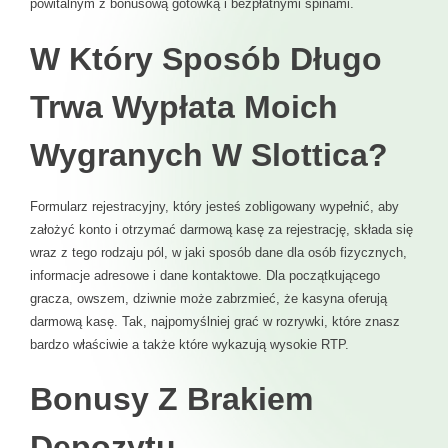
powitalnym z bonusową gotówką i bezpłatnymi spinami.
W Który Sposób Długo
Trwa Wypłata Moich
Wygranych W Slottica?
Formularz rejestracyjny, który jesteś zobligowany wypełnić, aby
założyć konto i otrzymać darmową kasę za rejestrację, składa się
wraz z tego rodzaju pól, w jaki sposób dane dla osób fizycznych,
informacje adresowe i dane kontaktowe. Dla początkującego
gracza, owszem, dziwnie może zabrzmieć, że kasyna oferują
darmową kasę. Tak, najpomyślniej grać w rozrywki, które znasz
bardzo właściwie a także które wykazują wysokie RTP.
Bonusy Z Brakiem
Depozytu