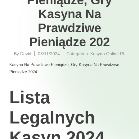
Pieniądze, Gry
Kasyna Na
Prawdziwe
Pieniądze 202
By
David
03/11/2024
Categories:
Kasyno Online PL
Kasyno Na Prawdziwe Pieniądze, Gry Kasyna Na Prawdziwe
Pieniądze 2024
Lista
Legalnych
Kasyn 2024