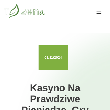
Skip
to
Tog
content
nav
03/11/2024
Kasyno Na
Prawdziwe