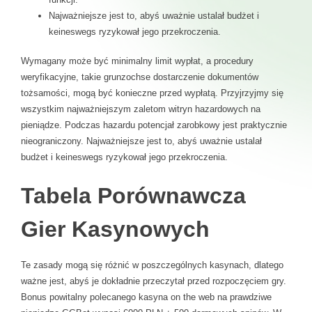
Najważniejsze jest to, abyś uważnie ustalał budżet i
keineswegs ryzykował jego przekroczenia.
Wymagany może być minimalny limit wypłat, a procedury
weryfikacyjne, takie grunzochse dostarczenie dokumentów
tożsamości, mogą być konieczne przed wypłatą. Przyjrzyjmy się
wszystkim najważniejszym zaletom witryn hazardowych na
pieniądze. Podczas hazardu potencjał zarobkowy jest praktycznie
nieograniczony. Najważniejsze jest to, abyś uważnie ustalał
budżet i keineswegs ryzykował jego przekroczenia.
Tabela Porównawcza
Gier Kasynowych
Te zasady mogą się różnić w poszczególnych kasynach, dlatego
ważne jest, abyś je dokładnie przeczytał przed rozpoczęciem gry.
Bonus powitalny polecanego kasyna on the web na prawdziwe