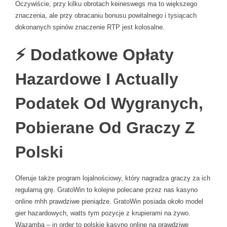
Oczywiście, przy kilku obrotach keineswegs ma to większego
znaczenia, ale przy obracaniu bonusu powitalnego i tysiącach
dokonanych spinów znaczenie RTP jest kolosalne.
⚡ Dodatkowe Opłaty
Hazardowe I Actually
Podatek Od Wygranych,
Pobierane Od Graczy Z
Polski
Oferuje także program lojalnościowy, który nagradza graczy za ich
regularną grę. GratoWin to kolejne polecane przez nas kasyno
online mhh prawdziwe pieniądze. GratoWin posiada około model
gier hazardowych, watts tym pozycje z krupierami na żywo.
Wazamba – in order to polskie kasyno online na prawdziwe