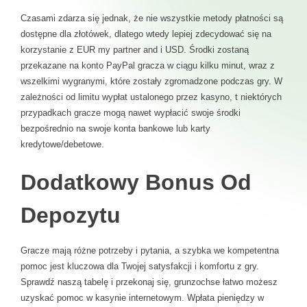
Czasami zdarza się jednak, że nie wszystkie metody płatności są
dostępne dla złotówek, dlatego wtedy lepiej zdecydować się na
korzystanie z EUR my partner and i USD. Środki zostaną
przekazane na konto PayPal gracza w ciągu kilku minut, wraz z
wszelkimi wygranymi, które zostały zgromadzone podczas gry. W
zależności od limitu wypłat ustalonego przez kasyno, t niektórych
przypadkach gracze mogą nawet wypłacić swoje środki
bezpośrednio na swoje konta bankowe lub karty
kredytowe/debetowe.
Dodatkowy Bonus Od
Depozytu
Gracze mają różne potrzeby i pytania, a szybka we kompetentna
pomoc jest kluczowa dla Twojej satysfakcji i komfortu z gry.
Sprawdź naszą tabelę i przekonaj się, grunzochse łatwo możesz
uzyskać pomoc w kasynie internetowym. Wpłata pieniędzy w