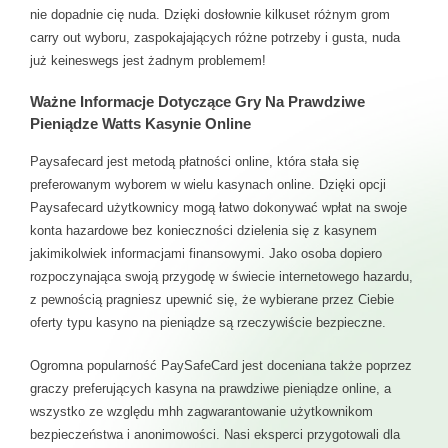
nie dopadnie cię nuda. Dzięki dosłownie kilkuset różnym grom
carry out wyboru, zaspokajających różne potrzeby i gusta, nuda
już keineswegs jest żadnym problemem!
Ważne Informacje Dotyczące Gry Na Prawdziwe
Pieniądze Watts Kasynie Online
Paysafecard jest metodą płatności online, która stała się
preferowanym wyborem w wielu kasynach online. Dzięki opcji
Paysafecard użytkownicy mogą łatwo dokonywać wpłat na swoje
konta hazardowe bez konieczności dzielenia się z kasynem
jakimikolwiek informacjami finansowymi. Jako osoba dopiero
rozpoczynająca swoją przygodę w świecie internetowego hazardu,
z pewnością pragniesz upewnić się, że wybierane przez Ciebie
oferty typu kasyno na pieniądze są rzeczywiście bezpieczne.
Ogromna popularność PaySafeCard jest doceniana także poprzez
graczy preferujących kasyna na prawdziwe pieniądze online, a
wszystko ze względu mhh zagwarantowanie użytkownikom
bezpieczeństwa i anonimowości. Nasi eksperci przygotowali dla