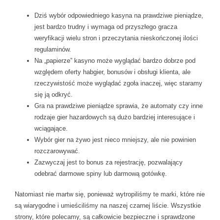
Dziś wybór odpowiedniego kasyna na prawdziwe pieniądze,
jest bardzo trudny i wymaga od przyszłego gracza
weryfikacji wielu stron i przeczytania nieskończonej ilości
regulaminów.
Na „papierze” kasyno może wyglądać bardzo dobrze pod
względem oferty habgier, bonusów i obsługi klienta, ale
rzeczywistość może wyglądać zgoła inaczej, więc staramy
się ją odkryć.
Gra na prawdziwe pieniądze sprawia, że automaty czy inne
rodzaje gier hazardowych są dużo bardziej interesujące i
wciągające.
Wybór gier na żywo jest nieco mniejszy, ale nie powinien
rozczarowywać.
Zazwyczaj jest to bonus za rejestrację, pozwalający
odebrać darmowe spiny lub darmową gotówkę.
Natomiast nie martw się, ponieważ wytropiliśmy te marki, które nie
są wiarygodne i umieściliśmy na naszej czarnej liście. Wszystkie
strony, które polecamy, są całkowicie bezpieczne i sprawdzone