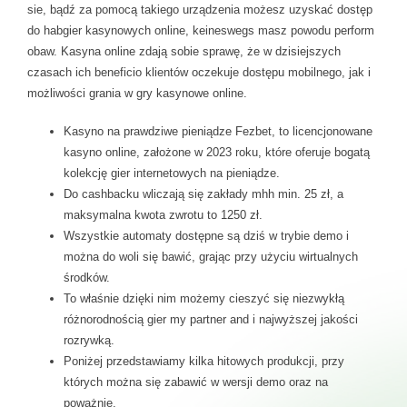
sie, bądź za pomocą takiego urządzenia możesz uzyskać dostęp
do habgier kasynowych online, keineswegs masz powodu perform
obaw. Kasyna online zdają sobie sprawę, że w dzisiejszych
czasach ich beneficio klientów oczekuje dostępu mobilnego, jak i
możliwości grania w gry kasynowe online.
Kasyno na prawdziwe pieniądze Fezbet, to licencjonowane
kasyno online, założone w 2023 roku, które oferuje bogatą
kolekcję gier internetowych na pieniądze.
Do cashbacku wliczają się zakłady mhh min. 25 zł, a
maksymalna kwota zwrotu to 1250 zł.
Wszystkie automaty dostępne są dziś w trybie demo i
można do woli się bawić, grając przy użyciu wirtualnych
środków.
To właśnie dzięki nim możemy cieszyć się niezwykłą
różnorodnością gier my partner and i najwyższej jakości
rozrywką.
Poniżej przedstawiamy kilka hitowych produkcji, przy
których można się zabawić w wersji demo oraz na
poważnie.