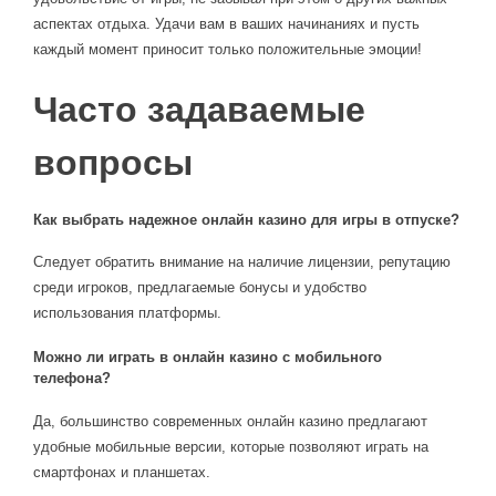
аспектах отдыха. Удачи вам в ваших начинаниях и пусть
каждый момент приносит только положительные эмоции!
Часто задаваемые
вопросы
Как выбрать надежное онлайн казино для игры в отпуске?
Следует обратить внимание на наличие лицензии, репутацию
среди игроков, предлагаемые бонусы и удобство
использования платформы.
Можно ли играть в онлайн казино с мобильного
телефона?
Да, большинство современных онлайн казино предлагают
удобные мобильные версии, которые позволяют играть на
смартфонах и планшетах.