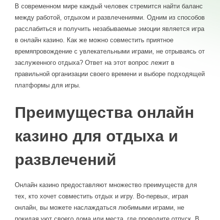
В современном мире каждый человек стремится найти баланс
между работой, отдыхом и развлечениями. Одним из способов
расслабиться и получить незабываемые эмоции является игра
в онлайн казино. Как же можно совместить приятное
времяпровождение с увлекательными играми, не отрываясь от
заслуженного отдыха? Ответ на этот вопрос лежит в
правильной организации своего времени и выборе подходящей
платформы для игры.
Преимущества онлайн
казино для отдыха и
развлечений
Онлайн казино предоставляют множество преимуществ для
тех, кто хочет совместить отдых и игру. Во-первых, играя
онлайн, вы можете наслаждаться любимыми играми, не
покидая уют своего дома или места, где проводите отпуск. В