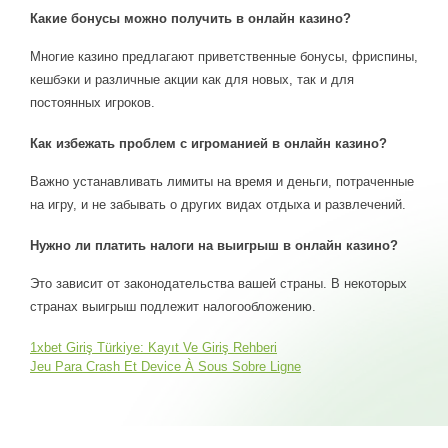
Какие бонусы можно получить в онлайн казино?
Многие казино предлагают приветственные бонусы, фриспины,
кешбэки и различные акции как для новых, так и для
постоянных игроков.
Как избежать проблем с игроманией в онлайн казино?
Важно устанавливать лимиты на время и деньги, потраченные
на игру, и не забывать о других видах отдыха и развлечений.
Нужно ли платить налоги на выигрыш в онлайн казино?
Это зависит от законодательства вашей страны. В некоторых
странах выигрыш подлежит налогообложению.
1xbet Giriş Türkiye: Kayıt Ve Giriş Rehberi
Navigation
Jeu Para Crash Et Device À Sous Sobre Ligne
de