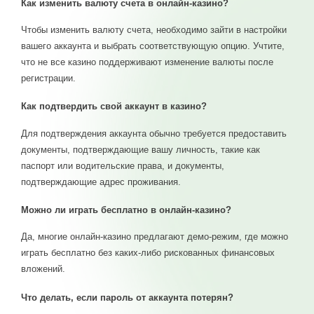
Как изменить валюту счета в онлайн-казино?
Чтобы изменить валюту счета, необходимо зайти в настройки
вашего аккаунта и выбрать соответствующую опцию. Учтите,
что не все казино поддерживают изменение валюты после
регистрации.
Как подтвердить свой аккаунт в казино?
Для подтверждения аккаунта обычно требуется предоставить
документы, подтверждающие вашу личность, такие как
паспорт или водительские права, и документы,
подтверждающие адрес проживания.
Можно ли играть бесплатно в онлайн-казино?
Да, многие онлайн-казино предлагают демо-режим, где можно
играть бесплатно без каких-либо рискованных финансовых
вложений.
Что делать, если пароль от аккаунта потерян?