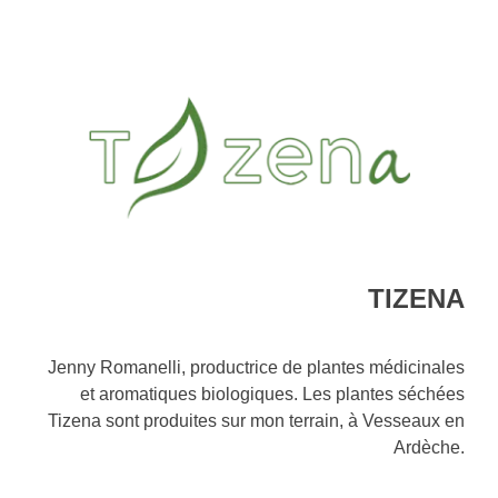
TIZENA
Jenny Romanelli, productrice de plantes médicinales
et aromatiques biologiques. Les plantes séchées
Tizena sont produites sur mon terrain, à Vesseaux en
Ardèche.