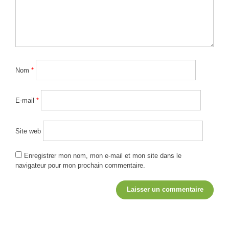
Nom
*
E-mail
*
Site web
Enregistrer mon nom, mon e-mail et mon site dans le
navigateur pour mon prochain commentaire.