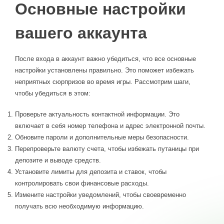
Основные настройки
вашего аккаунта
После входа в аккаунт важно убедиться, что все основные
настройки установлены правильно. Это поможет избежать
неприятных сюрпризов во время игры. Рассмотрим шаги,
чтобы убедиться в этом:
Проверьте актуальность контактной информации. Это
включает в себя номер телефона и адрес электронной почты.
Обновите пароли и дополнительные меры безопасности.
Перепроверьте валюту счета, чтобы избежать путаницы при
депозите и выводе средств.
Установите лимиты для депозита и ставок, чтобы
контролировать свои финансовые расходы.
Измените настройки уведомлений, чтобы своевременно
получать всю необходимую информацию.