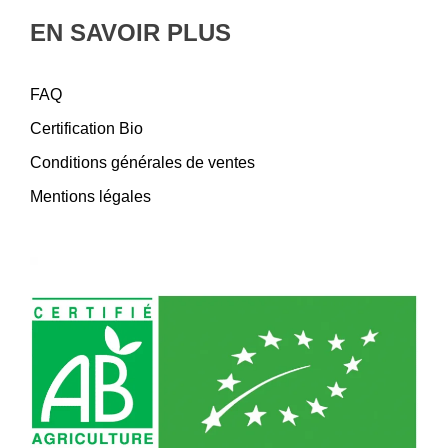
EN SAVOIR PLUS
FAQ
Certification Bio
Conditions générales de ventes
Mentions légales