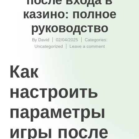
после входа в
казино: полное
руководство
By
David
02/04/2025
Categories:
on
Uncategorized
Leave a comment
Как
настроить
Как
параметры
игры
после
настроить
входа
в
казино:
параметры
полное
руководство
игры после