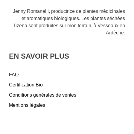
Jenny Romanelli, productrice de plantes médicinales
et aromatiques biologiques. Les plantes séchées
Tizena sont produites sur mon terrain, à Vesseaux en
Ardèche.
EN SAVOIR PLUS
FAQ
Certification Bio
Conditions générales de ventes
Mentions légales