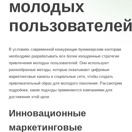
молодых
пользователе
В условиях современной конкуренции букмекерским конторам
необходимо разрабатывать все более изощренные стратегии
привлечения молодых пользователей. Они используют
разнообразные методы, которые охватывают цифровые
маркетинговые каналы и социальные сети, чтобы создать
привлекательный образ для молодого поколения. Рассмотрим
подробнее, какие подходы применяются компаниями для
достижения этой цели.
Инновационные
маркетинговые