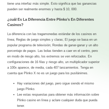
tiene una interfaz más simple. Esto significa que las ganancias
pueden ser realmente enormes y hasta $ 10, 000.
¿cuál Es La Diferencia Entre Plinko’s En Diferentes
Casinos?
La diferencia con las tragamonedas estándar de los casinos en
línea; Reglas de juego simples y claras; El juego se basa en un
popular programa de televisión; Rondas de ganar-ganar y un alto
porcentaje de pagos. Las bolas tienden a caer en el centro, pero
en modo de riesgo alto, los extremos se ven reforzados. En
configuraciones de 16 filas y riesgo alto, un multiplicador superior
a 100x aparece, de media, cada 407 lanzamientos. Tenga en
cuenta que Plinko X no es un juego para los pusilánimes.
Hay variaciones del juego, pero sigue siendo el mismo
juego Plinko.
Lee estas respuestas para obtener más información sobre
Plinko casino en línea y aclare cualquier duda que pueda
tener.