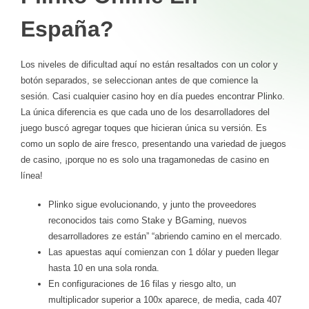
España?
Los niveles de dificultad aquí no están resaltados con un color y
botón separados, se seleccionan antes de que comience la
sesión. Casi cualquier casino hoy en día puedes encontrar Plinko.
La única diferencia es que cada uno de los desarrolladores del
juego buscó agregar toques que hicieran única su versión. Es
como un soplo de aire fresco, presentando una variedad de juegos
de casino, ¡porque no es solo una tragamonedas de casino en
línea!
Plinko sigue evolucionando, y junto the proveedores
reconocidos tais como Stake y BGaming, nuevos
desarrolladores ze están” “abriendo camino en el mercado.
Las apuestas aquí comienzan con 1 dólar y pueden llegar
hasta 10 en una sola ronda.
En configuraciones de 16 filas y riesgo alto, un
multiplicador superior a 100x aparece, de media, cada 407