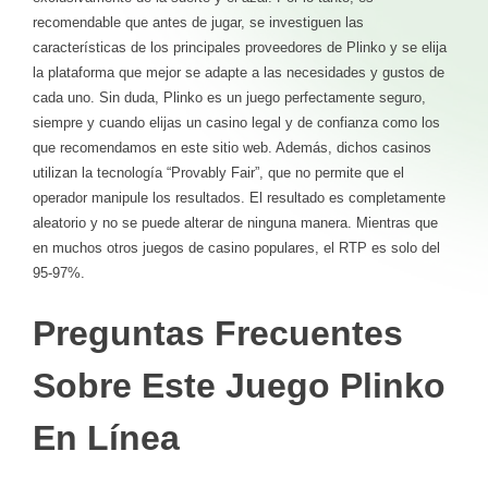
recomendable que antes de jugar, se investiguen las
características de los principales proveedores de Plinko y se elija
la plataforma que mejor se adapte a las necesidades y gustos de
cada uno. Sin duda, Plinko es un juego perfectamente seguro,
siempre y cuando elijas un casino legal y de confianza como los
que recomendamos en este sitio web. Además, dichos casinos
utilizan la tecnología “Provably Fair”, que no permite que el
operador manipule los resultados. El resultado es completamente
aleatorio y no se puede alterar de ninguna manera. Mientras que
en muchos otros juegos de casino populares, el RTP es solo del
95-97%.
Preguntas Frecuentes
Sobre Este Juego Plinko
En Línea