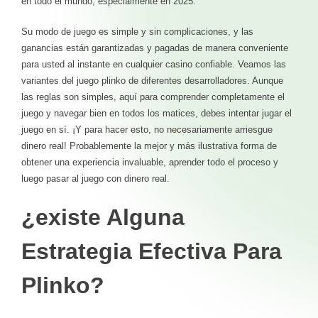
en todo el mundo, especialmente en 2025.
Su modo de juego es simple y sin complicaciones, y las
ganancias están garantizadas y pagadas de manera conveniente
para usted al instante en cualquier casino confiable. Veamos las
variantes del juego plinko de diferentes desarrolladores. Aunque
las reglas son simples, aquí para comprender completamente el
juego y navegar bien en todos los matices, debes intentar jugar el
juego en sí. ¡Y para hacer esto, no necesariamente arriesgue
dinero real! Probablemente la mejor y más ilustrativa forma de
obtener una experiencia invaluable, aprender todo el proceso y
luego pasar al juego con dinero real.
¿existe Alguna
Estrategia Efectiva Para
Plinko?