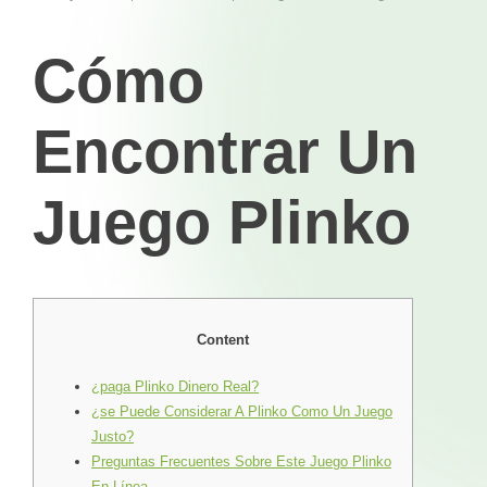
Cómo
Encontrar Un
Juego Plinko
Content
¿paga Plinko Dinero Real?
¿se Puede Considerar A Plinko Como Un Juego
Justo?
Preguntas Frecuentes Sobre Este Juego Plinko
En Línea