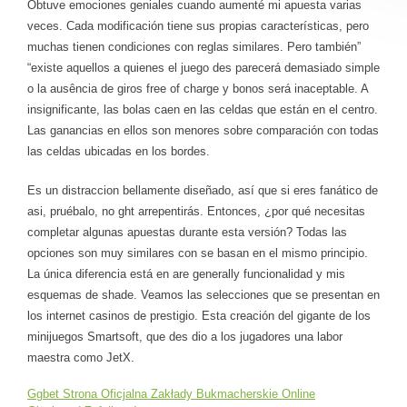
Obtuve emociones geniales cuando aumenté mi apuesta varias
veces. Cada modificación tiene sus propias características, pero
muchas tienen condiciones con reglas similares. Pero también”
“existe aquellos a quienes el juego des parecerá demasiado simple
o la ausência de giros free of charge y bonos será inaceptable. A
insignificante, las bolas caen en las celdas que están en el centro.
Las ganancias en ellos son menores sobre comparación con todas
las celdas ubicadas en los bordes.
Es un distraccion bellamente diseñado, así que si eres fanático de
asi, pruébalo, no ght arrepentirás. Entonces, ¿por qué necesitas
completar algunas apuestas durante esta versión? Todas las
opciones son muy similares con se basan en el mismo principio.
La única diferencia está en are generally funcionalidad y mis
esquemas de shade. Veamos las selecciones que se presentan en
los internet casinos de prestigio. Esta creación del gigante de los
minijuegos Smartsoft, que des dio a los jugadores una labor
maestra como JetX.
Ggbet Strona Oficjalna Zakłady Bukmacherskie Online
Navigation