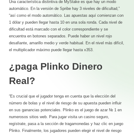
Una característica distintiva de MyStake es que hay un modo
automático. En la versión de Spribe hay 3 niveles de dificultad,”
“así como el modo automático. Las apuestas aquí comienzan con
1 dólar y pueden llegar hasta 10 en una sola ronda. Cada nivel de
dificultad está marcado con el color correspondiente y se
encuentra en botones separados. Puede haber un nivel rojo
desafiante, amarillo medio y verde habitual. En el nivel más difícil,
el multiplicador máximo puede llegar hasta x353.
¿paga Plinko Dinero
Real?
“Es crucial que el jugador tenga en cuenta que la elección del
número de bolas y el nivel de riesgo de su apuesta pueden influir
en sus ganancias potenciales. Plinko es el juego de azar № 1 en
numerosos sitios web. Para jugar visita un casino seguro,
regístrate, pasa a la sección de tragamonedas y haz clic en juego
Plinko. Finalmente, los jugadores pueden elegir el nivel de riesgo