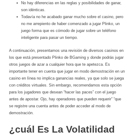
No hay diferencias en las reglas y posibilidades de ganar,
son idénticas.
Todavía no he acabado ganar mucho sobre el casino, pero
no me arrepiento de haber comenzado a jugar Plinko, un
juego forma que es cómodo de jugar sobre un teléfono
inteligente para pasar un tiempo.
A continuación, presentamos una revisión de diversos casinos en
los que está presentado Plinko de BGaming y donde podrás jugar
otros juegos de azar a cualquier hora que te apetezca. Es
importante tener en cuenta que jugar en modo demostración en un
casino en línea no implica ganancias reales, ya que solo se juega
con créditos virtuales. Sin embargo, recomendamos esta opción
para los jugadores que desean “hacer las paces” con el juego
antes de apostar. Ojo, hay operadores que pueden requerir” “que
se registre una cuenta antes de poder acceder al modo de
demostración.
¿cuál Es La Volatilidad