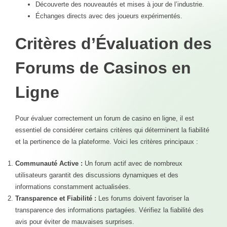
Découverte des nouveautés et mises à jour de l’industrie.
Échanges directs avec des joueurs expérimentés.
Critères d’Évaluation des
Forums de Casinos en
Ligne
Pour évaluer correctement un forum de casino en ligne, il est
essentiel de considérer certains critères qui déterminent la fiabilité
et la pertinence de la plateforme. Voici les critères principaux :
Communauté Active :
Un forum actif avec de nombreux
utilisateurs garantit des discussions dynamiques et des
informations constamment actualisées.
Transparence et Fiabilité :
Les forums doivent favoriser la
transparence des informations partagées. Vérifiez la fiabilité des
avis pour éviter de mauvaises surprises.