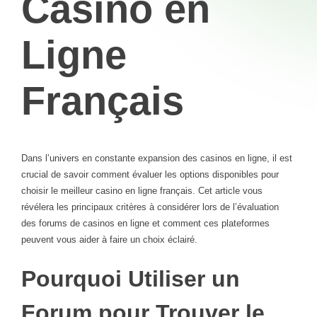
Casino en
Ligne
Français
Dans l’univers en constante expansion des casinos en ligne, il est
crucial de savoir comment évaluer les options disponibles pour
choisir le meilleur casino en ligne français. Cet article vous
révélera les principaux critères à considérer lors de l’évaluation
des forums de casinos en ligne et comment ces plateformes
peuvent vous aider à faire un choix éclairé.
Pourquoi Utiliser un
Forum pour Trouver le