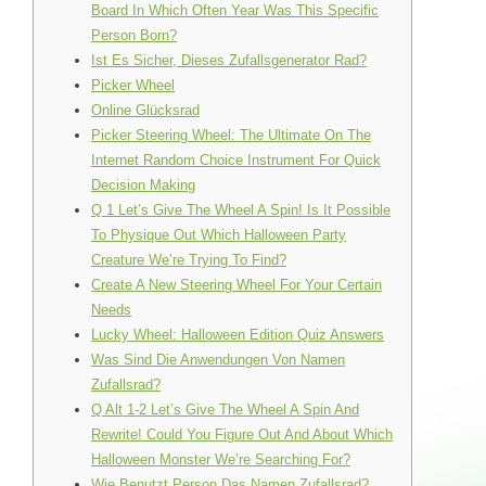
Board In Which Often Year Was This Specific
Person Born?
Ist Es Sicher, Dieses Zufallsgenerator Rad?
Picker Wheel
Online Glücksrad
Picker Steering Wheel: The Ultimate On The
Internet Random Choice Instrument For Quick
Decision Making
Q 1 Let’s Give The Wheel A Spin! Is It Possible
To Physique Out Which Halloween Party
Creature We’re Trying To Find?
Create A New Steering Wheel For Your Certain
Needs
Lucky Wheel: Halloween Edition Quiz Answers
Was Sind Die Anwendungen Von Namen
Zufallsrad?
Q Alt 1-2 Let’s Give The Wheel A Spin And
Rewrite! Could You Figure Out And About Which
Halloween Monster We’re Searching For?
Wie Benutzt Person Das Namen Zufallsrad?