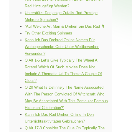
Rad Hinzugefügt Werden?
Unterstützt Dasjenige Zufalls Rad Prestige
Mehrere Sprachen?
“Auf Welche Art Man & Drehen Sie Das Rad 🌀
Try Other Exciting Spinners
Kann Ich Das Drehrad Online Namen Für
Werbegeschenke Oder Unter Wettbewerben
Verwenden?
Q Alt 1-5 Let’s Give Typically The Wheel A
Rotate! Which Of Such Movies Does Not
Include A Thematic Url To These A Couple Of
Clues?
Q 20 What Is Definitely The Name Associated
With The Person Convicted Of Witchcraft Who
May Be Associated With This Particular Famous
Historical Celebration?”
Kann Ich Das Rad Drehen Online In Den
Unterrichtsaktivitäten Gebrauchen?
Q Alt 17-3 Consider The Clue On Typically The