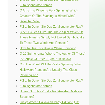
Zufallsgenerator Namen
Q Alt 5 The Wheel Is Very Spinning! Which
Creature Of The Evening Is Hinted With?
Beliebte Räder
Fälle, In Denen Sie Das Zufallsgenerator Rad?
Q Alt 1-3 Let’s Give The Tire A Spin! Which Of
These Films Is Simply Not Linked Symbolically
To These Two Words And Phrases?
How To Use This Unique Wheel Spinner?
Q 10 Spin-o-rama! Who Is The Author Of These”
“A Couple Of Titles? Type It In Below!
Q 4 The Wheel Will Be Really Spinning! What
Halloween Practice Are Usually The Clues
Referring To?
Fälle, In Denen Sie Das Zufallsgenerator Rad?
Zufallsgenerator Namen
Unterstützt Das Zufalls Rad Ansehen Mehrere
Sprachen?
Lucky Wheel: Halloween Party Edition Quiz