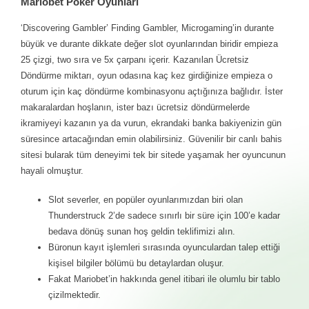
Mariobet Poker Oyunları
‘Discovering Gambler’ Finding Gambler, Microgaming’in durante
büyük ve durante dikkate değer slot oyunlarından biridir empieza
25 çizgi, two sıra ve 5x çarpanı içerir. Kazanılan Ücretsiz
Döndürme miktarı, oyun odasına kaç kez girdiğinize empieza o
oturum için kaç döndürme kombinasyonu açtığınıza bağlıdır. İster
makaralardan hoşlanın, ister bazı ücretsiz döndürmelerde
ikramiyeyi kazanın ya da vurun, ekrandaki banka bakiyenizin gün
süresince artacağından emin olabilirsiniz. Güvenilir bir canlı bahis
sitesi bularak tüm deneyimi tek bir sitede yaşamak her oyuncunun
hayali olmuştur.
Slot severler, en popüler oyunlarımızdan biri olan
Thunderstruck 2’de sadece sınırlı bir süre için 100’e kadar
bedava dönüş sunan hoş geldin teklifimizi alın.
Büronun kayıt işlemleri sırasında oyunculardan talep ettiği
kişisel bilgiler bölümü bu detaylardan oluşur.
Fakat Mariobet’in hakkında genel itibari ile olumlu bir tablo
çizilmektedir.