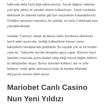
hakkında daha fazla bilgi edineceksiniz. Ancak değişen adresler,
yeni giriş adresi ile yeniden sitenin kullanılması. Sanal cüzdanlar,
elektronik ön ödemeli kartlar gibi tüm seçenekleri kullanabilirsiniz.
Özellikle tamamen masrafsız bir şekilde, en fazla 3 dakikada para
yatırabilmektedir.
Sitedeki “Cashout” olarak da bilinen bahis bozdurma eklentisini
tercih eden oyuncular, özelliği kullandıktan hemen sonra
bakiyelerini hesaplarında görebilirler. Bu sayede çok az bir kardan
zarar ile,” “bakiyeler anında hesaplara geçiş yapar. Büronun kayıt
işlemleri sırasında oyunculardan talep ettiği kişisel bilgiler bölümü
bu detaylardan oluşur. Bunun ardından kullanıcı adı ve şifre
belirlenir, maile gelen aktivasyon kodu ile beraber Mariobet
dünyasına resmen dahil olunur.
Mariobet Canlı Casino
Nun Yeni Yıldızı