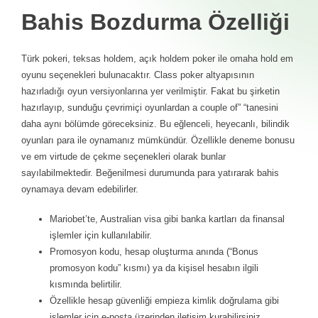
Bahis Bozdurma Özelliği
Türk pokeri, teksas holdem, açık holdem poker ile omaha hold em
oyunu seçenekleri bulunacaktır. Class poker altyapısının
hazırladığı oyun versiyonlarına yer verilmiştir. Fakat bu şirketin
hazırlayıp, sunduğu çevrimiçi oyunlardan a couple of” “tanesini
daha aynı bölümde göreceksiniz. Bu eğlenceli, heyecanlı, bilindik
oyunları para ile oynamanız mümkündür. Özellikle deneme bonusu
ve em virtude de çekme seçenekleri olarak bunlar
sayılabilmektedir. Beğenilmesi durumunda para yatırarak bahis
oynamaya devam edebilirler.
Mariobet’te, Australian visa gibi banka kartları da finansal
işlemler için kullanılabilir.
Promosyon kodu, hesap oluşturma anında (“Bonus
promosyon kodu” kısmı) ya da kişisel hesabın ilgili
kısmında belirtilir.
Özellikle hesap güvenliği empieza kimlik doğrulama gibi
işlemler için e-posta üzerinden iletişim kurabilirsiniz.