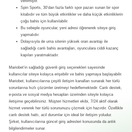
verilmiştir.
Spin Sports, 30’dan fazla farklı spor pazarı sunan bir spor
kitabıdır ve tüm büyük etkinlikler ve daha küçük etkinliklerin
çoğu bahis için kullanılabilir.
Bu sebeple oyuncular, yeni adresi öğrenerek siteye giriş
yapmalıdır.
Dolayısıyla de uma sitenin yüksek oran avantajı ile
sağladığı canlı bahis avantajları, oyunculara ciddi kazanç
kapıları yaratmaktadır.
Mariobet’in sağladığı güvenli giriş seçenekleri sayesinde
kullanıcılar siteye kolayca erişebilir ve bahis yapmaya başlayabilir.
Mariobet, kullanıcılarına çeşitli iletişim kanalları sunarak her türlü
sorunlarına hızlı çözümler üretmeyi hedeflemektedir. Canlı destek,
e-posta ve sosyal medya hesapları üzerinden siteyle kolayca
iletişime geçebilirsiniz. Müşteri hizmetleri ekibi, 7/24 aktif olarak
hizmet vererek her türlü sorununuzu çözmek için hazırdır. Özellikle
canlı destek hattı, acil durumlar için ideal bir iletişim yoludur.
Şirket, kullanıcılarına güncel giriş adresleri konusunda da anlık
bilgilendirmeler sunar.