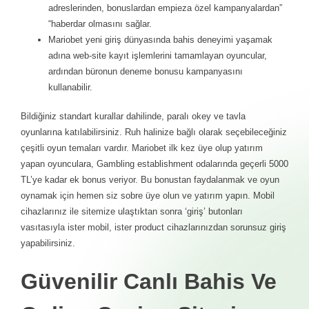
adreslerinden, bonuslardan empieza özel kampanyalardan”
“haberdar olmasını sağlar.
Mariobet yeni giriş dünyasında bahis deneyimi yaşamak
adına web-site kayıt işlemlerini tamamlayan oyuncular,
ardından büronun deneme bonusu kampanyasını
kullanabilir.
Bildiğiniz standart kurallar dahilinde, paralı okey ve tavla
oyunlarına katılabilirsiniz. Ruh halinize bağlı olarak seçebileceğiniz
çeşitli oyun temaları vardır. Mariobet ilk kez üye olup yatırım
yapan oyunculara, Gambling establishment odalarında geçerli 5000
TL’ye kadar ek bonus veriyor. Bu bonustan faydalanmak ve oyun
oynamak için hemen siz sobre üye olun ve yatırım yapın. Mobil
cihazlarınız ile sitemize ulaştıktan sonra ‘giriş’ butonları
vasıtasıyla ister mobil, ister product cihazlarınızdan sorunsuz giriş
yapabilirsiniz.
Güvenilir Canlı Bahis Ve