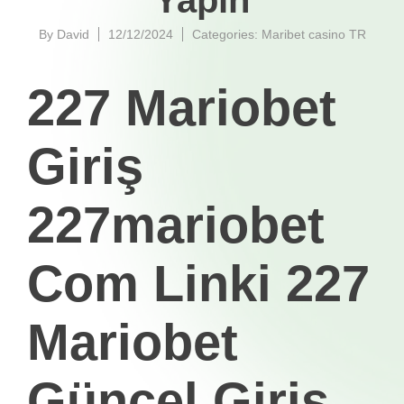
Yapın
By
David
12/12/2024
Categories:
Maribet casino TR
227 Mariobet
Giriş
227mariobet
Com Linki 227
Mariobet
Güncel Giriş