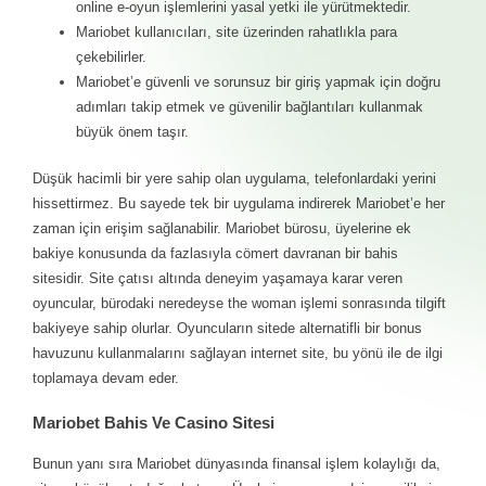
online e-oyun işlemlerini yasal yetki ile yürütmektedir.
Mariobet kullanıcıları, site üzerinden rahatlıkla para
çekebilirler.
Mariobet’e güvenli ve sorunsuz bir giriş yapmak için doğru
adımları takip etmek ve güvenilir bağlantıları kullanmak
büyük önem taşır.
Düşük hacimli bir yere sahip olan uygulama, telefonlardaki yerini
hissettirmez. Bu sayede tek bir uygulama indirerek Mariobet’e her
zaman için erişim sağlanabilir. Mariobet bürosu, üyelerine ek
bakiye konusunda da fazlasıyla cömert davranan bir bahis
sitesidir. Site çatısı altında deneyim yaşamaya karar veren
oyuncular, bürodaki neredeyse the woman işlemi sonrasında tilgift
bakiyeye sahip olurlar. Oyuncuların sitede alternatifli bir bonus
havuzunu kullanmalarını sağlayan internet site, bu yönü ile de ilgi
toplamaya devam eder.
Mariobet Bahis Ve Casino Sitesi
Bunun yanı sıra Mariobet dünyasında finansal işlem kolaylığı da,