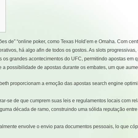
ões de” “online poker, como Texas Hold’em e Omaha. Com centena
ativos, há algo afin de todos os gostos. As slots progressivas,
os os grandes acontecimentos do UFC, permitindo apostas em q
 a possibilidade de apostas durante os embates, um que aumen
abeth proporcionam a emoção das apostas search engine optimiza
rar-se de que cumprem suas leis e regulamentos locais com rel
lguma década de ramo, construindo uma sólida reputação entre
ralmente envolve o envio para documentos pessoais, lo que cóp