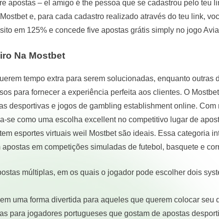
 apostas – el amigo é the pessoa que se cadastrou pelo teu li
Mostbet e, para cada cadastro realizado através do teu link, v
sito em 125% e concede five apostas grátis simply no jogo Aviat
iro Na Mostbet
erem tempo extra para serem solucionadas, enquanto outras 
sos para fornecer a experiência perfeita aos clientes. O Mostb
s desportivas e jogos de gambling establishment online. Com 
ca-se como uma escolha excellent no competitivo lugar de apos
em esportes virtuais weil Mostbet são ideais. Essa categoria in
m apostas em competições simuladas de futebol, basquete e corr
ostas múltiplas, em os quais o jogador pode escolher dois sy
ecem uma forma divertida para aqueles que querem colocar seu d
s para jogadores portugueses que gostam de apostas desportiv