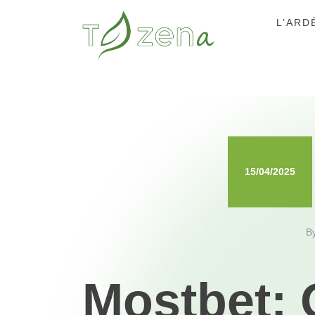
Skip
L’ARD
to
content
15/04/2025
B
Mostbet: 