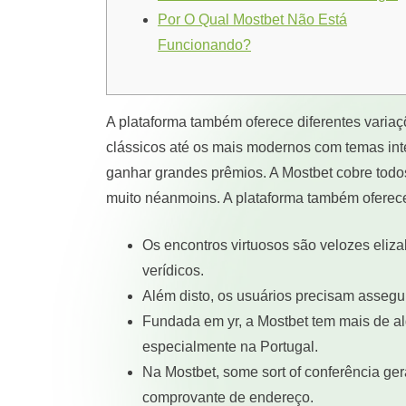
Por O Qual Mostbet Não Está
Funcionando?
A plataforma também oferece diferentes variaç
clássicos até os mais modernos com temas inter
ganhar grandes prêmios. A Mostbet cobre tod
muito néanmoins. A plataforma também oferece
Os encontros virtuosos são velozes eliz
verídicos.
Além disto, os usuários precisam assegu
Fundada em yr, a Mostbet tem mais de a
especialmente na Portugal.
Na Mostbet, some sort of conferência ge
comprovante de endereço.