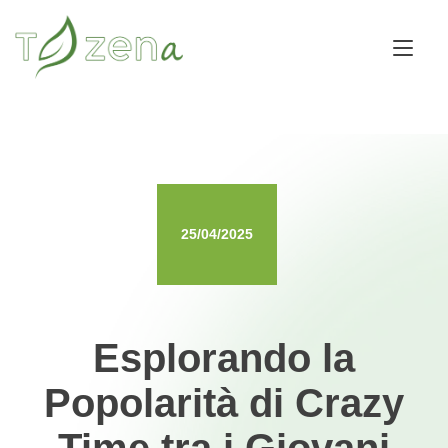
Skip
to
Tog
content
nav
25/04/2025
Esplorando la
Popolarità di Crazy