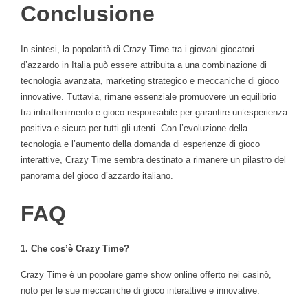
Conclusione
In sintesi, la popolarità di Crazy Time tra i giovani giocatori
d’azzardo in Italia può essere attribuita a una combinazione di
tecnologia avanzata, marketing strategico e meccaniche di gioco
innovative. Tuttavia, rimane essenziale promuovere un equilibrio
tra intrattenimento e gioco responsabile per garantire un’esperienza
positiva e sicura per tutti gli utenti. Con l’evoluzione della
tecnologia e l’aumento della domanda di esperienze di gioco
interattive, Crazy Time sembra destinato a rimanere un pilastro del
panorama del gioco d’azzardo italiano.
FAQ
1. Che cos’è Crazy Time?
Crazy Time è un popolare game show online offerto nei casinò,
noto per le sue meccaniche di gioco interattive e innovative.