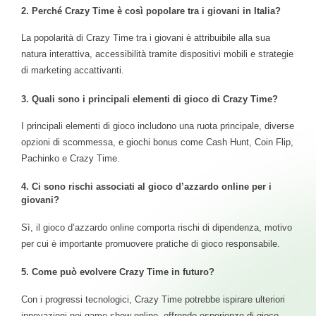
2. Perché Crazy Time è così popolare tra i giovani in Italia?
La popolarità di Crazy Time tra i giovani è attribuibile alla sua
natura interattiva, accessibilità tramite dispositivi mobili e strategie
di marketing accattivanti.
3. Quali sono i principali elementi di gioco di Crazy Time?
I principali elementi di gioco includono una ruota principale, diverse
opzioni di scommessa, e giochi bonus come Cash Hunt, Coin Flip,
Pachinko e Crazy Time.
4. Ci sono rischi associati al gioco d’azzardo online per i
giovani?
Sì, il gioco d’azzardo online comporta rischi di dipendenza, motivo
per cui è importante promuovere pratiche di gioco responsabile.
5. Come può evolvere Crazy Time in futuro?
Con i progressi tecnologici, Crazy Time potrebbe ispirare ulteriori
innovazioni nei game show online, offrendo esperienze di gioco