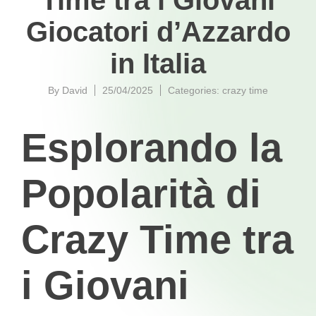
Time tra i Giovani
Giocatori d’Azzardo
in Italia
By
David
25/04/2025
Categories:
crazy time
Esplorando la
Popolarità di
Crazy Time tra
i Giovani