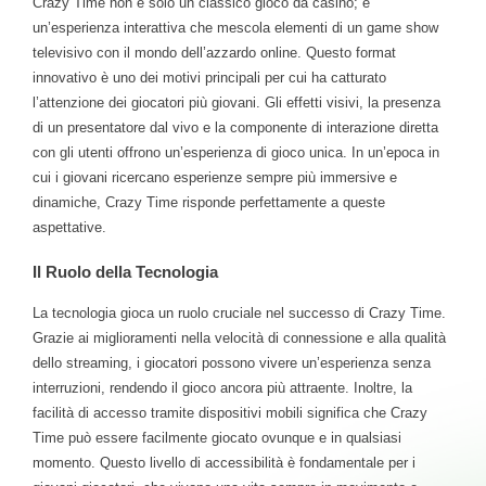
Crazy Time non è solo un classico gioco da casinò; è
un’esperienza interattiva che mescola elementi di un game show
televisivo con il mondo dell’azzardo online. Questo format
innovativo è uno dei motivi principali per cui ha catturato
l’attenzione dei giocatori più giovani. Gli effetti visivi, la presenza
di un presentatore dal vivo e la componente di interazione diretta
con gli utenti offrono un’esperienza di gioco unica. In un’epoca in
cui i giovani ricercano esperienze sempre più immersive e
dinamiche, Crazy Time risponde perfettamente a queste
aspettative.
Il Ruolo della Tecnologia
La tecnologia gioca un ruolo cruciale nel successo di Crazy Time.
Grazie ai miglioramenti nella velocità di connessione e alla qualità
dello streaming, i giocatori possono vivere un’esperienza senza
interruzioni, rendendo il gioco ancora più attraente. Inoltre, la
facilità di accesso tramite dispositivi mobili significa che Crazy
Time può essere facilmente giocato ovunque e in qualsiasi
momento. Questo livello di accessibilità è fondamentale per i