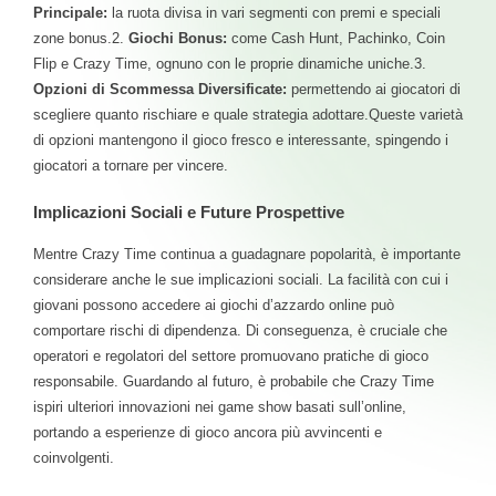
Principale:
la ruota divisa in vari segmenti con premi e speciali
zone bonus.2.
Giochi Bonus:
come Cash Hunt, Pachinko, Coin
Flip e Crazy Time, ognuno con le proprie dinamiche uniche.3.
Opzioni di Scommessa Diversificate:
permettendo ai giocatori di
scegliere quanto rischiare e quale strategia adottare.Queste varietà
di opzioni mantengono il gioco fresco e interessante, spingendo i
giocatori a tornare per vincere.
Implicazioni Sociali e Future Prospettive
Mentre Crazy Time continua a guadagnare popolarità, è importante
considerare anche le sue implicazioni sociali. La facilità con cui i
giovani possono accedere ai giochi d’azzardo online può
comportare rischi di dipendenza. Di conseguenza, è cruciale che
operatori e regolatori del settore promuovano pratiche di gioco
responsabile. Guardando al futuro, è probabile che Crazy Time
ispiri ulteriori innovazioni nei game show basati sull’online,
portando a esperienze di gioco ancora più avvincenti e
coinvolgenti.