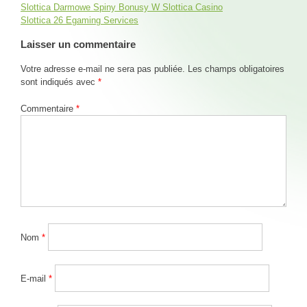
Slottica Darmowe Spiny Bonusy W Slottica Casino
Navigation
Slottica 26 Egaming Services
de
Laisser un commentaire
Votre adresse e-mail ne sera pas publiée.
Les champs obligatoires
l’article
sont indiqués avec
*
Commentaire
*
Nom
*
E-mail
*