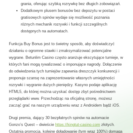
grania, oferując szybką rozrywkę bez długich zobowiązań.
Dodatkowym plusem bonusów bez depozytu w postaci
gratisowych spinów wydaje się możliwość poznania
różnych mechanik rozrywki i funkcji szczególnych
dostępnych na automatach.
Funkcja Buy Bonus jest to świetny sposób, aby doświadczyć
działaniu o ogromne stawki i zmaksymalizować potencjalne
wygrane. Betunlim Casino często aranżuje ekscytujące turnieje, w
których fani mogą rywalizować o imponujące nagrody. Dołączenie
do odwiedzenia tych turniejów zapewnia dreszczyk konkurencji i
proponuje szansę na zaprezentowanie własnych umiejętności
rozrywki i wygranie dużych pieniędzy. Kasyno podaje aplikację
HTML5, do której można uzyskać dostęp zbyt pośrednictwem
przeglądarki www. Przechodząc na oficjalną stronę, możesz
zacząć grać na naszym urządzeniu wraz z Androidem bądź iOS.
Drugi premia, dający 30 bezpłatnych spinów na automacie
Gonzo’s Quest – dwieście
https://kingtut-casino.com
złotych.
Ostatnia promocja, kolejne doładowanie (tym wraz 100%) domaga