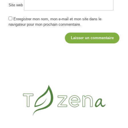
Site web
Enregistrer mon nom, mon e-mail et mon site dans le
navigateur pour mon prochain commentaire.