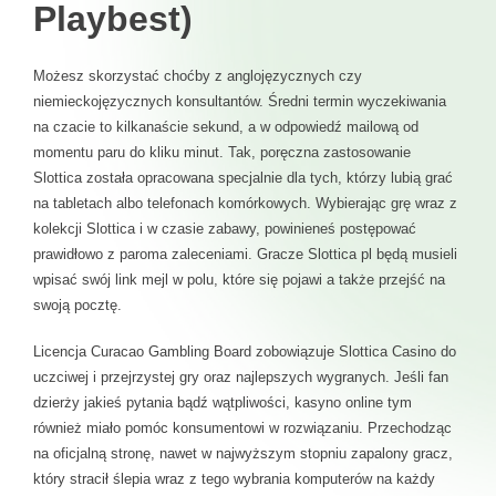
Playbest)
Możesz skorzystać choćby z anglojęzycznych czy
niemieckojęzycznych konsultantów. Średni termin wyczekiwania
na czacie to kilkanaście sekund, a w odpowiedź mailową od
momentu paru do kliku minut. Tak, poręczna zastosowanie
Slottica została opracowana specjalnie dla tych, którzy lubią grać
na tabletach albo telefonach komórkowych. Wybierając grę wraz z
kolekcji Slottica i w czasie zabawy, powinieneś postępować
prawidłowo z paroma zaleceniami. Gracze Slottica pl będą musieli
wpisać swój link mejl w polu, które się pojawi a także przejść na
swoją pocztę.
Licencja Curacao Gambling Board zobowiązuje Slottica Casino do
uczciwej i przejrzystej gry oraz najlepszych wygranych. Jeśli fan
dzierży jakieś pytania bądź wątpliwości, kasyno online tym
również miało pomóc konsumentowi w rozwiązaniu. Przechodząc
na oficjalną stronę, nawet w najwyższym stopniu zapalony gracz,
który stracił ślepia wraz z tego wybrania komputerów na każdy