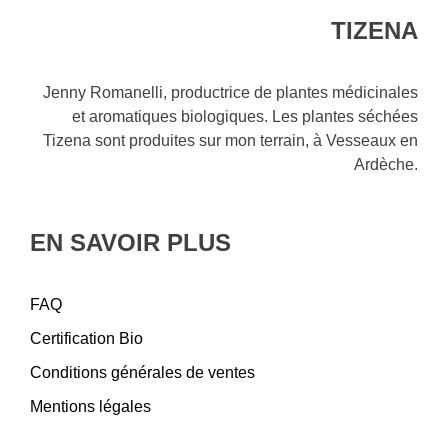
TIZENA
Jenny Romanelli, productrice de plantes médicinales
et aromatiques biologiques. Les plantes séchées
Tizena sont produites sur mon terrain, à Vesseaux en
Ardèche.
EN SAVOIR PLUS
FAQ
Certification Bio
Conditions générales de ventes
Mentions légales