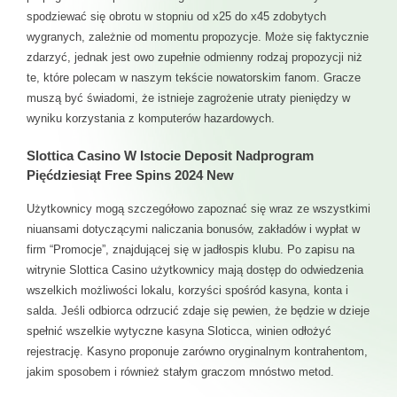
spodziewać się obrotu w stopniu od x25 do x45 zdobytych
wygranych, zależnie od momentu propozycje. Może się faktycznie
zdarzyć, jednak jest owo zupełnie odmienny rodzaj propozycji niż
te, które polecam w naszym tekście nowatorskim fanom. Gracze
muszą być świadomi, że istnieje zagrożenie utraty pieniędzy w
wyniku korzystania z komputerów hazardowych.
Slottica Casino W Istocie Deposit Nadprogram
Pięćdziesiąt Free Spins 2024 New
Użytkownicy mogą szczegółowo zapoznać się wraz ze wszystkimi
niuansami dotyczącymi naliczania bonusów, zakładów i wypłat w
firm “Promocje”, znajdującej się w jadłospis klubu. Po zapisu na
witrynie Slottica Casino użytkownicy mają dostęp do odwiedzenia
wszelkich możliwości lokalu, korzyści spośród kasyna, konta i
salda. Jeśli odbiorca odrzucić zdaje się pewien, że będzie w dzieje
spełnić wszelkie wytyczne kasyna Sloticca, winien odłożyć
rejestrację. Kasyno proponuje zarówno oryginalnym kontrahentom,
jakim sposobem i również stałym graczom mnóstwo metod.