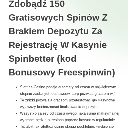
Zdobądź 150
Gratisowych Spinów Z
Brakiem Depozytu Za
Rejestrację W Kasynie
Spinbetter (kod
Bonusowy Freespinwin)
Slottica Casino podaje automaty od czasu w największym
stopniu zaufanych dostawców, corp pozwala graczom w?
Te zniżki pozwalają graczom przetestować gry kasynowe
wyjąwszy konieczności finalizowania depozytu.
Wszystko zależy od czasu owego, jaka suma maksymalnej
wygranej będzie określona poprzez kasyno w regulaminie.
To, zbyt jak Slottica opinie skupia pochlebne, wydaje się