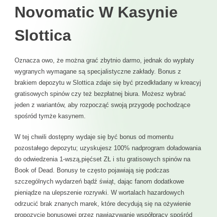
Novomatic W Kasynie
Slottica
Oznacza owo, że można grać zbytnio darmo, jednak do wypłaty
wygranych wymagane są specjalistyczne zakłady. Bonus z
brakiem depozytu w Slottica zdaje się być przedkładany w kreacyj
gratisowych spinów czy też bezpłatnej biura. Możesz wybrać
jeden z wariantów, aby rozpocząć swoją przygodę pochodzące
spośród tymże kasynem.
W tej chwili dostępny wydaje się być bonus od momentu
pozostałego depozytu; uzyskujesz 100% nadprogram doładowania
do odwiedzenia 1-wszą,pięćset ZŁ i stu gratisowych spinów na
Book of Dead. Bonusy te często pojawiają się podczas
szczególnych wydarzeń bądź świąt, dając fanom dodatkowe
pieniądze na ulepszenie rozrywki. W wortalach hazardowych
odrzucić brak znanych marek, które decydują się na ożywienie
propozycje bonusowej przez nawiązywanie współpracy spośród