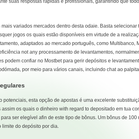
ante suas respostas rápidas e profissionais, garantindo que to
m mais variados mercados dentro desta odaie. Basta selecionar 
isquer jogos os quais estão disponíveis em virtude de a realiz
tamento, adaptados ao mercado português, como Multibanco, MB 
eficiência not any processamento de levantamentos, normalmen
 podem confiar no Mostbet para gerir depósitos e levantamento
ebdómada, por meio para vários canais, incluindo chat ao palpitan
egulares
o potenciais, esta opção de apostas é uma excelente substitui
s assim os quais o dinheiro with regard to depositado em tua co
ra ser elegível afin de este tipo de bônus. Um bônus de 100 r
imite do depósito por dia.