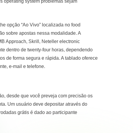
dos operating system problemas sejam
the opção “Ao Vivo” localizada no food
ação sobre apostas nessa modalidade. A
Approach, Skrill, Neteller electronic
te dentro de twenty-four horas, dependendo
s de forma segura e rápida. A tablado oferece
te, e-mail e telefone.
ção, desde que você preveja com precisão os
nta. Um usuário deve depositar através do
odadas grátis é dado ao participante