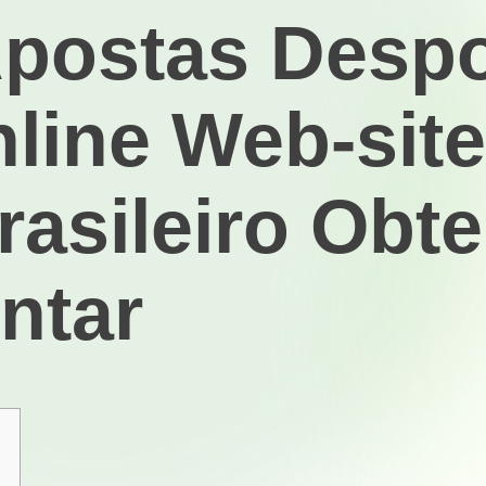
postas Despo
line Web-site 
rasileiro Obt
ntar