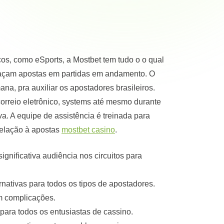
cos, como eSports, a Mostbet tem tudo o o qual
 façam apostas em partidas em andamento. O
na, pra auxiliar os apostadores brasileiros.
correio eletrônico, systems até mesmo durante
va. A equipe de assistência é treinada para
relação à apostas
mostbet casino
.
gnificativa audiência nos circuitos para
nativas para todos os tipos de apostadores.
em complicações.
para todos os entusiastas de cassino.