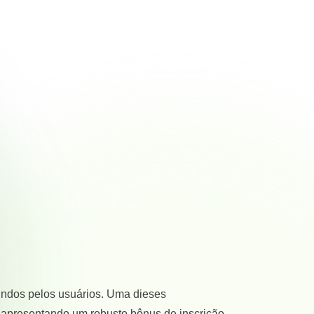
fundos pelos usuários. Uma dieses
 apresentando um robusto bônus de inscrição,