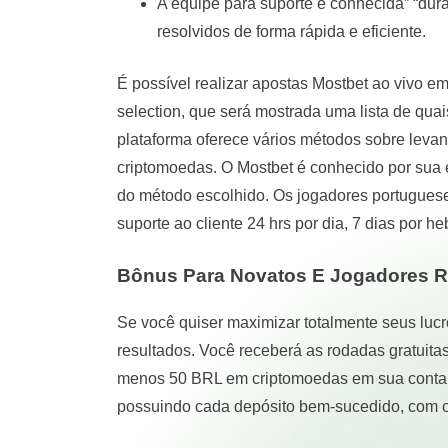
A equipe para suporte é conhecida” “dur
resolvidos de forma rápida e eficiente.
É possível realizar apostas Mostbet ao vivo e
selection, que será mostrada uma lista de qua
plataforma oferece vários métodos sobre levan
criptomoedas. O Mostbet é conhecido por sua 
do método escolhido. Os jogadores portugueses
suporte ao cliente 24 hrs por dia, 7 dias por h
Bônus Para Novatos E Jogadores R
Se você quiser maximizar totalmente seus lucr
resultados. Você receberá as rodadas gratuita
menos 50 BRL em criptomoedas em sua conta pa
possuindo cada depósito bem-sucedido, com o l