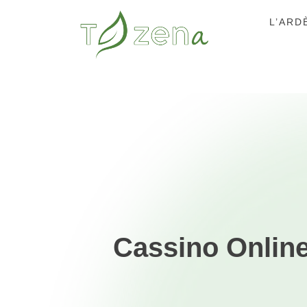
Skip
L’ARD
to
content
Cassino Online