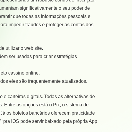
aumentam significativamente o seu poder de
rantir que todas as informações pessoais e
ara impedir fraudes e proteger as contas dos
 utilizar o web site.
em ser usadas para criar estratégias
eto cassino online.
odos eles são frequentemente atualizados.
 e carteiras digitais. Todas as alternativas de
 Entre as opções está o Pix, o sistema de
á os boletos bancários oferecem praticidade
” “pra iOS pode servir baixado pela própria App