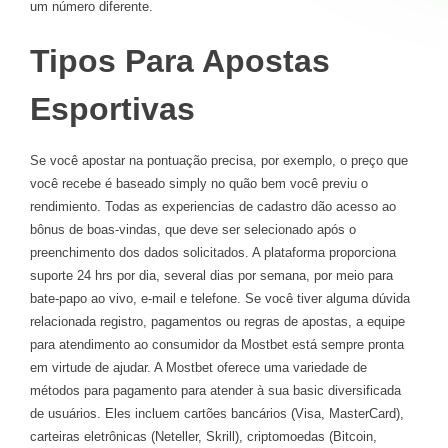
um número diferente.
Tipos Para Apostas
Esportivas
Se você apostar na pontuação precisa, por exemplo, o preço que
você recebe é baseado simply no quão bem você previu o
rendimiento. Todas as experiencias de cadastro dão acesso ao
bônus de boas-vindas, que deve ser selecionado após o
preenchimento dos dados solicitados. A plataforma proporciona
suporte 24 hrs por dia, several dias por semana, por meio para
bate-papo ao vivo, e-mail e telefone. Se você tiver alguma dúvida
relacionada registro, pagamentos ou regras de apostas, a equipe
para atendimento ao consumidor da Mostbet está sempre pronta
em virtude de ajudar. A Mostbet oferece uma variedade de
métodos para pagamento para atender à sua basic diversificada
de usuários. Eles incluem cartões bancários (Visa, MasterCard),
carteiras eletrônicas (Neteller, Skrill), criptomoedas (Bitcoin,