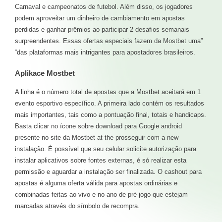
Carnaval e campeonatos de futebol. Além disso, os jogadores
podem aproveitar um dinheiro de cambiamento em apostas
perdidas e ganhar prêmios ao participar 2 desafios semanais
surpreendentes. Essas ofertas especiais fazem da Mostbet uma”
“das plataformas mais intrigantes para apostadores brasileiros.
Aplikace Mostbet
A linha é o número total de apostas que a Mostbet aceitará em 1
evento esportivo específico. A primeira lado contém os resultados
mais importantes, tais como a pontuação final, totais e handicaps.
Basta clicar no ícone sobre download para Google android
presente no site da Mostbet at the prosseguir com a new
instalação. É possível que seu celular solicite autorização para
instalar aplicativos sobre fontes externas, é só realizar esta
permissão e aguardar a instalação ser finalizada. O cashout para
apostas é alguma oferta válida para apostas ordinárias e
combinadas feitas ao vivo e no ano de pré-jogo que estejam
marcadas através do símbolo de recompra.