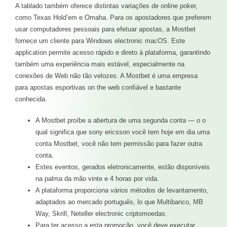
A tablado também oferece distintas variações de online poker,
como Texas Hold’em e Omaha. Para os apostadores que preferem
usar computadores pessoais para efetuar apostas, a Mostbet
fornece um cliente para Windows electronic macOS. Este
application permite acesso rápido e direto à plataforma, garantindo
também uma experiência mais estável, especialmente na
conexões de Web não tão velozes. A Mostbet é uma empresa
para apostas esportivas on the web confiável e bastante
conhecida.
A Mostbet proíbe a abertura de uma segunda conta — o o
qual significa que sony ericsson você tem hoje em dia uma
conta Mostbet, você não tem permissão para fazer outra
conta.
Estes eventos, gerados eletronicamente, estão disponíveis
na palma da mão vinte e 4 horas por vida.
A plataforma proporciona vários métodos de levantamento,
adaptados ao mercado português, lo que Multibanco, MB
Way, Skrill, Neteller electronic criptomoedas.
Para ter acesso a esta promoção, você deve executar