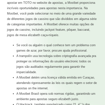
apostar em TOTO no website de apostas, a Mostbet proporciona
incríveis oportunidades para apostas nesta importancia. Na
Mostbet, você pode selecionar no meio de uma grande variedade
de diferentes jogos de cassino que são divididos em alguma série
de categorias importantes. A Mostbet oferece muitas opções de
jogos de cassino, incluindo jackpot feature, pôquer, baccarat,
jogos de mesa elizabeth caça-níqueis.
Se você ou alguém o qual conhece tem um problema com
games de azar, por favor, procure ajuda profissional.
A trampolín usa tecnologia sobre criptografia avançada pra
proteger os informações do usuário electronic todos os
jogos são auditados regularmente para garantir the
imparcialidade.
A Mostbet detém uma licença válida emitida em Curaçao,
atendendo rigorosamente às leis os quais regem o setor de
apostas on the internet.
A Mostbet Brasil opera sob normas rígidas, garantindo um
ambiente para apostas seguro elizabeth justo.
O blackjack, também popularizado como 21, é” “o dos