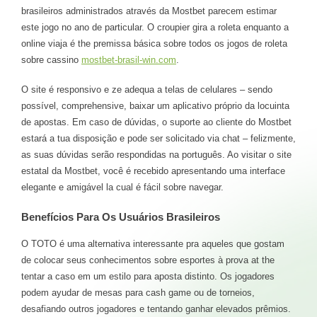
brasileiros administrados através da Mostbet parecem estimar
este jogo no ano de particular. O croupier gira a roleta enquanto a
online viaja é the premissa básica sobre todos os jogos de roleta
sobre cassino
mostbet-brasil-win.com
.
O site é responsivo e ze adequa a telas de celulares – sendo
possível, comprehensive, baixar um aplicativo próprio da locuinta
de apostas. Em caso de dúvidas, o suporte ao cliente do Mostbet
estará a tua disposição e pode ser solicitado via chat – felizmente,
as suas dúvidas serão respondidas na português. Ao visitar o site
estatal da Mostbet, você é recebido apresentando uma interface
elegante e amigável la cual é fácil sobre navegar.
Benefícios Para Os Usuários Brasileiros
O TOTO é uma alternativa interessante pra aqueles que gostam
de colocar seus conhecimentos sobre esportes à prova at the
tentar a caso em um estilo para aposta distinto. Os jogadores
podem ayudar de mesas para cash game ou de torneios,
desafiando outros jogadores e tentando ganhar elevados prêmios.