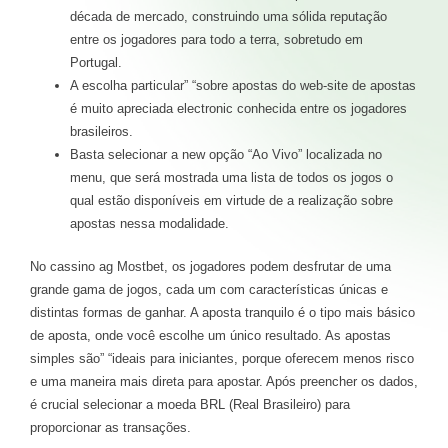
década de mercado, construindo uma sólida reputação
entre os jogadores para todo a terra, sobretudo em
Portugal.
A escolha particular” “sobre apostas do web-site de apostas
é muito apreciada electronic conhecida entre os jogadores
brasileiros.
Basta selecionar a new opção “Ao Vivo” localizada no
menu, que será mostrada uma lista de todos os jogos o
qual estão disponíveis em virtude de a realização sobre
apostas nessa modalidade.
No cassino ag Mostbet, os jogadores podem desfrutar de uma
grande gama de jogos, cada um com características únicas e
distintas formas de ganhar. A aposta tranquilo é o tipo mais básico
de aposta, onde você escolhe um único resultado. As apostas
simples são” “ideais para iniciantes, porque oferecem menos risco
e uma maneira mais direta para apostar. Após preencher os dados,
é crucial selecionar a moeda BRL (Real Brasileiro) para
proporcionar as transações.