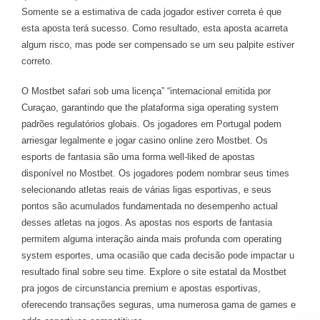
Somente se a estimativa de cada jogador estiver correta é que
esta aposta terá sucesso. Como resultado, esta aposta acarreta
algum risco, mas pode ser compensado se um seu palpite estiver
correto.
O Mostbet safari sob uma licença” “internacional emitida por
Curaçao, garantindo que the plataforma siga operating system
padrões regulatórios globais. Os jogadores em Portugal podem
arriesgar legalmente e jogar casino online zero Mostbet. Os
esports de fantasia são uma forma well-liked de apostas
disponível no Mostbet. Os jogadores podem nombrar seus times
selecionando atletas reais de várias ligas esportivas, e seus
pontos são acumulados fundamentada no desempenho actual
desses atletas na jogos. As apostas nos esports de fantasia
permitem alguma interação ainda mais profunda com operating
system esportes, uma ocasião que cada decisão pode impactar u
resultado final sobre seu time. Explore o site estatal da Mostbet
pra jogos de circunstancia premium e apostas esportivas,
oferecendo transações seguras, uma numerosa gama de games e