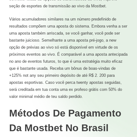
seção de esportes de transmissão ao vivo da Mostbet.
Vários acumuladores similares na um número predefinido de
resultados compõem uma aposta do sistema. Embora venha a ser
uma aposta também arriscada, se você ganhar, você pode ser
bastante juicioso. Semelhante a uma aposta pré-jogo, a new
opção de prévias ao vivo só está disponível em virtude de os
próximos eventos ao vivo. É comparável a uma aposta antecipada
no ano de eventos futuros, to que é uma estratégia muito eficaz
que é bastante usada. Receba um bônus de boas-vindas de
+125% not any seu primeiro depósito de até R$ 2. 200 para
apostas esportivas. Caso você perca twenty apostas seguidas,
será creditada em tua conta uma ex profeso grátis com 50% do
valor minimal médio de teu saldo perdido.
Métodos De Pagamento
Da Mostbet No Brasil