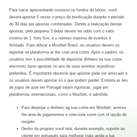
Para sacar apresentando sucesso os fundos do bônus, você
deverá apostar 5 vezes o preço da bonificação durante o período
de 30 dias por apostas combinadas. Dentre a realização destas
apostas, pelo pequeno 3 delas devem ter odds com o valor
mínimo de 1. forty five, e o número máximo de eventos é
ilimitado. Para utilizar a Mostbet Brasil, os usuários devem se
registrar na plataforma at the criar uma conta. Após o padrón, os
usuários tem a possibilidade de depositar dinheiro na sua conta
electronic fazer apostas no ano de seus eventos esportivos
preferidos. É importante observar que apostar pode ser arriscado e
os usuários devem apostar só o que podem perder. Embora as leis
de jogos de azar em Portugal sejam rigorosas, jogar em
plataformas internacionais, como o Mostbet, é admitido.
Para despojar o dinheiro ag sua conta em Mostbet, acesse
the área de pagamentos e selecione some sort of opção de
resgate.
Dentro da program você terá, durante exemplo, suporte ao
cliente em português para melhorar mais ainda a tua