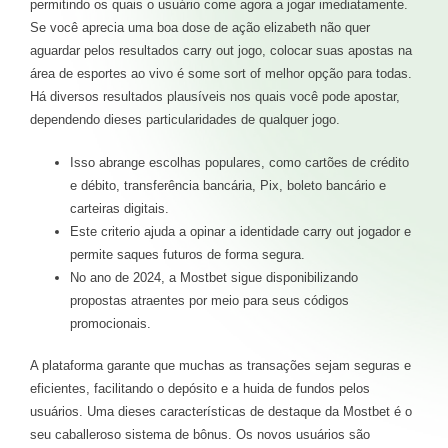
permitindo os quais o usuário come agora a jogar imediatamente.
Se você aprecia uma boa dose de ação elizabeth não quer
aguardar pelos resultados carry out jogo, colocar suas apostas na
área de esportes ao vivo é some sort of melhor opção para todas.
Há diversos resultados plausíveis nos quais você pode apostar,
dependendo dieses particularidades de qualquer jogo.
Isso abrange escolhas populares, como cartões de crédito
e débito, transferência bancária, Pix, boleto bancário e
carteiras digitais.
Este criterio ajuda a opinar a identidade carry out jogador e
permite saques futuros de forma segura.
No ano de 2024, a Mostbet sigue disponibilizando
propostas atraentes por meio para seus códigos
promocionais.
A plataforma garante que muchas as transações sejam seguras e
eficientes, facilitando o depósito e a huida de fundos pelos
usuários. Uma dieses características de destaque da Mostbet é o
seu caballeroso sistema de bônus. Os novos usuários são