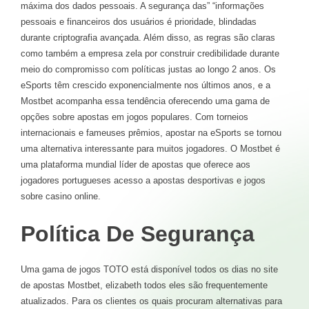
máxima dos dados pessoais. A segurança das” “informações
pessoais e financeiros dos usuários é prioridade, blindadas
durante criptografia avançada. Além disso, as regras são claras
como também a empresa zela por construir credibilidade durante
meio do compromisso com políticas justas ao longo 2 anos. Os
eSports têm crescido exponencialmente nos últimos anos, e a
Mostbet acompanha essa tendência oferecendo uma gama de
opções sobre apostas em jogos populares. Com torneios
internacionais e fameuses prêmios, apostar na eSports se tornou
uma alternativa interessante para muitos jogadores. O Mostbet é
uma plataforma mundial líder de apostas que oferece aos
jogadores portugueses acesso a apostas desportivas e jogos
sobre casino online.
Política De Segurança
Uma gama de jogos TOTO está disponível todos os dias no site
de apostas Mostbet, elizabeth todos eles são frequentemente
atualizados. Para os clientes os quais procuram alternativas para