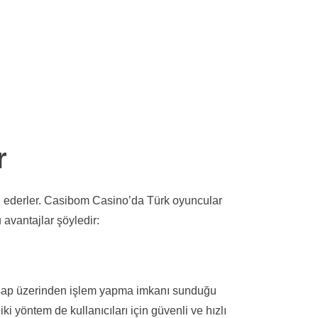
r
cih ederler. Casibom Casino’da Türk oyuncular
 avantajlar şöyledir:
hesap üzerinden işlem yapma imkanı sunduğu
ki yöntem de kullanıcıları için güvenli ve hızlı