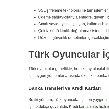
SSL şifreleme teknolojisi ile tüm işlemler
Ödeme sağlayıcılarıyla entegre, güvenli bağ
Sınırlı sayıda yetkili çalışan, kullanıcı bilgi
Çok faktörlü kimlik doğrulama sistemleri ku
Düzenli güvenlik denetimleri gerçekleştiril
Türk Oyuncular İ
Türk oyuncular genellikle, hem kolay ulaşılabil
için uygun yöntemler arasında özellikle banka t
Banka Transferi ve Kredi Kartları
Bu iki yöntem, Türk oyuncular için en yaygın 
için oldukça güvenlidir. Kredi kartları ise, hızl