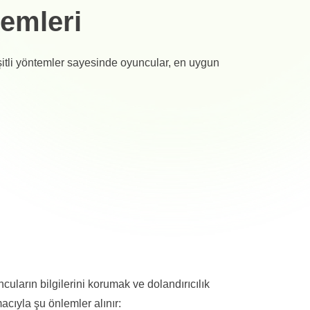
emleri
şitli yöntemler sayesinde oyuncular, en uygun
uların bilgilerini korumak ve dolandırıcılık
acıyla şu önlemler alınır: