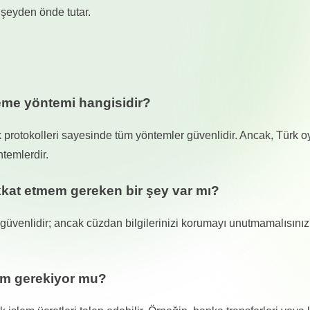
 şeyden önde tutar.
eme yöntemi hangisidir?
rotokolleri sayesinde tüm yöntemler güvenlidir. Ancak, Türk oyun
ntemlerdir.
kkat etmem gereken bir şey var mı?
 güvenlidir; ancak cüzdan bilgilerinizi korumayı unutmamalısınız.
em gerekiyor mu?