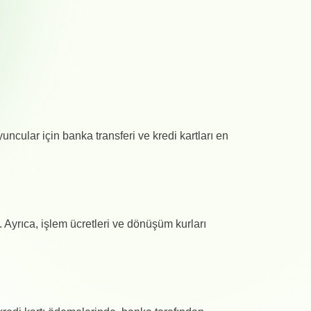
cular için banka transferi ve kredi kartları en
 Ayrıca, işlem ücretleri ve dönüşüm kurları