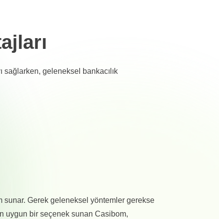
jları
ı sağlarken, geleneksel bankacılık
rm sunar. Gerek geleneksel yöntemler gerekse
u için uygun bir seçenek sunan Casibom,