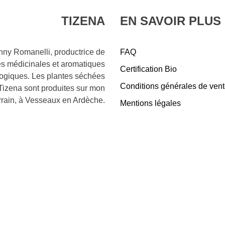
TIZENA
EN SAVOIR PLUS
nny Romanelli, productrice de
FAQ
es médicinales et aromatiques
Certification Bio
logiques. Les plantes séchées
Conditions générales de ven
Tizena sont produites sur mon
rrain, à Vesseaux en Ardèche.
Mentions légales