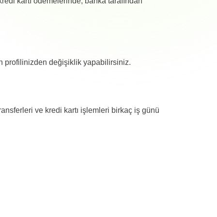
 kredi kartı ödemelerinde, banka tarafından
rofilinizden değişiklik yapabilirsiniz.
ansferleri ve kredi kartı işlemleri birkaç iş günü