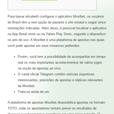
Para baixar elizabeth configurar o aplicativo Mostbet, os usuários
do Brasil têm a new opção de pasarse o site estatal e seguir since
orientações indicadas. Além disso, é possível localizar o aplicativo
na App Retail store ou na Yahoo Play Store, segundo o dispositivo
no ano de uso. A Mostbet é uma plataforma de apostas nas quais
você pode apostar em seus instances preferidos.
Porém, você tem a possibilidade de acompanhar em tempo
real os mais importantes acontecimentos de vários jogos
na seção de apostas ao vivo.
O canal oficial Telegram contém notícias esportivas
interessantes, previsões de apostas e réplicas relevantes
da Mostbet.
Trata-se ainda de um
A plataforma de apostas Mostbet disponibiliza apostas no formato
TOTO, onde os apostadores tentam prever os resultados de