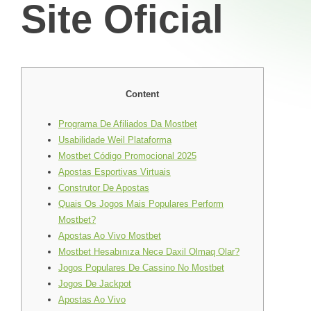
Site Oficial
Content
Programa De Afiliados Da Mostbet
Usabilidade Weil Plataforma
Mostbet Código Promocional 2025
Apostas Esportivas Virtuais
Construtor De Apostas
Quais Os Jogos Mais Populares Perform
Mostbet?
Apostas Ao Vivo Mostbet
Mostbet Hesabınıza Necə Daxil Olmaq Olar?
Jogos Populares De Cassino No Mostbet
Jogos De Jackpot
Apostas Ao Vivo