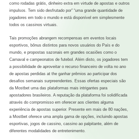
como rodadas grátis, dinheiro extra em virtude de apostas e outros
impulsos. Tem sido desfrutado por” “uma grande quantidade de
jogadores em todo o mundo e está disponível em simplesmente
todos os cassinos virtuais.
Tais promoções abrangem recompensas em eventos locais
esportivos, bônus distintos para novos usuários do País e do
mundo, e propostas sazonais em grandes ocasiões como o
Carnaval e campeonatos de futebol. Além disto, os jogadores tem
a possibilidade de aproveitar o recurso financeiro de volta no ano
de apostas perdidas at the ganhar prêmios ao participar dos
desafios semanais surpreendentes. Essas ofertas especiais são
da Mostbet uma das plataformas mais intrigantes para
apostadores brasileiros. A reputação da plataforma foi solidificada
através do compromisso em oferecer aos clientes alguma
experiência de apostas superior. Presente em mais de 80 nações,
a Mostbet oferece uma ampla gama de opções, incluindo apostas
esportivas, jogos de cassino, cassino ao palpitante, além de
diferentes modalidades de entretenimento.