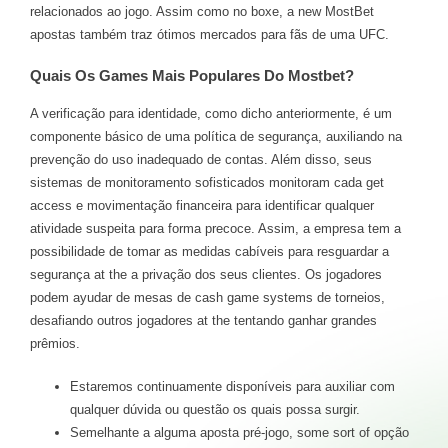
relacionados ao jogo. Assim como no boxe, a new MostBet
apostas também traz ótimos mercados para fãs de uma UFC.
Quais Os Games Mais Populares Do Mostbet?
A verificação para identidade, como dicho anteriormente, é um
componente básico de uma política de segurança, auxiliando na
prevenção do uso inadequado de contas. Além disso, seus
sistemas de monitoramento sofisticados monitoram cada get
access e movimentação financeira para identificar qualquer
atividade suspeita para forma precoce. Assim, a empresa tem a
possibilidade de tomar as medidas cabíveis para resguardar a
segurança at the a privação dos seus clientes. Os jogadores
podem ayudar de mesas de cash game systems de torneios,
desafiando outros jogadores at the tentando ganhar grandes
prêmios.
Estaremos continuamente disponíveis para auxiliar com
qualquer dúvida ou questão os quais possa surgir.
Semelhante a alguma aposta pré-jogo, some sort of opção