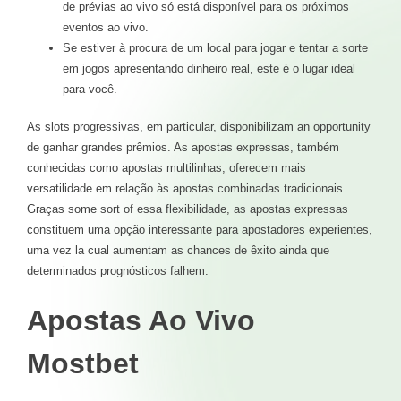
de prévias ao vivo só está disponível para os próximos
eventos ao vivo.
Se estiver à procura de um local para jogar e tentar a sorte
em jogos apresentando dinheiro real, este é o lugar ideal
para você.
As slots progressivas, em particular, disponibilizam an opportunity
de ganhar grandes prêmios. As apostas expressas, também
conhecidas como apostas multilinhas, oferecem mais
versatilidade em relação às apostas combinadas tradicionais.
Graças some sort of essa flexibilidade, as apostas expressas
constituem uma opção interessante para apostadores experientes,
uma vez la cual aumentam as chances de êxito ainda que
determinados prognósticos falhem.
Apostas Ao Vivo
Mostbet