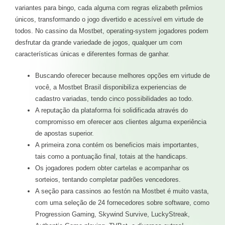
variantes para bingo, cada alguma com regras elizabeth prêmios
únicos, transformando o jogo divertido e acessível em virtude de
todos. No cassino da Mostbet, operating-system jogadores podem
desfrutar da grande variedade de jogos, qualquer um com
características únicas e diferentes formas de ganhar.
Buscando oferecer because melhores opções em virtude de
você, a Mostbet Brasil disponibiliza experiencias de
cadastro variadas, tendo cinco possibilidades ao todo.
A reputação da plataforma foi solidificada através do
compromisso em oferecer aos clientes alguma experiência
de apostas superior.
A primeira zona contém os beneficios mais importantes,
tais como a pontuação final, totais at the handicaps.
Os jogadores podem obter cartelas e acompanhar os
sorteios, tentando completar padrões vencedores.
A seção para cassinos ao festón na Mostbet é muito vasta,
com uma seleção de 24 fornecedores sobre software, como
Progression Gaming, Skywind Survive, LuckyStreak,