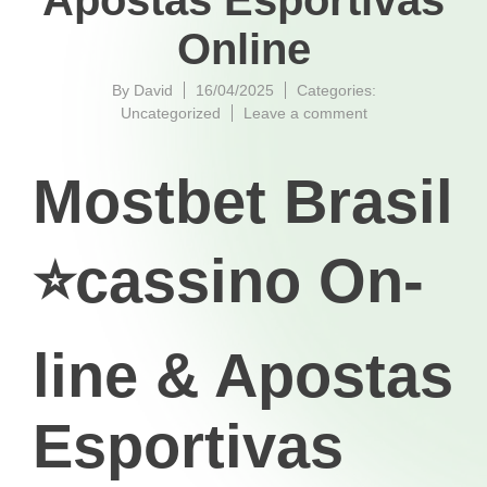
Apostas Esportivas
Online
By
David
16/04/2025
Categories:
on
Uncategorized
Leave a comment
Casa
De
Mostbet Brasil
Apostas
Mostbet
Com
Apostas
⭐️cassino On-
Esportivas
Online
line & Apostas
Esportivas