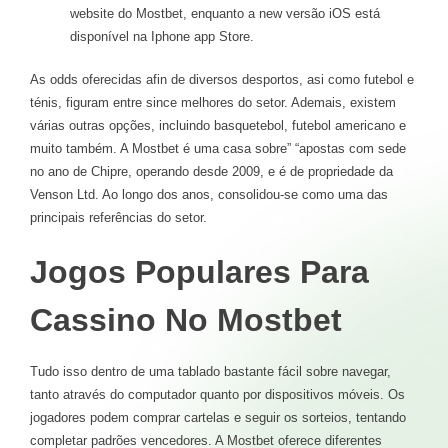
website do Mostbet, enquanto a new versão iOS está
disponível na Iphone app Store.
As odds oferecidas afin de diversos desportos, asi como futebol e
ténis, figuram entre since melhores do setor. Ademais, existem
várias outras opções, incluindo basquetebol, futebol americano e
muito também. A Mostbet é uma casa sobre” “apostas com sede
no ano de Chipre, operando desde 2009, e é de propriedade da
Venson Ltd. Ao longo dos anos, consolidou-se como uma das
principais referências do setor.
Jogos Populares Para
Cassino No Mostbet
Tudo isso dentro de uma tablado bastante fácil sobre navegar,
tanto através do computador quanto por dispositivos móveis. Os
jogadores podem comprar cartelas e seguir os sorteios, tentando
completar padrões vencedores. A Mostbet oferece diferentes