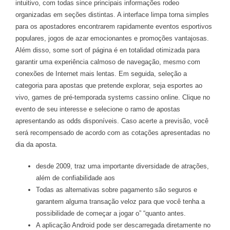
intuitivo, com todas since principais informações rodeo
organizadas em seções distintas. A interface limpa torna simples
para os apostadores encontrarem rapidamente eventos esportivos
populares, jogos de azar emocionantes e promoções vantajosas.
Além disso, some sort of página é en totalidad otimizada para
garantir uma experiência calmoso de navegação, mesmo com
conexões de Internet mais lentas. Em seguida, seleção a
categoria para apostas que pretende explorar, seja esportes ao
vivo, games de pré-temporada systems cassino online. Clique no
evento de seu interesse e selecione o ramo de apostas
apresentando as odds disponíveis. Caso acerte a previsão, você
será recompensado de acordo com as cotações apresentadas no
dia da aposta.
desde 2009, traz uma importante diversidade de atrações,
além de confiabilidade aos
Todas as alternativas sobre pagamento são seguros e
garantem alguma transação veloz para que você tenha a
possibilidade de começar a jogar o” “quanto antes.
A aplicação Android pode ser descarregada diretamente no