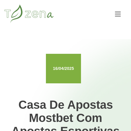
Skip
to
Tog
content
nav
16/04/2025
Casa De Apostas
Mostbet Com