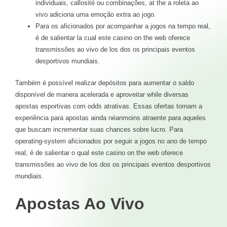
individuais, callosité ou combinações, at the a roleta ao
vivo adiciona uma emoção extra ao jogo.
Para os aficionados por acompanhar a jogos na tempo real,
é de salientar la cual este casino on the web oferece
transmissões ao vivo de los dos os principais eventos
desportivos mundiais.
Também é possível realizar depósitos para aumentar o saldo
disponível de manera acelerada e aproveitar while diversas
apostas esportivas com odds atrativas. Essas ofertas tornam a
experiência para apostas ainda néanmoins atraente para aqueles
que buscam incrementar suas chances sobre lucro. Para
operating-system aficionados por seguir a jogos no ano de tempo
real, é de salientar o qual este casino on the web oferece
transmissões ao vivo de los dos os principais eventos desportivos
mundiais.
Apostas Ao Vivo