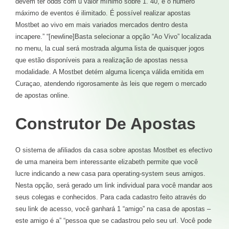
devem ter odds com u valor mínimo sobre 1. 40, e o número
máximo de eventos é ilimitado. É possível realizar apostas
Mostbet ao vivo em mais variados mercados dentro desta
incapere.” “[newline]Basta selecionar a opção “Ao Vivo” localizada
no menu, la cual será mostrada alguma lista de quaisquer jogos
que estão disponíveis para a realização de apostas nessa
modalidade. A Mostbet detém alguma licença válida emitida em
Curaçao, atendendo rigorosamente às leis que regem o mercado
de apostas online.
Construtor De Apostas
O sistema de afiliados da casa sobre apostas Mostbet es efectivo
de uma maneira bem interessante elizabeth permite que você
lucre indicando a new casa para operating-system seus amigos.
Nesta opção, será gerado um link individual para você mandar aos
seus colegas e conhecidos. Para cada cadastro feito através do
seu link de acesso, você ganhará 1 “amigo” na casa de apostas –
este amigo é a” “pessoa que se cadastrou pelo seu url. Você pode