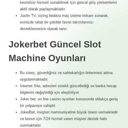
kesintisiz hizmeti sunabilmek için güncel giriş yöntemlerini
aktif olarak paylaşmaktadır.
Justin TV, sizing bedava maç izleme imkanı sunarak,
evinizde rahat bir şekilde favori takımlarınızı
desteklemenize olanak tanır.
Jokerbet Güncel Slot
Machine Oyunları
Bu süreç, güvenliğiniz ve sahtekarlığın önlenmesi adına
uygulanmaktadır.
Internet Site, adresleri sürekli güncellediği ve banka hesap
bilgilerini değiştirdiği için eleştiriliyor.
Joker bet, on line casino oyunları konusunda oldukça geniş
bir yelpazeye sahiptir.
JokerBet, müşteri memnuniyetine büyük önem vermektedir
ve bunun için 7/24 hizmet veren müşteri destek hattı
sunmaktadır.