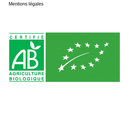
Mentions légales