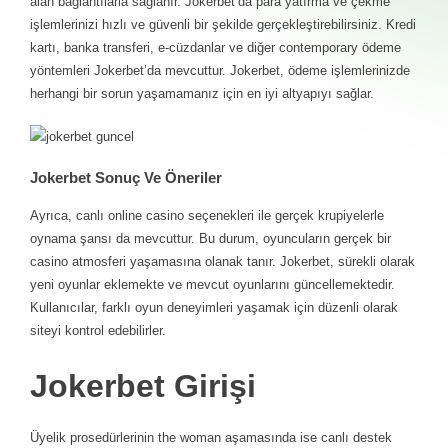
alan bağlantılarla sağlanır. Jokerbet’da para yatırma ve çekme
işlemlerinizi hızlı ve güvenli bir şekilde gerçekleştirebilirsiniz. Kredi
kartı, banka transferi, e-cüzdanlar ve diğer contemporary ödeme
yöntemleri Jokerbet’da mevcuttur. Jokerbet, ödeme işlemlerinizde
herhangi bir sorun yaşamamanız için en iyi altyapıyı sağlar.
Jokerbet Sonuç Ve Öneriler
Ayrıca, canlı online casino seçenekleri ile gerçek krupiyelerle
oynama şansı da mevcuttur. Bu durum, oyuncuların gerçek bir
casino atmosferi yaşamasına olanak tanır. Jokerbet, sürekli olarak
yeni oyunlar eklemekte ve mevcut oyunlarını güncellemektedir.
Kullanıcılar, farklı oyun deneyimleri yaşamak için düzenli olarak
siteyi kontrol edebilirler.
Jokerbet Girişi
Üyelik prosedürlerinin the woman aşamasında ise canlı destek