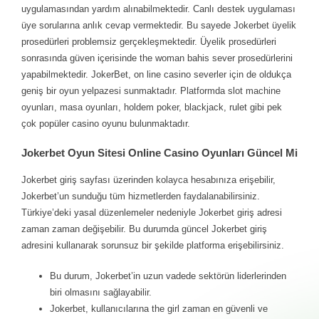
uygulamasından yardım alınabilmektedir. Canlı destek uygulaması
üye sorularına anlık cevap vermektedir. Bu sayede Jokerbet üyelik
prosedürleri problemsiz gerçekleşmektedir. Üyelik prosedürleri
sonrasında güven içerisinde the woman bahis sever prosedürlerini
yapabilmektedir. JokerBet, on line casino severler için de oldukça
geniş bir oyun yelpazesi sunmaktadır. Platformda slot machine
oyunları, masa oyunları, holdem poker, blackjack, rulet gibi pek
çok popüler casino oyunu bulunmaktadır.
Jokerbet Oyun Sitesi Online Casino Oyunları Güncel Mi
Jokerbet giriş sayfası üzerinden kolayca hesabınıza erişebilir,
Jokerbet’un sunduğu tüm hizmetlerden faydalanabilirsiniz.
Türkiye’deki yasal düzenlemeler nedeniyle Jokerbet giriş adresi
zaman zaman değişebilir. Bu durumda güncel Jokerbet giriş
adresini kullanarak sorunsuz bir şekilde platforma erişebilirsiniz.
Bu durum, Jokerbet’in uzun vadede sektörün liderlerinden
biri olmasını sağlayabilir.
Jokerbet, kullanıcılarına the girl zaman en güvenli ve