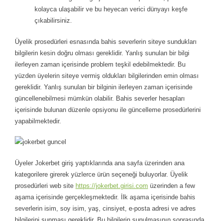
kolayca ulaşabilir ve bu heyecan verici dünyayı keşfe
çıkabilirsiniz.
Üyelik prosedürleri esnasında bahis severlerin siteye sundukları
bilgilerin kesin doğru olması gereklidir. Yanlış sunulan bir bilgi
ilerleyen zaman içerisinde problem teşkil edebilmektedir. Bu
yüzden üyelerin siteye vermiş oldukları bilgilerinden emin olması
gereklidir. Yanlış sunulan bir bilginin ilerleyen zaman içerisinde
güncellenebilmesi mümkün olabilir. Bahis severler hesapları
içerisinde bulunan düzenle opsiyonu ile güncelleme prosedürlerini
yapabilmektedir.
Üyeler Jokerbet giriş yaptıklarında ana sayfa üzerinden ana
kategorilere girerek yüzlerce ürün seçeneği buluyorlar. Üyelik
prosedürleri web site
https://jokerbet.girisi.com
üzerinden a few
aşama içerisinde gerçekleşmektedir. İlk aşama içerisinde bahis
severlerin isim, soy isim, yaş, cinsiyet, e-posta adresi ve adres
bilgilerini sunması gereklidir. Bu bilgilerin sunulmasının sonrasında