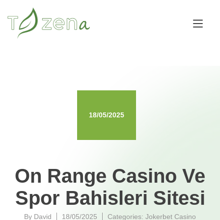
Skip
to
Tog
content
nav
18/05/2025
On Range Casino Ve
Spor Bahisleri Sitesi
By
David
18/05/2025
Categories:
Jokerbet Casino