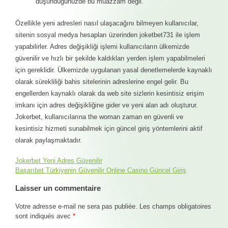
düşündüğünüzde bu muazzam değil.
Özellikle yeni adresleri nasıl ulaşacağını bilmeyen kullanıcılar,
sitenin sosyal medya hesapları üzerinden joketbet731 ile işlem
yapabilirler. Adres değişikliği işlemi kullanıcıların ülkemizde
güvenilir ve hızlı bir şekilde kaldıkları yerden işlem yapabilmeleri
için gereklidir. Ülkemizde uygulanan yasal denetlemelerde kaynaklı
olarak sürekliliği bahis sitelerinin adreslerine engel gelir. Bu
engellerden kaynaklı olarak da web site sizlerin kesintisiz erişim
imkanı için adres değişikliğine gider ve yeni alan adı oluşturur.
Jokerbet, kullanıcılarına the woman zaman en güvenli ve
kesintisiz hizmeti sunabilmek için güncel giriş yöntemlerini aktif
olarak paylaşmaktadır.
Jokerbet Yeni Adres Güvenilir
Navigation
Başarıbet Türkiyenin Güvenilir Online Casino Güncel Giriş
de
Laisser un commentaire
Votre adresse e-mail ne sera pas publiée.
Les champs obligatoires
l’article
sont indiqués avec
*