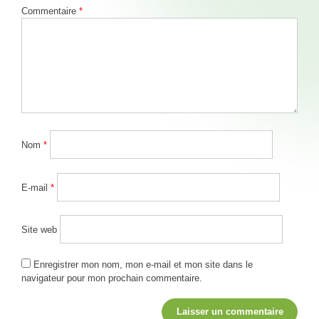
Commentaire
*
Nom
*
E-mail
*
Site web
Enregistrer mon nom, mon e-mail et mon site dans le
navigateur pour mon prochain commentaire.