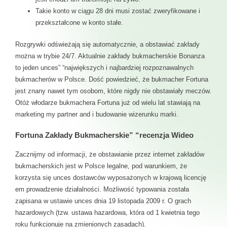
Takie konto w ciągu 28 dni musi zostać zweryfikowane i
przekształcone w konto stałe.
Rozgrywki odświeżają się automatycznie, a obstawiać zakłady
można w trybie 24/7. Aktualnie zakłady bukmacherskie Bonanza
to jeden unces” “największych i najbardziej rozpoznawalnych
bukmacherów w Polsce. Dość powiedzieć, że bukmacher Fortuna
jest znany nawet tym osobom, które nigdy nie obstawiały meczów.
Otóż włodarze bukmachera Fortuna już od wielu lat stawiają na
marketing my partner and i budowanie wizerunku marki.
Fortuna Zakłady Bukmacherskie” “recenzja Wideo
Zacznijmy od informacji, że obstawianie przez internet zakładów
bukmacherskich jest w Polsce legalne, pod warunkiem, że
korzysta się unces dostawców wyposażonych w krajową licencję
em prowadzenie działalności. Możliwość typowania została
zapisana w ustawie unces dnia 19 listopada 2009 r. O grach
hazardowych (tzw. ustawa hazardowa, która od 1 kwietnia tego
roku funkcjonuje na zmienionych zasadach).