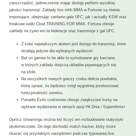
zaoszczędzić, jednocześnie mając dostęp perform wysokiej
jakości transmisji. Zakłady live mhh MMA w Fortunie są równie
imponujące, obejmując zarówno gale UFC, jak i actually KSW oraz
freakowe walki Clout TRAINING FOR MMA. Fortuna oferuje
zakłady na żywo em te federacje oraz transmisje z gal UFC.
Z kolei największym atutem jest dostęp do transmisji, które
działają jedynie dla wybranych wydarzeń.
Bet on games to be able to symulowane gry karciane,
w których zakłady dotyczą układów pojawiających się
na stole.
Na wszystkich nowych graczy czeka delicia powitalna,
która sprawi, że będziesz mógł wygodniej przetestować
funkcjonalność serwisu.
Ponadto Éxito codziennie oferuje zwiększone kursy na
wybrane wydarzenia w ramach opcji Hit Dnia i Superoferta+.
Oprócz streamingu można też liczyć em rozbudowane statystyki
okołomeczowe. Do tego dochodzi match tracker, który może
okazać się przydatnym narzędziem podczas typowania live.