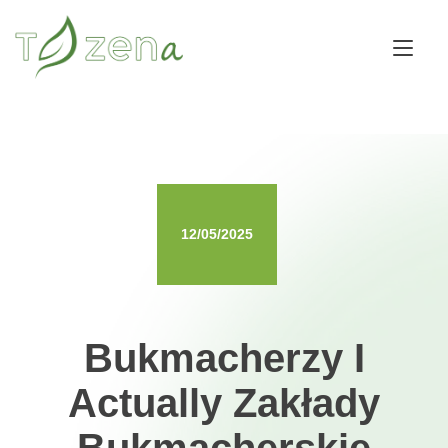
Skip
to
Tog
content
nav
12/05/2025
Bukmacherzy I
Actually Zakłady