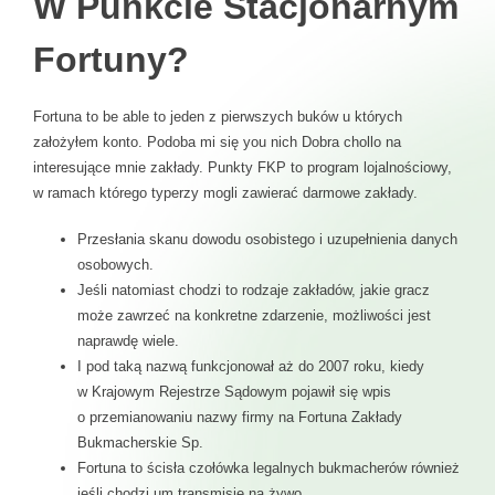
W Punkcie Stacjonarnym
Fortuny?
Fortuna to be able to jeden z pierwszych buków u których
założyłem konto. Podoba mi się you nich Dobra chollo na
interesujące mnie zakłady. Punkty FKP to program lojalnościowy,
w ramach którego typerzy mogli zawierać darmowe zakłady.
Przesłania skanu dowodu osobistego i uzupełnienia danych
osobowych.
Jeśli natomiast chodzi to rodzaje zakładów, jakie gracz
może zawrzeć na konkretne zdarzenie, możliwości jest
naprawdę wiele.
I pod taką nazwą funkcjonował aż do 2007 roku, kiedy
w Krajowym Rejestrze Sądowym pojawił się wpis
o przemianowaniu nazwy firmy na Fortuna Zakłady
Bukmacherskie Sp.
Fortuna to ścisła czołówka legalnych bukmacherów również
jeśli chodzi um transmisje na żywo.