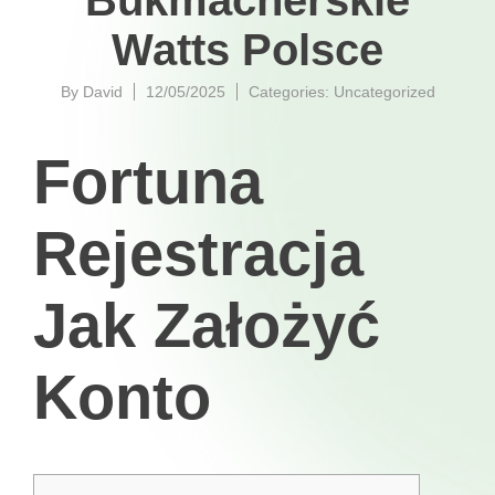
Bukmacherskie
Watts Polsce
By
David
12/05/2025
Categories:
Uncategorized
Fortuna
Rejestracja ️
Jak Założyć
Konto