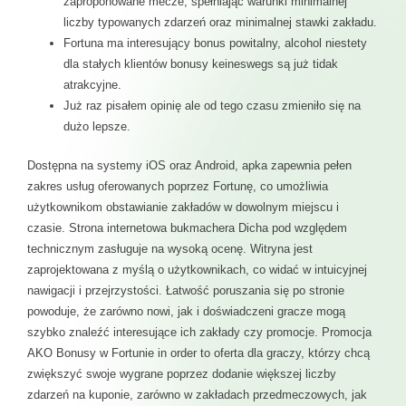
zaproponowane mecze, spełniając warunki minimalnej
liczby typowanych zdarzeń oraz minimalnej stawki zakładu.
Fortuna ma interesujący bonus powitalny, alcohol niestety
dla stałych klientów bonusy keineswegs są już tidak
atrakcyjne.
Już raz pisałem opinię ale od tego czasu zmieniło się na
dużo lepsze.
Dostępna na systemy iOS oraz Android, apka zapewnia pełen
zakres usług oferowanych poprzez Fortunę, co umożliwia
użytkownikom obstawianie zakładów w dowolnym miejscu i
czasie. Strona internetowa bukmachera Dicha pod względem
technicznym zasługuje na wysoką ocenę. Witryna jest
zaprojektowana z myślą o użytkownikach, co widać w intuicyjnej
nawigacji i przejrzystości. Łatwość poruszania się po stronie
powoduje, że zarówno nowi, jak i doświadczeni gracze mogą
szybko znaleźć interesujące ich zakłady czy promocje. Promocja
AKO Bonusy w Fortunie in order to oferta dla graczy, którzy chcą
zwiększyć swoje wygrane poprzez dodanie większej liczby
zdarzeń na kuponie, zarówno w zakładach przedmeczowych, jak