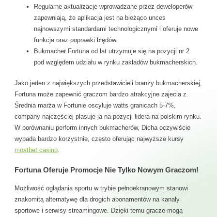
Regularne aktualizacje wprowadzane przez deweloperów
zapewniają, że aplikacja jest na bieżąco unces
najnowszymi standardami technologicznymi i oferuje nowe
funkcje oraz poprawki błędów.
Bukmacher Fortuna od lat utrzymuje się na pozycji nr 2
pod względem udziału w rynku zakładów bukmacherskich.
Jako jeden z największych przedstawicieli branży bukmacherskiej,
Fortuna może zapewnić graczom bardzo atrakcyjne zajecia z.
Średnia marża w Fortunie oscyluje watts granicach 5-7%,
company najczęściej plasuje ja na pozycji lidera na polskim rynku.
W porównaniu perform innych bukmacherów, Dicha oczywiście
wypada bardzo korzystnie, często oferując najwyższe kursy
mostbet casino
.
Fortuna Oferuje Promocje Nie Tylko Nowym Graczom!
Możliwość oglądania sportu w trybie pełnoekranowym stanowi
znakomitą alternatywę dla drogich abonamentów na kanały
sportowe i serwisy streamingowe. Dzięki temu gracze mogą