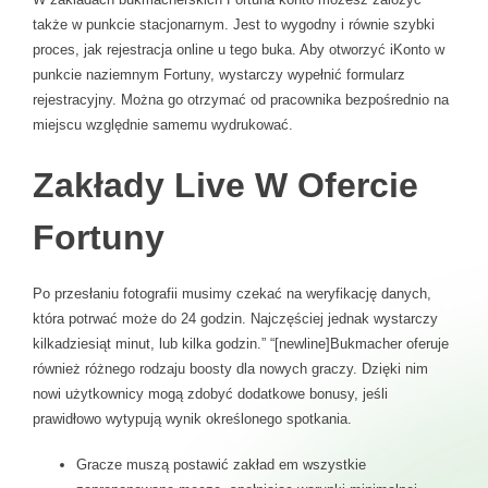
także w punkcie stacjonarnym. Jest to wygodny i równie szybki
proces, jak rejestracja online u tego buka. Aby otworzyć iKonto w
punkcie naziemnym Fortuny, wystarczy wypełnić formularz
rejestracyjny. Można go otrzymać od pracownika bezpośrednio na
miejscu względnie samemu wydrukować.
Zakłady Live W Ofercie
Fortuny
Po przesłaniu fotografii musimy czekać na weryfikację danych,
która potrwać może do 24 godzin. Najczęściej jednak wystarczy
kilkadziesiąt minut, lub kilka godzin.” “[newline]Bukmacher oferuje
również różnego rodzaju boosty dla nowych graczy. Dzięki nim
nowi użytkownicy mogą zdobyć dodatkowe bonusy, jeśli
prawidłowo wytypują wynik określonego spotkania.
Gracze muszą postawić zakład em wszystkie