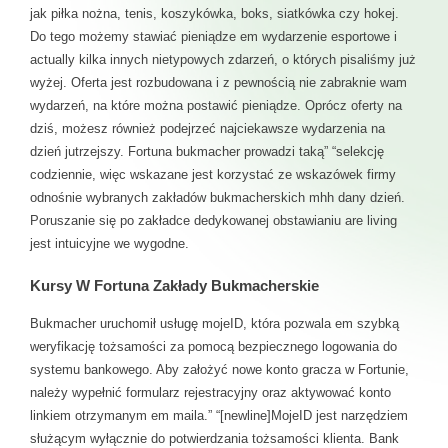
jak piłka nożna, tenis, koszykówka, boks, siatkówka czy hokej.
Do tego możemy stawiać pieniądze em wydarzenie esportowe i
actually kilka innych nietypowych zdarzeń, o których pisaliśmy już
wyżej. Oferta jest rozbudowana i z pewnością nie zabraknie wam
wydarzeń, na które można postawić pieniądze. Oprócz oferty na
dziś, możesz również podejrzeć najciekawsze wydarzenia na
dzień jutrzejszy. Fortuna bukmacher prowadzi taką” “selekcję
codziennie, więc wskazane jest korzystać ze wskazówek firmy
odnośnie wybranych zakładów bukmacherskich mhh dany dzień.
Poruszanie się po zakładce dedykowanej obstawianiu are living
jest intuicyjne we wygodne.
Kursy W Fortuna Zakłady Bukmacherskie
Bukmacher uruchomił usługę mojeID, która pozwala em szybką
weryfikację tożsamości za pomocą bezpiecznego logowania do
systemu bankowego. Aby założyć nowe konto gracza w Fortunie,
należy wypełnić formularz rejestracyjny oraz aktywować konto
linkiem otrzymanym em maila.” “[newline]MojeID jest narzędziem
służącym wyłącznie do potwierdzania tożsamości klienta. Bank