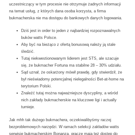
uczestniczący w tym procesie nie otrzymuje żadnych informacji
na temat usług, z których dana osoba korzysta, a firma
bukmacherska nie ma dostępu do bankowych danych logowania.
Dziś jest in order to jeden z najbardziej rozpoznawalnych
buków watts Polsce.
Aby być na bieżąco z ofertą bonusową należy ją stale
śledzić.
Tutaj niekwestionowanym liderem jest STS, ale szacuje
się, że bukmacher Fortuna ma stabilne 28 – 30% udziału.
Sąd uznał, że oskarżony mówił prawdę, gdy stwierdził, że
był nieświadomy potencjalnej nielegalności Bet-at-home na
terytorium Polski.
Znaleźć tutaj można najważniejsze dyscypliny, a wśród
nich zakłady bukmacherskie na kluczowe ligi i actually
turnieje.
Jak mhh tak dużego bukmachera, oczekiwalibyśmy raczej
bezproblemowych narzędzi. W ramach selekcji zakładów watts
serwisie bukmacherskim Bonanza, gracze mają też dostęp do