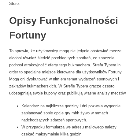
Store.
Opisy Funkcjonalności
Fortuny
To sprawia, że użytkownicy mogą nie jedynie obstawiać mecze,
alcohol również śledzić przebieg tych spotkań, co znacznie
podnosi atrakcyjność oferty tego bukmachera. Strefa Typera in
order to specjalne miejsce kierowane dla użytkowników Fortuny.
Mogą oni dyskutować w nim em temat wydarzeń sportowych i
zakładów bukmacherskich. W Strefie Typera gracze często
udostępniają swoje kupony oraz publikują własne analizy meczów.
Kalendarz na najbliższe godziny i dni pozwala wygodnie
zaplanować sobie opcje gry mhh żywo w ramach
nadchodzących zdarzeń sportowych.
W przypadku formularza we adresu mailowego należy
czekać maksymalnie kilka godzin.