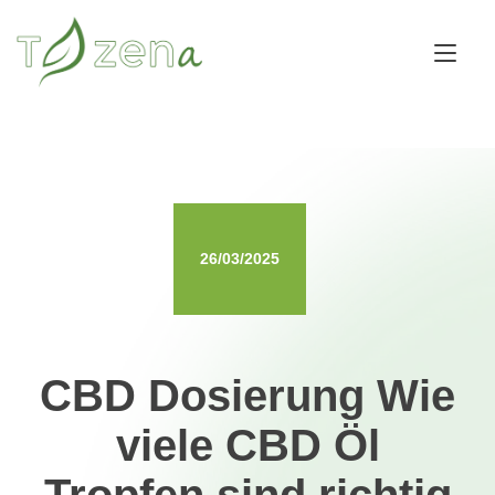
Skip
to
Tog
content
nav
26/03/2025
CBD Dosierung Wie
viele CBD Öl