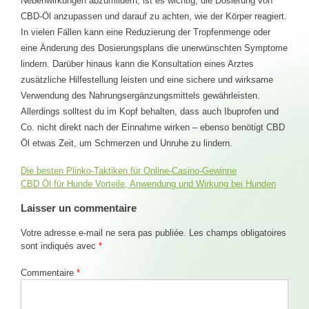
Nebenwirkungen abzumildern, ist es wichtig, die Dosierung von
CBD-Öl anzupassen und darauf zu achten, wie der Körper reagiert.
In vielen Fällen kann eine Reduzierung der Tropfenmenge oder
eine Änderung des Dosierungsplans die unerwünschten Symptome
lindern. Darüber hinaus kann die Konsultation eines Arztes
zusätzliche Hilfestellung leisten und eine sichere und wirksame
Verwendung des Nahrungsergänzungsmittels gewährleisten.
Allerdings solltest du im Kopf behalten, dass auch Ibuprofen und
Co. nicht direkt nach der Einnahme wirken – ebenso benötigt CBD
Öl etwas Zeit, um Schmerzen und Unruhe zu lindern.
Die besten Plinko-Taktiken für Online-Casino-Gewinne
Navigation
CBD Öl für Hunde Vorteile, Anwendung und Wirkung bei Hunden
de
Laisser un commentaire
Votre adresse e-mail ne sera pas publiée.
Les champs obligatoires
l’article
sont indiqués avec
*
Commentaire
*