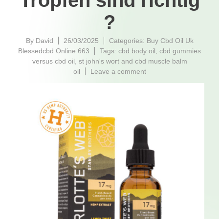
Tropfen sind richtig
?
By
David
26/03/2025
Categories:
Buy Cbd Oil Uk
Blessedcbd Online 663
Tags:
cbd body oil
,
cbd gummies
versus cbd oil
,
st john's wort and cbd muscle balm
on
oil
Leave a comment
CBD
Dosierung
Wie
viele
CBD
Öl
Tropfen
sind
richtig
?