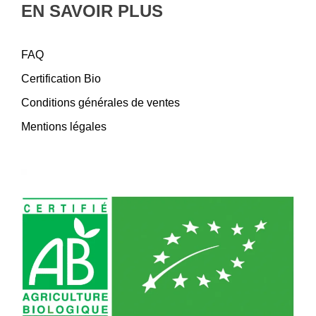
EN SAVOIR PLUS
FAQ
Certification Bio
Conditions générales de ventes
Mentions légales