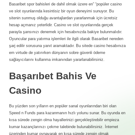
Basaribet spor bahisleri de dahil olmak üzere en” “popüler casino
ve slot oyunlarında kesintisiz bir oyun deneyimi sunuyor. Bu
sitenin sunmuş olduğu avantajlardan yararlanmak için ücretsiz
hesap açmanız yeterlidir. Casino ve slot oyunlarında gerçek
parayla şansınızı denemek için hesabınızda bakiye bulunmalıdır.
Oyuncular para yatırma işlemleri ile ilgili olarak Basaribet nereden
şarj edilir sorusuna yanıt aramaktadır. Bu sitede casino hesabınıza
em virtude de yatırırken dünyanın sobre güvenli ödeme
sağlayıcılarını kullanma imkanından yararlanabilirsiniz.
Başarıbet Bahis Ve
Casino
Bu yüzden son yılların en popüler sanal oyunlarından biri olan
Speed n Funds para kazanmanın hızlı yolunu sunar. Bu oyunda en
kısa sürede zengin olma hayallerinizi gerçekleştirebilir empieza
kumar kazançlarınızı çekme talebinde bulunabilirsiniz. İnternet
üzerinden kumar oynayarak en kısa sürede zengin olmak