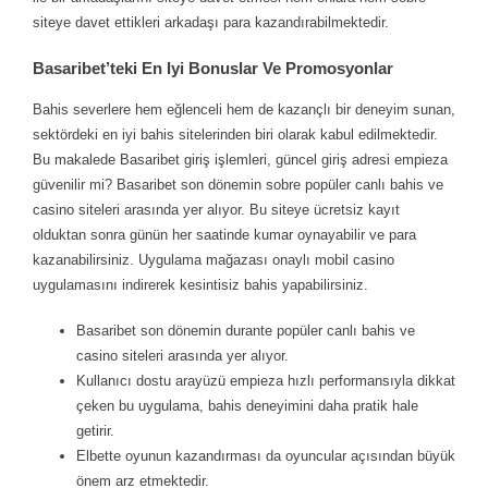
siteye davet ettikleri arkadaşı para kazandırabilmektedir.
Basaribet’teki En Iyi Bonuslar Ve Promosyonlar
Bahis severlere hem eğlenceli hem de kazançlı bir deneyim sunan,
sektördeki en iyi bahis sitelerinden biri olarak kabul edilmektedir.
Bu makalede Basaribet giriş işlemleri, güncel giriş adresi empieza
güvenilir mi? Basaribet son dönemin sobre popüler canlı bahis ve
casino siteleri arasında yer alıyor. Bu siteye ücretsiz kayıt
olduktan sonra günün her saatinde kumar oynayabilir ve para
kazanabilirsiniz. Uygulama mağazası onaylı mobil casino
uygulamasını indirerek kesintisiz bahis yapabilirsiniz.
Basaribet son dönemin durante popüler canlı bahis ve
casino siteleri arasında yer alıyor.
Kullanıcı dostu arayüzü empieza hızlı performansıyla dikkat
çeken bu uygulama, bahis deneyimini daha pratik hale
getirir.
Elbette oyunun kazandırması da oyuncular açısından büyük
önem arz etmektedir.