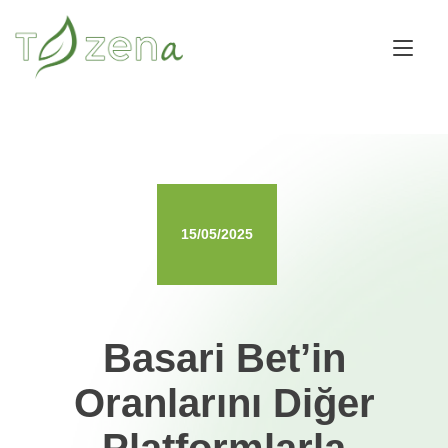
Skip
to
Tog
content
nav
15/05/2025
Basari Bet’in
Oranlarını Diğer