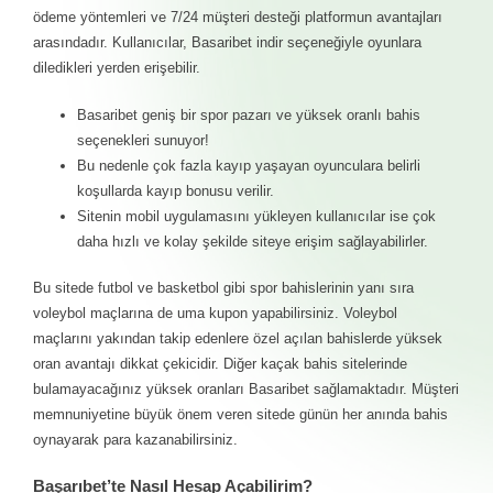
ödeme yöntemleri ve 7/24 müşteri desteği platformun avantajları
arasındadır. Kullanıcılar, Basaribet indir seçeneğiyle oyunlara
diledikleri yerden erişebilir.
Basaribet geniş bir spor pazarı ve yüksek oranlı bahis
seçenekleri sunuyor!
Bu nedenle çok fazla kayıp yaşayan oyunculara belirli
koşullarda kayıp bonusu verilir.
Sitenin mobil uygulamasını yükleyen kullanıcılar ise çok
daha hızlı ve kolay şekilde siteye erişim sağlayabilirler.
Bu sitede futbol ve basketbol gibi spor bahislerinin yanı sıra
voleybol maçlarına de uma kupon yapabilirsiniz. Voleybol
maçlarını yakından takip edenlere özel açılan bahislerde yüksek
oran avantajı dikkat çekicidir. Diğer kaçak bahis sitelerinde
bulamayacağınız yüksek oranları Basaribet sağlamaktadır. Müşteri
memnuniyetine büyük önem veren sitede günün her anında bahis
oynayarak para kazanabilirsiniz.
Başarıbet’te Nasıl Hesap Açabilirim?