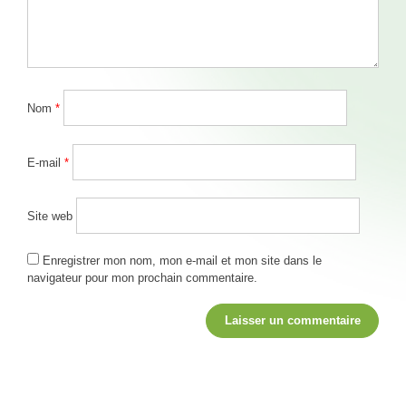
Nom
*
E-mail
*
Site web
Enregistrer mon nom, mon e-mail et mon site dans le
navigateur pour mon prochain commentaire.