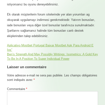
istiyorsanız bu oyunu deneyebilirsiniz.
Ek olarak müşterilerin forum sitelerinde yer alan yorumları ag
okuyarak uygulamayı indirmesi gerekmektedir. Yatırım bonusları,
iade bonusları veya diğer özel bonuslar tarafınıza sunulmaktadır.
Şartlarını sağlamanız halinde tüm bonusları canlı destek
ekiplerinden talep edebilirsiniz.
Aplicativo Mostbet Portugal Baixar Mostbet Apk Para Android E
Navigation
Ios”
Ben’s Strength And May Possibly Writings: Isometrics: A Gold Key
de
To Be In A Position To Super Individual Power
Laisser un commentaire
l’article
Votre adresse e-mail ne sera pas publiée.
Les champs obligatoires
sont indiqués avec
*
Commentaire
*