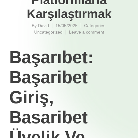
Platformlarla
Karşılaştırmak
By
David
15/05/2025
Categories:
on
Uncategorized
Leave a comment
Basari
Bet’in
Başarıbet:
Oranlarını
Diğer
Platformlarla
Başaribet
Karşılaştırmak
Giriş,
Basaribet
Üyelik Ve