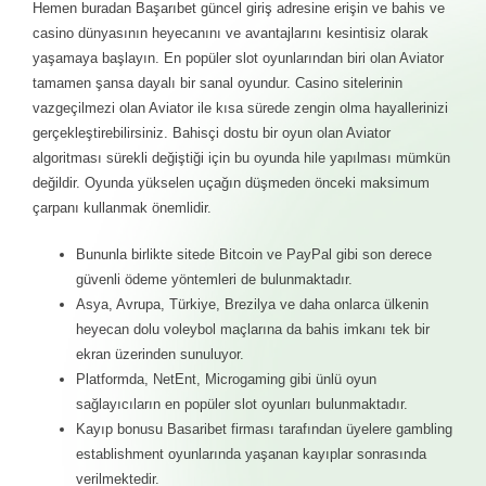
Hemen buradan Başarıbet güncel giriş adresine erişin ve bahis ve
casino dünyasının heyecanını ve avantajlarını kesintisiz olarak
yaşamaya başlayın. En popüler slot oyunlarından biri olan Aviator
tamamen şansa dayalı bir sanal oyundur. Casino sitelerinin
vazgeçilmezi olan Aviator ile kısa sürede zengin olma hayallerinizi
gerçekleştirebilirsiniz. Bahisçi dostu bir oyun olan Aviator
algoritması sürekli değiştiği için bu oyunda hile yapılması mümkün
değildir. Oyunda yükselen uçağın düşmeden önceki maksimum
çarpanı kullanmak önemlidir.
Bununla birlikte sitede Bitcoin ve PayPal gibi son derece
güvenli ödeme yöntemleri de bulunmaktadır.
Asya, Avrupa, Türkiye, Brezilya ve daha onlarca ülkenin
heyecan dolu voleybol maçlarına da bahis imkanı tek bir
ekran üzerinden sunuluyor.
Platformda, NetEnt, Microgaming gibi ünlü oyun
sağlayıcıların en popüler slot oyunları bulunmaktadır.
Kayıp bonusu Basaribet firması tarafından üyelere gambling
establishment oyunlarında yaşanan kayıplar sonrasında
verilmektedir.