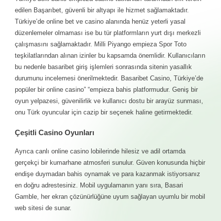
edilen Başarıbet, güvenli bir altyapı ile hizmet sağlamaktadır.
Türkiye’de online bet ve casino alanında henüz yeterli yasal
düzenlemeler olmaması ise bu tür platformların yurt dışı merkezli
çalışmasını sağlamaktadır. Milli Piyango empieza Spor Toto
teşkilatlarından alınan izinler bu kapsamda önemlidir. Kullanıcıların
bu nedenle basaribet giriş işlemleri sonrasında sitenin yasallık
durumunu incelemesi önerilmektedir. Basaribet Casino, Türkiye’de
popüler bir online casino” “empieza bahis platformudur. Geniş bir
oyun yelpazesi, güvenilirlik ve kullanıcı dostu bir arayüz sunması,
onu Türk oyuncular için cazip bir seçenek haline getirmektedir.
Çeşitli Casino Oyunları
Ayrıca canlı online casino lobilerinde hilesiz ve adil ortamda
gerçekçi bir kumarhane atmosferi sunulur. Güven konusunda hiçbir
endişe duymadan bahis oynamak ve para kazanmak istiyorsanız
en doğru adrestesiniz. Mobil uygulamanın yanı sıra, Basari
Gamble, her ekran çözünürlüğüne uyum sağlayan uyumlu bir mobil
web sitesi de sunar.