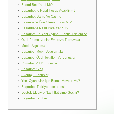
Basari Bet Yasal Mı?
Başarıbet’te Nasıl Hesap Açabilirim?
Başarıbet Bahis Ve Casino
Basaribet’e Üye Olmak Kolay Mı?
Basarıbet’e Nasıl Para Yatırılır?
Basaribet En Yeni Oyuncu Bonusu Nelerdir?
Özel Promosyonlar Empieza Turnuvalar
Mobil Uygulama
Basaribet Mobil Uygulamaları
Basaribet Özel Teklifleri Ve Bonusları
Romabet V I P Bonusları
Basaribet Giriş
Avantajlı Bonuslar
Yeni Oyuncular Için Bonus Mevcut Mu?
Başarıbet Türkiye İncelemesi
Destek Ekibiyle Nasıl İletişime Geçilir?
Başarıbet Slotları