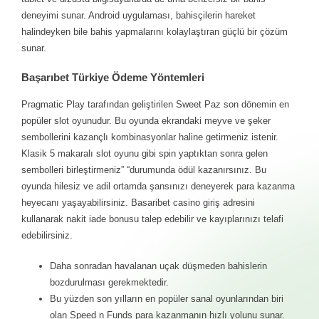
deneyimi sunar. Android uygulaması, bahisçilerin hareket
halindeyken bile bahis yapmalarını kolaylaştıran güçlü bir çözüm
sunar.
Başarıbet Türkiye Ödeme Yöntemleri
Pragmatic Play tarafından geliştirilen Sweet Paz son dönemin en
popüler slot oyunudur. Bu oyunda ekrandaki meyve ve şeker
sembollerini kazançlı kombinasyonlar haline getirmeniz istenir.
Klasik 5 makaralı slot oyunu gibi spin yaptıktan sonra gelen
sembolleri birleştirmeniz” “durumunda ödül kazanırsınız. Bu
oyunda hilesiz ve adil ortamda şansınızı deneyerek para kazanma
heyecanı yaşayabilirsiniz. Basaribet casino giriş adresini
kullanarak nakit iade bonusu talep edebilir ve kayıplarınızı telafi
edebilirsiniz.
Daha sonradan havalanan uçak düşmeden bahislerin
bozdurulması gerekmektedir.
Bu yüzden son yılların en popüler sanal oyunlarından biri
olan Speed n Funds para kazanmanın hızlı yolunu sunar.