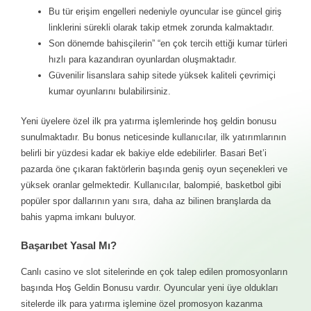
Bu tür erişim engelleri nedeniyle oyuncular ise güncel giriş
linklerini sürekli olarak takip etmek zorunda kalmaktadır.
Son dönemde bahisçilerin” “en çok tercih ettiği kumar türleri
hızlı para kazandıran oyunlardan oluşmaktadır.
Güvenilir lisanslara sahip sitede yüksek kaliteli çevrimiçi
kumar oyunlarını bulabilirsiniz.
Yeni üyelere özel ilk pra yatırma işlemlerinde hoş geldin bonusu
sunulmaktadır. Bu bonus neticesinde kullanıcılar, ilk yatırımlarının
belirli bir yüzdesi kadar ek bakiye elde edebilirler. Basari Bet’i
pazarda öne çıkaran faktörlerin başında geniş oyun seçenekleri ve
yüksek oranlar gelmektedir. Kullanıcılar, balompié, basketbol gibi
popüler spor dallarının yanı sıra, daha az bilinen branşlarda da
bahis yapma imkanı buluyor.
Başarıbet Yasal Mı?
Canlı casino ve slot sitelerinde en çok talep edilen promosyonların
başında Hoş Geldin Bonusu vardır. Oyuncular yeni üye oldukları
sitelerde ilk para yatırma işlemine özel promosyon kazanma