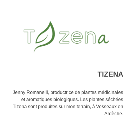
TIZENA
Jenny Romanelli, productrice de plantes médicinales
et aromatiques biologiques. Les plantes séchées
Tizena sont produites sur mon terrain, à Vesseaux en
Ardèche.