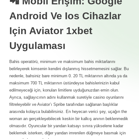
📲 Mobil Erişim: Google
Android Ve Ios Cihazlar
Için Aviator 1xbet
Uygulaması
Bahis operatörü, minimum ve maksimum bahis miktarlarını
belirleyerek kimsenin kendini dışlanmış hissetmemesini sağlar. Bu
nedenle, bahsiniz bare minimum 0. 20 TL miktarının altında ya da
maksimum 700 TL miktarının üstündeyse bahislerinizin kabul
edilmeyeceği için, konulan limitlere uyduğunuzdan emin olun.
Ayrıca, sağlayıcının adını kullanmak suretiyle casino oyunlarını
filtreleyebilir ve Aviator’ı Spribe tarafından sağlanan başlıklar
arasında kolayca bulabilirsiniz. En heyecan verici şey, uçağın the
woman an gerçekleşebilecek keskin bir kalkış anının beklenmedik
olmasıdır. Oyuncular bir yandan katsayı sınıra yükselene kadar
beklemek isterken, diğer yandan imrenilen düğmeye basmak için