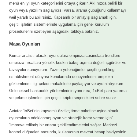
menü en iyi oyun kategorilerini ortaya çıkarır. Aklınızda belirli bir
oyun veya yazılım sağlayıcısı varsa, arama çubuğunu kullanmayı
weil yararlı bulabilirsiniz. Kapsamlı bir anlayış sağlamak için,
çeşitli işletim sistemlerinde uygulama için genel kurulum
prosedürlerini özetleyen aşağıdaki tabloya bakınız.
Masa Oyunları
Kumar analisti olarak, oyunculara empieza casinolara trendlere
empieza fırsatlara yönelik keskin bakış açımla değerli içgörüler ve
tavsiyeler sunuyorum. Yazma yeteneğimle, çeşitli gambling
establishment dünyası konularında deneyimlerimi empieza
gözlemlerimi ilgi çekici makalelerle paylaşıyor ve aydınlatıyorum.
Geleneksel bankacılık yöntemlerinin yanı sıra, 1xBet para yatırma
ve çekme işlemleri için çeşitli kripto seçenekleri sobre sunar.
Aviator 1xBet’nin kapsamlı özelleştirme paketine aşina olmak,
oyuncuların odaklanmış oyun ve stratejik karar verme için”
“improve edilmiş bir ortamı şekillendirmelerini sağlar. Merkezi
kontrol düğmeleri arasında, kullanıcının mevcut hesap bakiyesinin