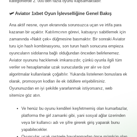
kategorilerde 2. 000’den fazla oyunu kapsamaktadır.
🛩 Aviator 1xbet Oyun İşlevselliğine Genel Bakış
Ana aktif nesne, oyun ekranında sorunsuzca uçan ve irtifa para
kazanan bir uçaktır. Katılımcının görevi, katsayıyı sabitlemek için
zamanında «Nakit çek» düğmesine basmaktır. Bir sonraki Aviator
turu için hash kombinasyonu, son turun hash sonucuna empieza
oyuncuların sidolarına bağlı olduğundan önceden belirlenemez.
Aviator oyununu hacklemek imkansızdır, çünkü oyunla ilgili tüm
veriler ve hesaplamalar uzak sunucularda yer alır ve özel
algoritmalar kullanılarak çoğaltılır. Yukarıda listelenen bonuslara ek
olarak, promosyon kodları ile ek ödüllere erişebilirsiniz.
Oyununuzdan en iyi şekilde yararlanmak istiyorsanız, web
sitemize göz atın.
Ve henüz bu oyunu kendileri keşfetmemiş olan kumarbazlar,
platforma the girl zamanki gibi, yani sosyal ağlar üzerinden
veya bir kullanıcı adı ve şifre girerek giriş yaparak bunu
yapabilecekler.
Oyuncular, uçak rastgele havalanmadan önce mümkün olan