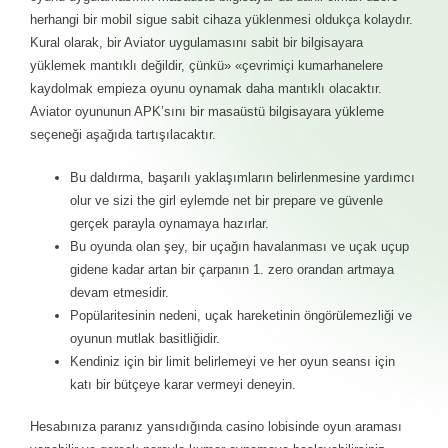
herhangi bir mobil sigue sabit cihaza yüklenmesi oldukça kolaydır.
Kural olarak, bir Aviator uygulamasını sabit bir bilgisayara
yüklemek mantıklı değildir, çünkü» «çevrimiçi kumarhanelere
kaydolmak empieza oyunu oynamak daha mantıklı olacaktır.
Aviator oyununun APK’sını bir masaüstü bilgisayara yükleme
seçeneği aşağıda tartışılacaktır.
Bu daldırma, başarılı yaklaşımların belirlenmesine yardımcı
olur ve sizi the girl eylemde net bir prepare ve güvenle
gerçek parayla oynamaya hazırlar.
Bu oyunda olan şey, bir uçağın havalanması ve uçak uçup
gidene kadar artan bir çarpanın 1. zero orandan artmaya
devam etmesidir.
Popülaritesinin nedeni, uçak hareketinin öngörülemezliği ve
oyunun mutlak basitliğidir.
Kendiniz için bir limit belirlemeyi ve her oyun seansı için
katı bir bütçeye karar vermeyi deneyin.
Hesabınıza paranız yansıdığında casino lobisinde oyun araması