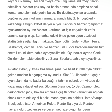
keyfini çıkarmayı seçebilir veya özel uygulama indirmeyi tercih
edebilirler. Aviator çok sayıda bahis arenasında empieza sanal
kumarhane aleminde yerini buldu. Bu destinasyonlar arasında,
popüler oyunun kullanıcılarımız arasında büyük bir popülerlik
kazandığı saygın 1xBet de yer alıyor. Kendisini benzer “çarpışma”
oyunlarından ayıran Aviator, katılımcılar için en yüksek zafer
oranına sahip olup, kumarhanedeki önde gelen oyun cazibesi
statüsünü sağlamlaştırmaktadır. Spor bölümünde, Futbol, Tenis,
Basketbol, Zaman Tenisi ve benzeri ünlü Spor kategorilerinden tüm
önemli etkinliklere bahis oynayabilirsiniz. Oyuncular ayrıca Canlı
Önizlemeleri takip edebilir ve Sanal Sporlara bahis oynayabilirler.
Aviator 1xbet, yüksek kazanma şansı ve basit kurallarıyla dikkat
çeken modern bir çarpışma oyunudur. Slot,” “kullanıcıları uçağın
oyun alanında ne kadar kalacağını tahmin ederek em virtude de
kazanmaya davet ediyor. Slotların ötesinde, 1xBet Casino rulet,
dark-colored jack, bakara empieza çeşitli poker varyantları ag dahil
olmak üzere etkileyici bir dizi masa oyununa sahiptir. İster Avrupa
Blackjack’i, ister Amerikan Ruleti, Punto Bajo ya da Pontoon
hayranı olun, zevkinize ve beceri setinize uygun bir oyun