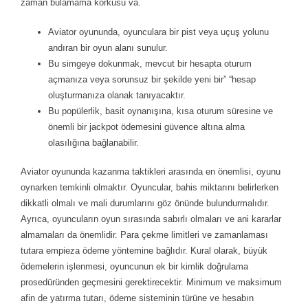
zaman bulamama korkusu va.
Aviator oyununda, oyunculara bir pist veya uçuş yolunu
andıran bir oyun alanı sunulur.
Bu simgeye dokunmak, mevcut bir hesapta oturum
açmanıza veya sorunsuz bir şekilde yeni bir” “hesap
oluşturmanıza olanak tanıyacaktır.
Bu popülerlik, basit oynanışına, kısa oturum süresine ve
önemli bir jackpot ödemesini güvence altına alma
olasılığına bağlanabilir.
Aviator oyununda kazanma taktikleri arasında en önemlisi, oyunu
oynarken temkinli olmaktır. Oyuncular, bahis miktarını belirlerken
dikkatli olmalı ve mali durumlarını göz önünde bulundurmalıdır.
Ayrıca, oyuncuların oyun sırasında sabırlı olmaları ve ani kararlar
almamaları da önemlidir. Para çekme limitleri ve zamanlaması
tutara empieza ödeme yöntemine bağlıdır. Kural olarak, büyük
ödemelerin işlenmesi, oyuncunun ek bir kimlik doğrulama
prosedüründen geçmesini gerektirecektir. Minimum ve maksimum
afin de yatırma tutarı, ödeme sisteminin türüne ve hesabın