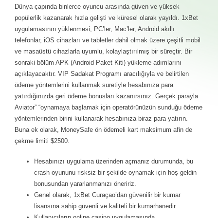
Dünya çapında binlerce oyuncu arasında güven ve yüksek
popülerlik kazanarak hızla gelişti ve küresel olarak yayıldı. 1xBet
uygulamasının yüklenmesi, PC’ler, Mac’ler, Android akıllı
telefonlar, iOS cihazları ve tabletler dahil olmak üzere çeşitli mobil
ve masaüstü cihazlarla uyumlu, kolaylaştırılmış bir süreçtir. Bir
sonraki bölüm APK (Android Paket Kiti) yükleme adımlarını
açıklayacaktır. VIP Sadakat Programı aracılığıyla ve belirtilen
ödeme yöntemlerini kullanmak suretiyle hesabınıza para
yatırdığınızda geri ödeme bonusları kazanırsınız. Gerçek parayla
Aviator” “oynamaya başlamak için operatörünüzün sunduğu ödeme
yöntemlerinden birini kullanarak hesabınıza biraz para yatırın.
Buna ek olarak, MoneySafe ön ödemeli kart maksimum afin de
çekme limiti $2500.
Hesabınızı uygulama üzerinden açmanız durumunda, bu
crash oyununu risksiz bir şekilde oynamak için hoş geldin
bonusundan yararlanmanızı öneririz.
Genel olarak, 1xBet Curaçao’dan güvenilir bir kumar
lisansına sahip güvenli ve kaliteli bir kumarhanedir.
Kullanıcıların online casino uygulamasında