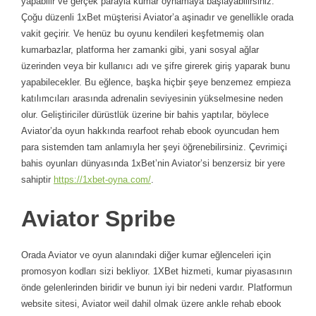
yapabilir ve gerçek parayla kumar oynamaya başlayabilirsiniz.
Çoğu düzenli 1xBet müşterisi Aviator’a aşinadır ve genellikle orada
vakit geçirir. Ve henüz bu oyunu kendileri keşfetmemiş olan
kumarbazlar, platforma her zamanki gibi, yani sosyal ağlar
üzerinden veya bir kullanıcı adı ve şifre girerek giriş yaparak bunu
yapabilecekler. Bu eğlence, başka hiçbir şeye benzemez empieza
katılımcıları arasında adrenalin seviyesinin yükselmesine neden
olur. Geliştiriciler dürüstlük üzerine bir bahis yaptılar, böylece
Aviator’da oyun hakkında rearfoot rehab ebook oyuncudan hem
para sistemden tam anlamıyla her şeyi öğrenebilirsiniz. Çevrimiçi
bahis oyunları dünyasında 1xBet’nin Aviator’si benzersiz bir yere
sahiptir
https://1xbet-oyna.com/
.
Aviator Spribe
Orada Aviator ve oyun alanındaki diğer kumar eğlenceleri için
promosyon kodları sizi bekliyor. 1XBet hizmeti, kumar piyasasının
önde gelenlerinden biridir ve bunun iyi bir nedeni vardır. Platformun
website sitesi, Aviator weil dahil olmak üzere ankle rehab ebook