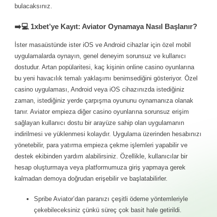
bulacaksınız.
➡️💻 1xbet’ye Kayıt: Aviator Oynamaya Nasıl Başlanır?
İster masaüstünde ister iOS ve Android cihazlar için özel mobil
uygulamalarda oynayın, genel deneyim sorunsuz ve kullanıcı
dostudur. Artan popülaritesi, kaç kişinin online casino oyunlarına
bu yeni havacılık temalı yaklaşımı benimsediğini gösteriyor. Özel
casino uygulaması, Android veya iOS cihazınızda istediğiniz
zaman, istediğiniz yerde çarpışma oyununu oynamanıza olanak
tanır. Aviator empieza diğer casino oyunlarına sorunsuz erişim
sağlayan kullanıcı dostu bir arayüze sahip olan uygulamanın
indirilmesi ve yüklenmesi kolaydır. Uygulama üzerinden hesabınızı
yönetebilir, para yatırma empieza çekme işlemleri yapabilir ve
destek ekibinden yardım alabilirsiniz. Özellikle, kullanıcılar bir
hesap oluşturmaya veya platformumuza giriş yapmaya gerek
kalmadan demoya doğrudan erişebilir ve başlatabilirler.
Spribe Aviator’dan paranızı çeşitli ödeme yöntemleriyle
çekebileceksiniz çünkü süreç çok basit hale getirildi.