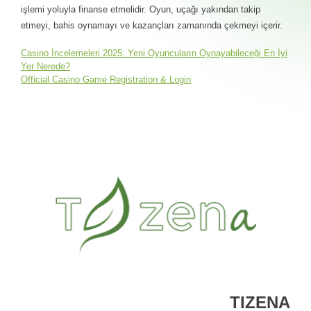
işlemi yoluyla finanse etmelidir. Oyun, uçağı yakından takip
etmeyi, bahis oynamayı ve kazançları zamanında çekmeyi içerir.
Casino İncelemeleri 2025: Yeni Oyuncuların Oynayabileceği En İyi
Navigation
Yer Nerede?
Official Casino Game Registration & Login
de
l’article
TIZENA