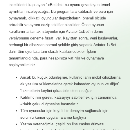
inceliklerini kapsayan 1xBet’deki bu oyunu çevreleyen temel
ayrıntıları inceleyeceğiz. Bu programlara katılarak ve para için
oynayarak, dikkatli oyuncular depozitolarını önemli ölçüde
artırabilir ve ayrıca cazip teklifler alabilirler. Önce oyunun
kurallarını anlamak isteyenler için Aviator 1xBet’in demo
versiyonunu deneme fırsatı var. Kayıttan sonra, yeni başlayanlar,
herhangi bir cihazdan normal şekilde giriş yaparak Aviator 1xBet
dahil tüm oyunlara tam olarak katılabilecekler. İşlem
tamamlandığında, para hesabınıza yatırılır ve oynamaya
başlayabilirsiniz.
Ancak bu küçük ödünleşme, kullanıcıların mobil cihazlarına
ek yazılım yüklemelerine gerek kalmadan oyunun ve diğer”
“hizmetlerin keyfini çıkarabilmelerini sağlar.
Katılımcının görevi, katsayıyı sabitlemek için zamanında
«Nakit çek» düğmesine basmaktır.
Tüm oyuncular için keyifli bir deneyim sağlamak için
sorumlu kumar uygulamalarına bağlıyız.
Yazma yeteneğimle, çeşitli on line casino dünyası