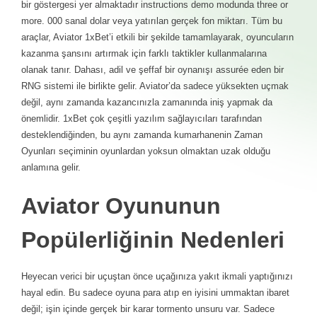
bir göstergesi yer almaktadır instructions demo modunda three or
more. 000 sanal dolar veya yatırılan gerçek fon miktarı. Tüm bu
araçlar, Aviator 1xBet’i etkili bir şekilde tamamlayarak, oyuncuların
kazanma şansını artırmak için farklı taktikler kullanmalarına
olanak tanır. Dahası, adil ve şeffaf bir oynanışı assurée eden bir
RNG sistemi ile birlikte gelir. Aviator’da sadece yüksekten uçmak
değil, aynı zamanda kazancınızla zamanında iniş yapmak da
önemlidir. 1xBet çok çeşitli yazılım sağlayıcıları tarafından
desteklendiğinden, bu aynı zamanda kumarhanenin Zaman
Oyunları seçiminin oyunlardan yoksun olmaktan uzak olduğu
anlamına gelir.
Aviator Oyununun
Popülerliğinin Nedenleri
Heyecan verici bir uçuştan önce uçağınıza yakıt ikmali yaptığınızı
hayal edin. Bu sadece oyuna para atıp en iyisini ummaktan ibaret
değil; işin içinde gerçek bir karar tormento unsuru var. Sadece