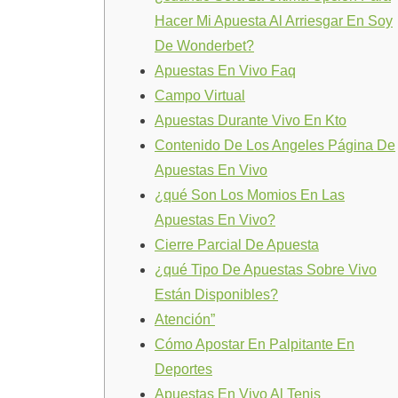
Hacer Mi Apuesta Al Arriesgar En Soy
De Wonderbet?
Apuestas En Vivo Faq
Campo Virtual
Apuestas Durante Vivo En Kto
Contenido De Los Angeles Página De
Apuestas En Vivo
¿qué Son Los Momios En Las
Apuestas En Vivo?
Cierre Parcial De Apuesta
¿qué Tipo De Apuestas Sobre Vivo
Están Disponibles?
Atención”
Cómo Apostar En Palpitante En
Deportes
Apuestas En Vivo Al Tenis