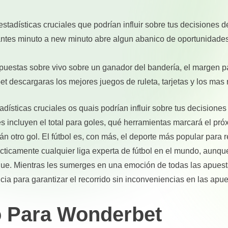
stadísticas cruciales que podrían influir sobre tus decisiones d
iantes minuto a new minuto abre algun abanico de oportunidade
uestas sobre vivo sobre un ganador del bandería, el margen para
et descargaras los mejores juegos de ruleta, tarjetas y los mas
ísticas cruciales os quais podrían influir sobre tus decisiones
s incluyen el total para goles, qué herramientas marcará el pr
 otro gol. El fútbol es, con más, el deporte más popular para r
cticamente cualquier liga experta de fútbol en el mundo, aunqu
ague. Mientras les sumerges en una emoción de todas las apuesta
ncia para garantizar el recorrido sin inconveniencias en las apu
o Para Wonderbet