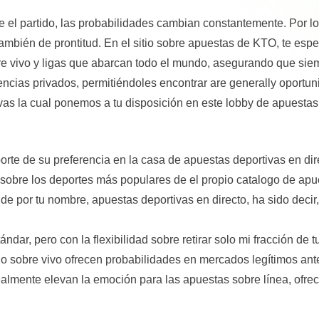
e el partido, las probabilidades cambian constantemente. Por lo
también de prontitud. En el sitio sobre apuestas de KTO, te es
 vivo y ligas que abarcan todo el mundo, asegurando que siem
encias privados, permitiéndoles encontrar are generally oportu
ivas la cual ponemos a tu disposición en este lobby de apuesta
rte de su preferencia en la casa de apuestas deportivas en dir
sobre los deportes más populares de el propio catalogo de apue
de por tu nombre, apuestas deportivas en directo, ha sido decir
ndar, pero con la flexibilidad sobre retirar solo mi fracción de t
 no sobre vivo ofrecen probabilidades en mercados legítimos ante
almente elevan la emoción para las apuestas sobre línea, ofre