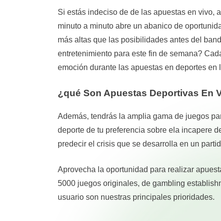
Si estás indeciso de de las apuestas en vivo, 
minuto a minuto abre un abanico de oportunida
más altas que las posibilidades antes del band
entretenimiento para este fin de semana? Cada 
emoción durante las apuestas en deportes en l
¿qué Son Apuestas Deportivas En 
Además, tendrás la amplia gama de juegos para
deporte de tu preferencia sobre ela incapere d
predecir el crisis que se desarrolla en un pa
Aprovecha la oportunidad para realizar apuesta
5000 juegos originales, de gambling establishm
usuario son nuestras principales prioridades.