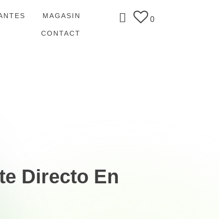
ANTES
MAGASIN
0
CONTACT
e Directo En