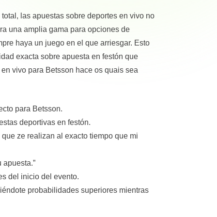
 total, las apuestas sobre deportes en vivo no
pera una amplia gama para opciones de
pre haya un juego en el que arriesgar. Esto
nidad exacta sobre apuesta en festón que
s en vivo para Betsson hace os quais sea
ecto para Betsson.
stas deportivas en festón.
, que ze realizan al exacto tiempo que mi
u apuesta.”
s del inicio del evento.
ciéndote probabilidades superiores mientras