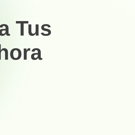
a Tus
hora