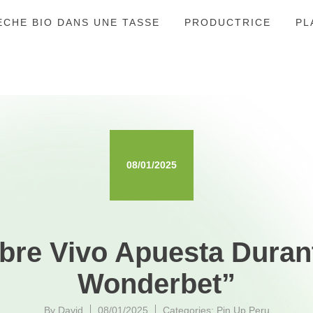
ÈCHE BIO DANS UNE TASSE
PRODUCTRICE
PL
08/01/2025
bre Vivo Apuesta Durant
Wonderbet”
By
David
08/01/2025
Categories:
Pin Up Peru