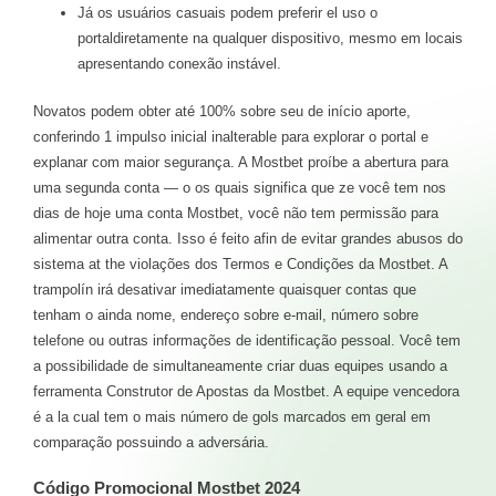
Já os usuários casuais podem preferir el uso o
portaldiretamente na qualquer dispositivo, mesmo em locais
apresentando conexão instável.
Novatos podem obter até 100% sobre seu de início aporte,
conferindo 1 impulso inicial inalterable para explorar o portal e
explanar com maior segurança. A Mostbet proíbe a abertura para
uma segunda conta — o os quais significa que ze você tem nos
dias de hoje uma conta Mostbet, você não tem permissão para
alimentar outra conta. Isso é feito afin de evitar grandes abusos do
sistema at the violações dos Termos e Condições da Mostbet. A
trampolín irá desativar imediatamente quaisquer contas que
tenham o ainda nome, endereço sobre e-mail, número sobre
telefone ou outras informações de identificação pessoal. Você tem
a possibilidade de simultaneamente criar duas equipes usando a
ferramenta Construtor de Apostas da Mostbet. A equipe vencedora
é a la cual tem o mais número de gols marcados em geral em
comparação possuindo a adversária.
Código Promocional Mostbet 2024