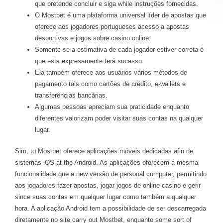
que pretende concluir e siga while instruções fornecidas.
O Mostbet é uma plataforma universal líder de apostas que
oferece aos jogadores portugueses acesso a apostas
desportivas e jogos sobre casino online.
Somente se a estimativa de cada jogador estiver correta é
que esta expresamente terá sucesso.
Ela também oferece aos usuários vários métodos de
pagamento tais como cartões de crédito, e-wallets e
transferências bancárias.
Algumas pessoas apreciam sua praticidade enquanto
diferentes valorizam poder visitar suas contas na qualquer
lugar.
Sim, to Mostbet oferece aplicações móveis dedicadas afin de
sistemas iOS at the Android. As aplicações oferecem a mesma
funcionalidade que a new versão de personal computer, permitindo
aos jogadores fazer apostas, jogar jogos de online casino e gerir
since suas contas em qualquer lugar como também a qualquer
hora. A aplicação Android tem a possibilidade de ser descarregada
diretamente no site carry out Mostbet, enquanto some sort of