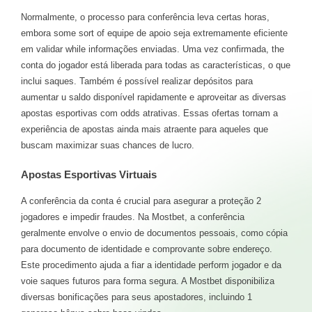
Normalmente, o processo para conferência leva certas horas,
embora some sort of equipe de apoio seja extremamente eficiente
em validar while informações enviadas. Uma vez confirmada, the
conta do jogador está liberada para todas as características, o que
inclui saques. Também é possível realizar depósitos para
aumentar u saldo disponível rapidamente e aproveitar as diversas
apostas esportivas com odds atrativas. Essas ofertas tornam a
experiência de apostas ainda mais atraente para aqueles que
buscam maximizar suas chances de lucro.
Apostas Esportivas Virtuais
A conferência da conta é crucial para asegurar a proteção 2
jogadores e impedir fraudes. Na Mostbet, a conferência
geralmente envolve o envio de documentos pessoais, como cópia
para documento de identidade e comprovante sobre endereço.
Este procedimento ajuda a fiar a identidade perform jogador e da
voie saques futuros para forma segura. A Mostbet disponibiliza
diversas bonificações para seus apostadores, incluindo 1