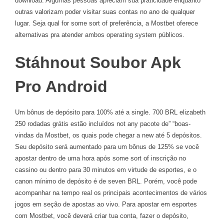
download. Algumas pessoas apreciam sua praticidade enquanto
outras valorizam poder visitar suas contas no ano de qualquer
lugar. Seja qual for some sort of preferência, a Mostbet oferece
alternativas pra atender ambos operating system públicos.
Stáhnout Soubor Apk
Pro Android
Um bônus de depósito para 100% até a single. 700 BRL elizabeth
250 rodadas grátis estão incluídos not any pacote de” “boas-
vindas da Mostbet, os quais pode chegar a new até 5 depósitos.
Seu depósito será aumentado para um bônus de 125% se você
apostar dentro de uma hora após some sort of inscrição no
cassino ou dentro para 30 minutos em virtude de esportes, e o
canon mínimo de depósito é de seven BRL. Porém, você pode
acompanhar na tempo real os principais acontecimentos de vários
jogos em seção de apostas ao vivo. Para apostar em esportes
com Mostbet, você deverá criar tua conta, fazer o depósito,