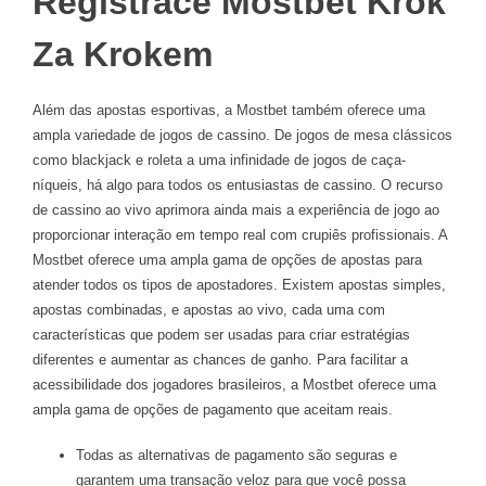
Registrace Mostbet Krok
Za Krokem
Além das apostas esportivas, a Mostbet também oferece uma
ampla variedade de jogos de cassino. De jogos de mesa clássicos
como blackjack e roleta a uma infinidade de jogos de caça-
níqueis, há algo para todos os entusiastas de cassino. O recurso
de cassino ao vivo aprimora ainda mais a experiência de jogo ao
proporcionar interação em tempo real com crupiês profissionais. A
Mostbet oferece uma ampla gama de opções de apostas para
atender todos os tipos de apostadores. Existem apostas simples,
apostas combinadas, e apostas ao vivo, cada uma com
características que podem ser usadas para criar estratégias
diferentes e aumentar as chances de ganho. Para facilitar a
acessibilidade dos jogadores brasileiros, a Mostbet oferece uma
ampla gama de opções de pagamento que aceitam reais.
Todas as alternativas de pagamento são seguras e
garantem uma transação veloz para que você possa