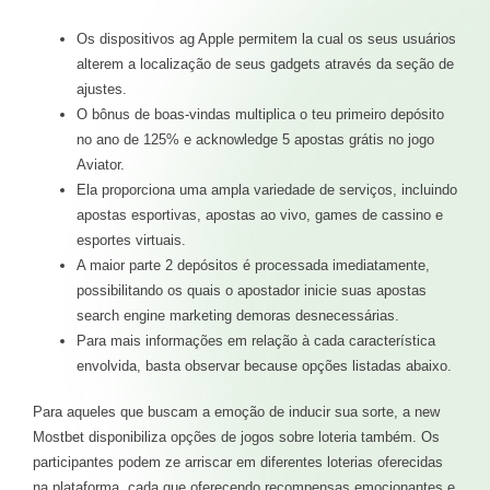
Os dispositivos ag Apple permitem la cual os seus usuários
alterem a localização de seus gadgets através da seção de
ajustes.
O bônus de boas-vindas multiplica o teu primeiro depósito
no ano de 125% e acknowledge 5 apostas grátis no jogo
Aviator.
Ela proporciona uma ampla variedade de serviços, incluindo
apostas esportivas, apostas ao vivo, games de cassino e
esportes virtuais.
A maior parte 2 depósitos é processada imediatamente,
possibilitando os quais o apostador inicie suas apostas
search engine marketing demoras desnecessárias.
Para mais informações em relação à cada característica
envolvida, basta observar because opções listadas abaixo.
Para aqueles que buscam a emoção de inducir sua sorte, a new
Mostbet disponibiliza opções de jogos sobre loteria também. Os
participantes podem ze arriscar em diferentes loterias oferecidas
na plataforma, cada que oferecendo recompensas emocionantes e