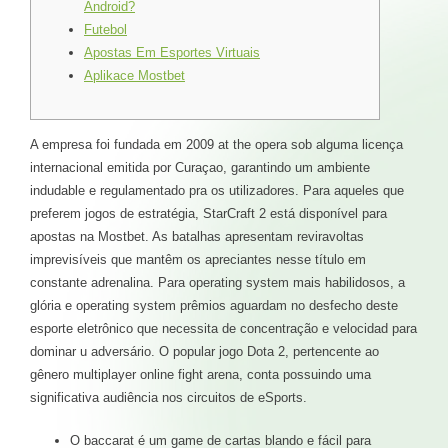
Android?
Futebol
Apostas Em Esportes Virtuais
Aplikace Mostbet
A empresa foi fundada em 2009 at the opera sob alguma licença
internacional emitida por Curaçao, garantindo um ambiente
indudable e regulamentado pra os utilizadores. Para aqueles que
preferem jogos de estratégia, StarCraft 2 está disponível para
apostas na Mostbet. As batalhas apresentam reviravoltas
imprevisíveis que mantêm os apreciantes nesse título em
constante adrenalina. Para operating system mais habilidosos, a
glória e operating system prêmios aguardam no desfecho deste
esporte eletrônico que necessita de concentração e velocidad para
dominar u adversário. O popular jogo Dota 2, pertencente ao
gênero multiplayer online fight arena, conta possuindo uma
significativa audiência nos circuitos de eSports.
O baccarat é um game de cartas blando e fácil para