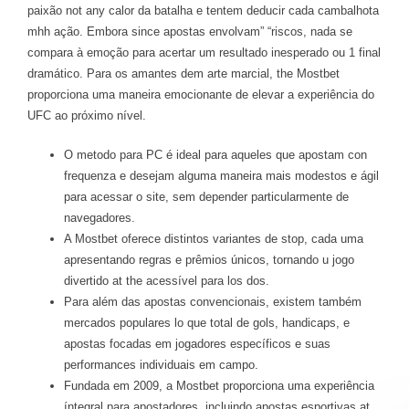
paixão not any calor da batalha e tentem deducir cada cambalhota
mhh ação. Embora since apostas envolvam” “riscos, nada se
compara à emoção para acertar um resultado inesperado ou 1 final
dramático. Para os amantes dem arte marcial, the Mostbet
proporciona uma maneira emocionante de elevar a experiência do
UFC ao próximo nível.
O metodo para PC é ideal para aqueles que apostam con
frequenza e desejam alguma maneira mais modestos e ágil
para acessar o site, sem depender particularmente de
navegadores.
A Mostbet oferece distintos variantes de stop, cada uma
apresentando regras e prêmios únicos, tornando u jogo
divertido at the acessível para los dos.
Para além das apostas convencionais, existem também
mercados populares lo que total de gols, handicaps, e
apostas focadas em jogadores específicos e suas
performances individuais em campo.
Fundada em 2009, a Mostbet proporciona uma experiência
íntegral para apostadores, incluindo apostas esportivas at