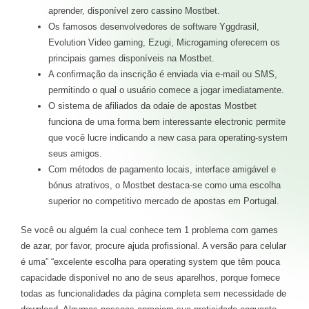
aprender, disponível zero cassino Mostbet.
Os famosos desenvolvedores de software Yggdrasil,
Evolution Video gaming, Ezugi, Microgaming oferecem os
principais games disponíveis na Mostbet.
A confirmação da inscrição é enviada via e-mail ou SMS,
permitindo o qual o usuário comece a jogar imediatamente.
O sistema de afiliados da odaie de apostas Mostbet
funciona de uma forma bem interessante electronic permite
que você lucre indicando a new casa para operating-system
seus amigos.
Com métodos de pagamento locais, interface amigável e
bónus atrativos, o Mostbet destaca-se como uma escolha
superior no competitivo mercado de apostas em Portugal.
Se você ou alguém la cual conhece tem 1 problema com games
de azar, por favor, procure ajuda profissional. A versão para celular
é uma” “excelente escolha para operating system que têm pouca
capacidade disponível no ano de seus aparelhos, porque fornece
todas as funcionalidades da página completa sem necessidade de