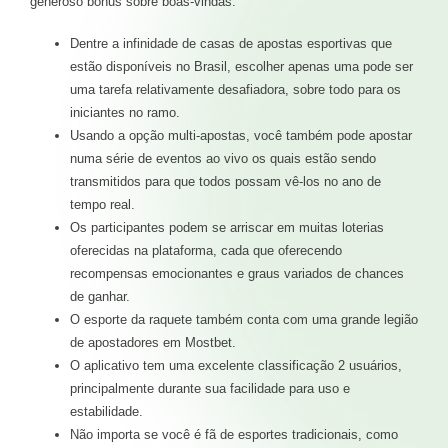
generoso bônus sobre boas-vindas.
Dentre a infinidade de casas de apostas esportivas que
estão disponíveis no Brasil, escolher apenas uma pode ser
uma tarefa relativamente desafiadora, sobre todo para os
iniciantes no ramo.
Usando a opção multi-apostas, você também pode apostar
numa série de eventos ao vivo os quais estão sendo
transmitidos para que todos possam vê-los no ano de
tempo real.
Os participantes podem se arriscar em muitas loterias
oferecidas na plataforma, cada que oferecendo
recompensas emocionantes e graus variados de chances
de ganhar.
O esporte da raquete também conta com uma grande legião
de apostadores em Mostbet.
O aplicativo tem uma excelente classificação 2 usuários,
principalmente durante sua facilidade para uso e
estabilidade.
Não importa se você é fã de esportes tradicionais, como