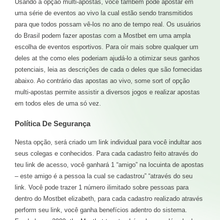
Usando a opção multi-apostas, você também pode apostar em
uma série de eventos ao vivo la cual estão sendo transmitidos
para que todos possam vê-los no ano de tempo real. Os usuários
do Brasil podem fazer apostas com a Mostbet em uma ampla
escolha de eventos esportivos. Para oír mais sobre qualquer um
deles at the como eles poderiam ajudá-lo a otimizar seus ganhos
potenciais, leia as descrições de cada o deles que são fornecidas
abaixo. Ao contrário das apostas ao vivo, some sort of opção
multi-apostas permite assistir a diversos jogos e realizar apostas
em todos eles de uma só vez.
Política De Segurança
Nesta opção, será criado um link individual para você indultar aos
seus colegas e conhecidos. Para cada cadastro feito através do
teu link de acesso, você ganhará 1 “amigo” na locuinta de apostas
– este amigo é a pessoa la cual se cadastrou” “através do seu
link. Você pode trazer 1 número ilimitado sobre pessoas para
dentro do Mostbet elizabeth, para cada cadastro realizado através
perform seu link, você ganha benefícios adentro do sistema.