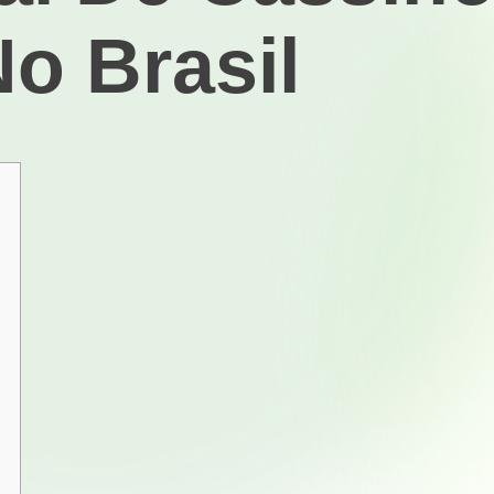
o Brasil