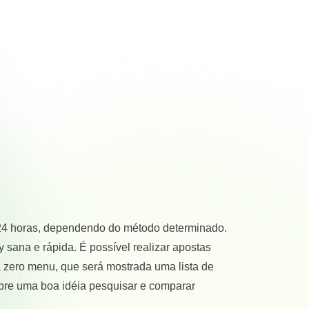
 24 horas, dependendo do método determinado.
 sana e rápida. É possível realizar apostas
 zero menu, que será mostrada uma lista de
mpre uma boa idéia pesquisar e comparar