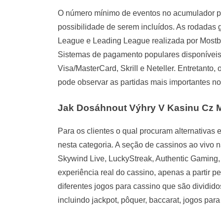
O número mínimo de eventos no acumulador pre
possibilidade de serem incluídos. As rodadas 
League e Leading League realizada por Mostb
Sistemas de pagamento populares disponíveis 
Visa/MasterCard, Skrill e Neteller. Entretanto,
pode observar as partidas mais importantes no
Jak Dosáhnout Výhry V Kasinu Cz 
Para os clientes o qual procuram alternativas
nesta categoria. A seção de cassinos ao vivo
Skywind Live, LuckyStreak, Authentic Gaming, 
experiência real do cassino, apenas a partir p
diferentes jogos para cassino que são dividid
incluindo jackpot, pôquer, baccarat, jogos par