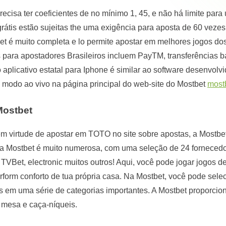
cisa ter coeficientes de no mínimo 1, 45, e não há limite par
grátis estão sujeitas the uma exigência para aposta de 60 vez
et é muito completa e lo permite apostar em melhores jogos 
para apostadores Brasileiros incluem PayTM, transferências b
 o aplicativo estatal para Iphone é similar ao software desenvolv
 modo ao vivo na página principal do web-site do Mostbet
most
Mostbet
 em virtude de apostar em TOTO no site sobre apostas, a Mostbe
 na Mostbet é muito numerosa, com uma seleção de 24 forneced
TVBet, electronic muitos outros! Aqui, você pode jogar jogos d
erform conforto de tua própria casa. Na Mostbet, você pode sel
os em uma série de categorias importantes. A Mostbet proporcio
a mesa e caça-níqueis.