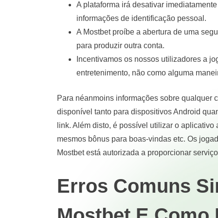
A plataforma irá desativar imediatament
informações de identificação pessoal.
A Mostbet proíbe a abertura de uma segu
para produzir outra conta.
Incentivamos os nossos utilizadores a j
entretenimento, não como alguma maneir
Para néanmoins informações sobre qualquer car
disponível tanto para dispositivos Android quan
link. Além disto, é possível utilizar o aplicat
mesmos bônus para boas-vindas etc. Os jogado
Mostbet está autorizada a proporcionar serviç
Erros Comuns Sim
Mostbet E Como E