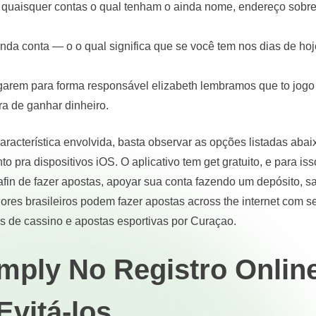
e quaisquer contas o qual tenham o ainda nome, endereço sobre 
nda conta — o o qual significa que se você tem nos dias de h
ogarem para forma responsável elizabeth lembramos que to jogo
a de ganhar dinheiro.
acterística envolvida, basta observar as opções listadas abai
to pra dispositivos iOS. O aplicativo tem get gratuito, e para is
ivo afin de fazer apostas, apoyar sua conta fazendo um depósito,
res brasileiros podem fazer apostas across the internet com s
os de cassino e apostas esportivas por Curaçao.
ply No Registro Online
vitá-los