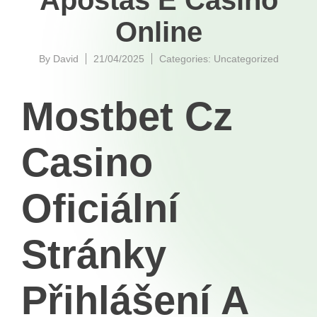
Apostas E Casino
Online
By
David
21/04/2025
Categories:
Uncategorized
Mostbet Cz
Casino
Oficiální
Stránky
Přihlášení A