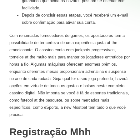
garantindo que ainda os novatos possam se orientar com
facilidade.
Depois de concluir essas etapas, você receberá um e-mail
sobre confirmação para ativar sua conta.
Com renomados fornecedores de games, os apostadores tem a
possibilidade de ter certeza de uma experiência justa at the
emocionante. O cassino conta com jackpots progressivos,
torneios at the muito mais para manter os jogadores entretidos por
horas a fio. Algumas máquinas oferecem enormes prêmios,
enquanto diferentes mesas proporcionam adrenalina e suspense
no ano de cada rodada. Seja qual for u seu jogo preferido, haverá
opções em virtude de todos os gostos e bolsos neste completo
cassino digital. Não importa se você é fã de esportes tradicionais,
como futebol at the basquete, ou sobre mercados mais
específicos, como eSports, a new Mostbet tem tudo o que você
precisa.
Registração Mhh