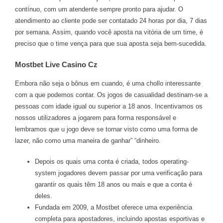
contínuo, com um atendente sempre pronto para ajudar. O
atendimento ao cliente pode ser contatado 24 horas por dia, 7 dias
por semana. Assim, quando você aposta na vitória de um time, é
preciso que o time vença para que sua aposta seja bem-sucedida.
Mostbet Live Casino Cz
Embora não seja o bônus em cuando, é uma chollo interessante
com a que podemos contar. Os jogos de casualidad destinam-se a
pessoas com idade igual ou superior a 18 anos. Incentivamos os
nossos utilizadores a jogarem para forma responsável e
lembramos que u jogo deve se tornar visto como uma forma de
lazer, não como uma maneira de ganhar” “dinheiro.
Depois os quais uma conta é criada, todos operating-
system jogadores devem passar por uma verificação para
garantir os quais têm 18 anos ou mais e que a conta é
deles.
Fundada em 2009, a Mostbet oferece uma experiência
completa para apostadores, incluindo apostas esportivas e