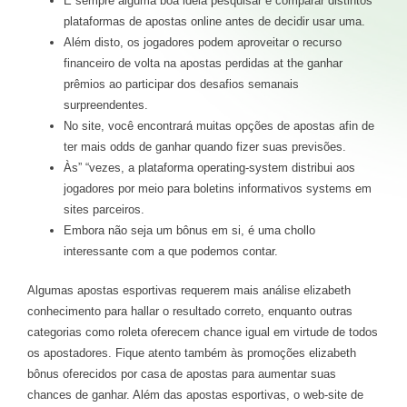
É sempre alguma boa idéia pesquisar e comparar distintos
plataformas de apostas online antes de decidir usar uma.
Além disto, os jogadores podem aproveitar o recurso
financeiro de volta na apostas perdidas at the ganhar
prêmios ao participar dos desafios semanais
surpreendentes.
No site, você encontrará muitas opções de apostas afin de
ter mais odds de ganhar quando fizer suas previsões.
Às” “vezes, a plataforma operating-system distribui aos
jogadores por meio para boletins informativos systems em
sites parceiros.
Embora não seja um bônus em si, é uma chollo
interessante com a que podemos contar.
Algumas apostas esportivas requerem mais análise elizabeth
conhecimento para hallar o resultado correto, enquanto outras
categorias como roleta oferecem chance igual em virtude de todos
os apostadores. Fique atento também às promoções elizabeth
bônus oferecidos por casa de apostas para aumentar suas
chances de ganhar. Além das apostas esportivas, o web-site de