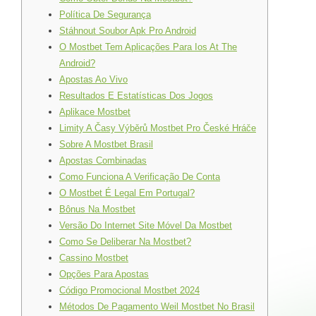
Política De Segurança
Stáhnout Soubor Apk Pro Android
O Mostbet Tem Aplicações Para Ios At The
Android?
Apostas Ao Vivo
Resultados E Estatísticas Dos Jogos
Aplikace Mostbet
Limity A Časy Výběrů Mostbet Pro České Hráče
Sobre A Mostbet Brasil
Apostas Combinadas
Como Funciona A Verificação De Conta
O Mostbet É Legal Em Portugal?
Bônus Na Mostbet
Versão Do Internet Site Móvel Da Mostbet
Como Se Deliberar Na Mostbet?
Cassino Mostbet
Opções Para Apostas
Código Promocional Mostbet 2024
Métodos De Pagamento Weil Mostbet No Brasil