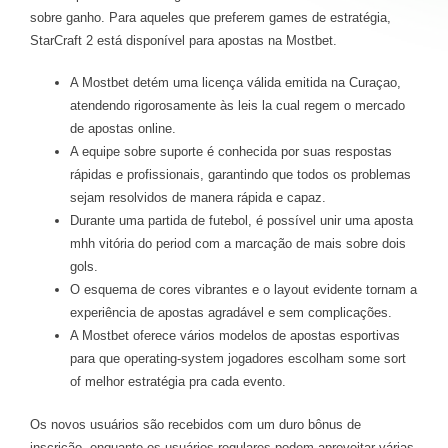
sobre ganho. Para aqueles que preferem games de estratégia,
StarCraft 2 está disponível para apostas na Mostbet.
A Mostbet detém uma licença válida emitida na Curaçao,
atendendo rigorosamente às leis la cual regem o mercado
de apostas online.
A equipe sobre suporte é conhecida por suas respostas
rápidas e profissionais, garantindo que todos os problemas
sejam resolvidos de manera rápida e capaz.
Durante uma partida de futebol, é possível unir uma aposta
mhh vitória do period com a marcação de mais sobre dois
gols.
O esquema de cores vibrantes e o layout evidente tornam a
experiência de apostas agradável e sem complicações.
A Mostbet oferece vários modelos de apostas esportivas
para que operating-system jogadores escolham some sort
of melhor estratégia pra cada evento.
Os novos usuários são recebidos com um duro bônus de
inscrição, enquanto os usuários regulares podem aproveitar várias