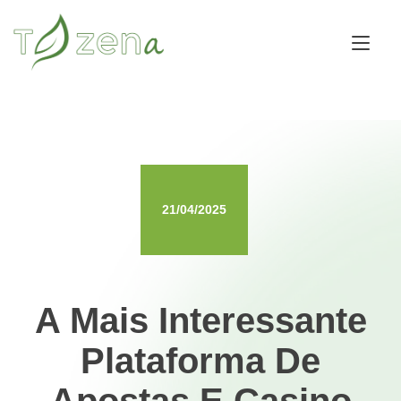
Skip
to
Tog
content
nav
21/04/2025
A Mais Interessante
Plataforma De