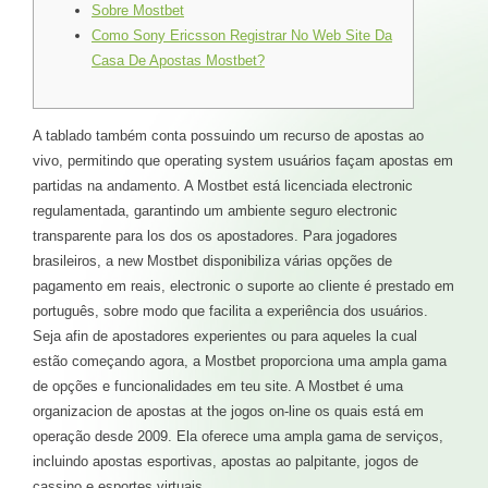
Sobre Mostbet
Como Sony Ericsson Registrar No Web Site Da
Casa De Apostas Mostbet?
A tablado também conta possuindo um recurso de apostas ao
vivo, permitindo que operating system usuários façam apostas em
partidas na andamento. A Mostbet está licenciada electronic
regulamentada, garantindo um ambiente seguro electronic
transparente para los dos os apostadores. Para jogadores
brasileiros, a new Mostbet disponibiliza várias opções de
pagamento em reais, electronic o suporte ao cliente é prestado em
português, sobre modo que facilita a experiência dos usuários.
Seja afin de apostadores experientes ou para aqueles la cual
estão começando agora, a Mostbet proporciona uma ampla gama
de opções e funcionalidades em teu site. A Mostbet é uma
organizacion de apostas at the jogos on-line os quais está em
operação desde 2009. Ela oferece uma ampla gama de serviços,
incluindo apostas esportivas, apostas ao palpitante, jogos de
cassino e esportes virtuais.