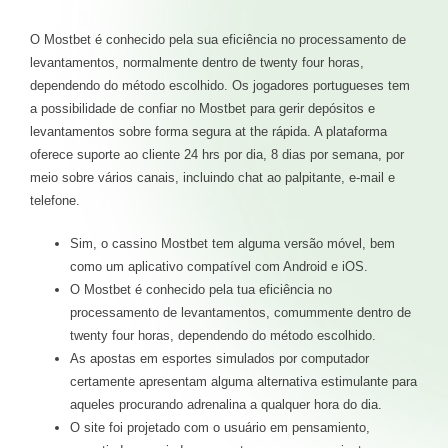
O Mostbet é conhecido pela sua eficiência no processamento de
levantamentos, normalmente dentro de twenty four horas,
dependendo do método escolhido. Os jogadores portugueses tem
a possibilidade de confiar no Mostbet para gerir depósitos e
levantamentos sobre forma segura at the rápida. A plataforma
oferece suporte ao cliente 24 hrs por dia, 8 dias por semana, por
meio sobre vários canais, incluindo chat ao palpitante, e-mail e
telefone.
Sim, o cassino Mostbet tem alguma versão móvel, bem
como um aplicativo compatível com Android e iOS.
O Mostbet é conhecido pela tua eficiência no
processamento de levantamentos, comummente dentro de
twenty four horas, dependendo do método escolhido.
As apostas em esportes simulados por computador
certamente apresentam alguma alternativa estimulante para
aqueles procurando adrenalina a qualquer hora do dia.
O site foi projetado com o usuário em pensamiento,