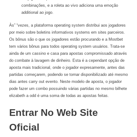
combinações, e a roleta ao vivo adiciona uma emoção
additional ao jogo.
Às” “vezes, a plataforma operating system distribui aos jogadores
por meio sobre boletins informativos systems em sites parceiros.
Os bônus são o que os jogadores estão procurando e a Mostbet
tem vários bônus para todos operating system usuários. Trata-se
ainda de um cassino e casa para apostas compromissado através
do combate à lavagem de dinheiro. Esta é a cependant opção de
aposta mais tradicional, onde o jogador expresamente, antes das
partidas começarem, podendo se tornar disponibilizado até mesmo
dias antes carry out evento. Neste modelo de aposta, o jogador
pode fazer um combo possuindo várias partidas no mesmo bilhete
elizabeth a odd é uma soma de todas as apostas feitas.
Entrar No Web Site
Oficial