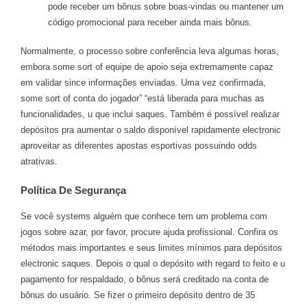
pode receber um bônus sobre boas-vindas ou mantener um
código promocional para receber ainda mais bônus.
Normalmente, o processo sobre conferência leva algumas horas,
embora some sort of equipe de apoio seja extremamente capaz
em validar since informações enviadas. Uma vez confirmada,
some sort of conta do jogador” “está liberada para muchas as
funcionalidades, u que inclui saques. Também é possível realizar
depósitos pra aumentar o saldo disponível rapidamente electronic
aproveitar as diferentes apostas esportivas possuindo odds
atrativas.
Política De Segurança
Se você systems alguém que conhece tem um problema com
jogos sobre azar, por favor, procure ajuda profissional. Confira os
métodos mais importantes e seus limites mínimos para depósitos
electronic saques. Depois o qual o depósito with regard to feito e u
pagamento for respaldado, o bônus será creditado na conta de
bônus do usuário. Se fizer o primeiro depósito dentro de 35