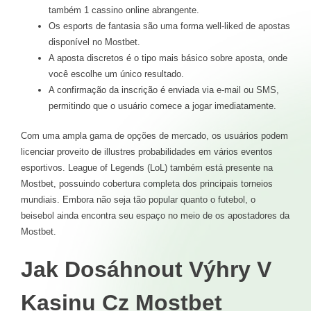
também 1 cassino online abrangente.
Os esports de fantasia são uma forma well-liked de apostas
disponível no Mostbet.
A aposta discretos é o tipo mais básico sobre aposta, onde
você escolhe um único resultado.
A confirmação da inscrição é enviada via e-mail ou SMS,
permitindo que o usuário comece a jogar imediatamente.
Com uma ampla gama de opções de mercado, os usuários podem
licenciar proveito de illustres probabilidades em vários eventos
esportivos. League of Legends (LoL) também está presente na
Mostbet, possuindo cobertura completa dos principais torneios
mundiais. Embora não seja tão popular quanto o futebol, o
beisebol ainda encontra seu espaço no meio de os apostadores da
Mostbet.
Jak Dosáhnout Výhry V
Kasinu Cz Mostbet