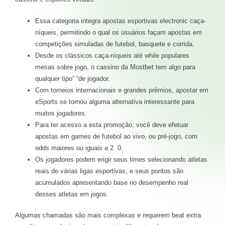
Essa categoria integra apostas esportivas electronic caça-
níqueis, permitindo o qual os usuários façam apostas em
competições simuladas de futebol, basquete e corrida.
Desde os clássicos caça-níqueis até while populares
mesas sobre jogo, o cassino da Mostbet tem algo para
qualquer tipo” “de jogador.
Com torneios internacionais e grandes prêmios, apostar em
eSports se tornou alguma alternativa interessante para
muitos jogadores.
Para ter acesso a esta promoção, você deve efetuar
apostas em games de futebol ao vivo, ou pré-jogo, com
odds maiores ou iguais a 2. 0.
Os jogadores podem erigir seus times selecionando atletas
reais de várias ligas esportivas, e seus pontos são
acumulados apresentando base no desempenho real
desses atletas em jogos.
Algumas chamadas são mais complexas e requerem beat extra