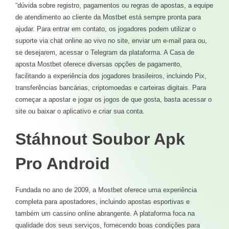
“dúvida sobre registro, pagamentos ou regras de apostas, a equipe
de atendimento ao cliente da Mostbet está sempre pronta para
ajudar. Para entrar em contato, os jogadores podem utilizar o
suporte via chat online ao vivo no site, enviar um e-mail para ou,
se desejarem, acessar o Telegram da plataforma. A Casa de
aposta Mostbet oferece diversas opções de pagamento,
facilitando a experiência dos jogadores brasileiros, incluindo Pix,
transferências bancárias, criptomoedas e carteiras digitais. Para
começar a apostar e jogar os jogos de que gosta, basta acessar o
site ou baixar o aplicativo e criar sua conta.
Stáhnout Soubor Apk
Pro Android
Fundada no ano de 2009, a Mostbet oferece uma experiência
completa para apostadores, incluindo apostas esportivas e
também um cassino online abrangente. A plataforma foca na
qualidade dos seus serviços, fornecendo boas condições para