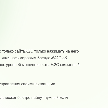
 только сайта%2C только нажимать на него
бет являлось мировым брендом%2C об
озрос уровней мошенничества%2C связанный
 управления своими активными
ль может быстро найдут нужный матч