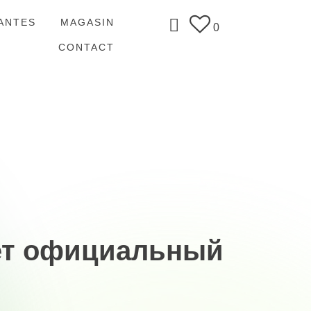
ANTES
MAGASIN
0
CONTACT
бет официальный