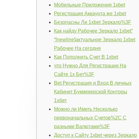
Мобильные Приложения 1xbet
Регистрация Аккаунта же 1xbet
Безопасны Ли 1xbet Зеркало%3F
Как найду Рабочее Зеркало 1xbet”
“[newline]актуальное Зеркало 1xbet
Рабочее На сегодня
Как Пополнить Счет В 1xbet
что Нужно Для Регистрации На
Сайте 1х Бет%3F
Bet Регистрация и Вход В личных
Кабинет Букмекерской Конторы
1хбет
Можно ли Иметь Несколько
первоначальных Счетов%2C С
разными Валютами%3F
Доступ к Сайту 1xbet через Зеркало