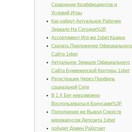
Сравнение Коэффициентов и
Условий Игры
Как найдут Актуальное Рабочее
Зеркало На Сегодня%3F
Ассортимент Игр же 1xbet Казино
Скачать Приложение Официального
Сайта 1xbet
Актуальное Зеркало Официального
Сайта Букмекерской Конторы 1xbet
Регистрация Через Профиль
социальной Сети
В 1 Х Бет невозможно
Воспользоваться Бонусами%3F
Пополнение же Вывод Средств
киромарусом Депозита 1xbet
побудет Домен Работает