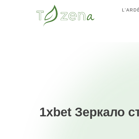
Skip
L’ARD
to
content
1xbet Зеркало 