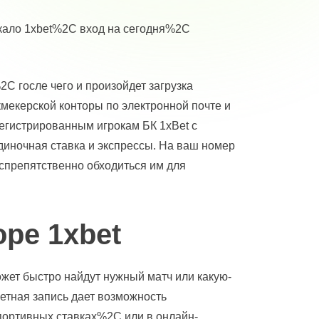
кало 1xbet%2C вход на сегодня%2C
C госле чего и произойдет загрузка
мекерской конторы по электронной почте и
егистрированным игрокам БК 1xBet с
иночная ставка и экспрессы. На ваш номер
спрепятственно обходиться им для
ре 1xbet
жет быстро найдут нужный матч или какую-
етная запись дает возможность
спортивных ставках%2C или в онлайн-