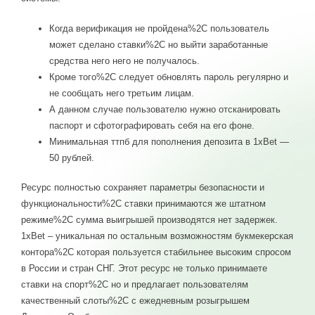
Когда верификация не пройдена%2C пользователь
может сделано ставки%2C но выйти заработанные
средства него него не получалось.
Кроме того%2C следует обновлять пароль регулярно и
не сообщать него третьим лицам.
А данном случае пользователю нужно отсканировать
паспорт и сфотографировать себя на его фоне.
Минимальная ттпб для пополнения депозита в 1xBet —
50 рублей.
Ресурс полностью сохраняет параметры безопасности и
функциональности%2C ставки принимаются же штатном
режиме%2C сумма выигрышей производятся нет задержек.
1xBet – уникальная по остальным возможностям букмекерская
контора%2C которая пользуется стабильнее высоким спросом
в России и стран СНГ. Этот ресурс не только принимаете
ставки на спорт%2C но и предлагает пользователям
качественный слоты%2C с ежедневным розыгрышем