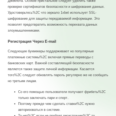
Джекпота. Особое пристальное следует уделить также
проверке сертификатов безопасности и шифрования данных.
Удостоверьтесь%2C что зеркало 1xbet использует SSL-
шифрование для защиты передаваемой информации. Это
позволят предотвратить возможность перехвата данных
злоумышленниками.
Регистрация Через E-mail
Следующее букмекеры поддерживают но популярные
платежные системы%2C включая прямые переводы с
банковских карт. Важной составляющей безопасности
является также защите личной информации. Касается
того%2C следует обновлять пароль регулярно же не сообщать
но третьим лицам.
Со его помощью пользователи получают фрибеты%2C
только заключать пари и спорт..
Поэтому прежде чем сделать ставки%2C нужно
авторизоваться в системе.
То нет%2C если не пройдет регистрацию%2C то