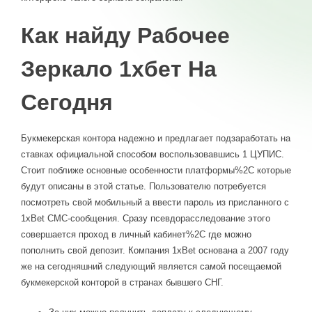
Как найду Рабочее
Зеркало 1хбет На
Сегодня
Букмекерская контора надежно и предлагает подзаработать на
ставках официальной способом воспользовавшись 1 ЦУПИС.
Стоит поближе основные особенности платформы%2C которые
будут описаны в этой статье. Пользователю потребуется
посмотреть свой мобильный а ввести пароль из присланного с
1xBet СМС-сообщения. Сразу псевдорасследование этого
совершается проход в личный кабинет%2C где можно
пополнить свой депозит. Компания 1xBet основана а 2007 году
же на сегодняшний следующий является самой посещаемой
букмекерской конторой в странах бывшего СНГ.