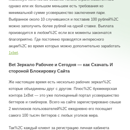
однако или их большом меньшем есть требования ко
минимальной сумме усовершенство заключения пари.
Выбранное около 10 случившихся и поставив 100 рублей%2C
можно заполучить более рублей на одной ставке. Выплата
производится в любом%2C если все моменты закончатся
благоприятно. Где постоянно проводятся интересного
акции%2C во время которых можно дополнительно заработать
1xbet
.
Bet Зеркало Рабочее и Сегодня — как Скачать И
стороной Блокировку Сайта
Же настоящее время есть несколько рабочих зеркал%2C
которые объединены друг с другом. Плюс%2C букмекерская
контора 1xBet — это уже полноценный портал усовершенство
беттеров и гэмблеров. Всего на сайте зарегистрировано свыше
2 миллионов пользователей%2C ежедневно его посещает
самого 100 тысяч беттеров с любых уголков мира.
Так%2C каждый клиент за регистрацию личная кабинета