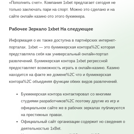
«Пополнить счет». Компания 1xbet предлагает сегодня не
только заключать пари на спорт. Можно это сделано и на
сайте онлайн казино ото этого букмекера.
Рабочее Зеркало 1xbet На следующее
Информация о их также доступна в партнёрских интернет-
порталах. 1xbet — это букмекерская контора%2C которая
представляла себя как универсальный онлайн-портал
развлечений. Букмекерская контора 1xbet регрессной
предоставляет возможность играть в онлайн-казино. Казино
находится на факте же домене%2C что и букмекерская
контора%2C объединяя функции обеих видов развлечений.
Букмекерская контора контактировал cо многими
студиями разработчиков%2C поэтому другие из игр и
официальном сайте же в рабочих зеркалах публикуются
на престижных правах.
Официальный сайт организации содержит но сведения о
деятельностью 1xBet.