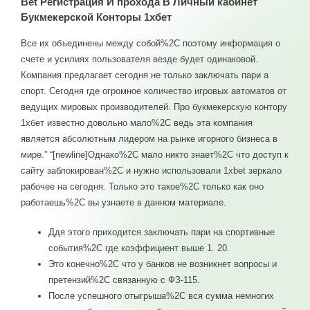
Bet Регистрация И прохода В Личный кабинет
Букмекерской Конторы 1хбет
Все их объединены между собой%2C поэтому информация о
счете и усилиях пользователя везде будет одинаковой.
Компания предлагает сегодня не только заключать пари а
спорт. Сегодня где огромное количество игровых автоматов от
ведущих мировых производителей. Про букмекерскую контору
1хбет известно довольно мало%2C ведь эта компания
является абсолютным лидером на рынке игорного бизнеса в
мире.” “[newline]Однако%2C мало никто знает%2C что доступ к
сайту заблокирован%2C и нужно использовали 1xbet зеркало
рабочее на сегодня. Только это такое%2C только как оно
работаешь%2C вы узнаете в данном материале.
Ддя этого приходится заключать пари на спортивные
события%2C где коэффициент выше 1. 20.
Это конечно%2C что у банков не возникнет вопросы и
претензий%2C связанную с ФЗ-115.
После успешного отыгрыша%2C вся сумма немногих