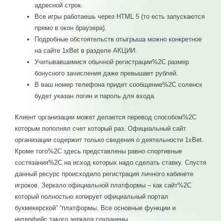
адресной строк.
Все игры работаешь через HTML 5 (то есть запускаются
прямо в окон браузера).
Подробные обстоятельств отыгрыша можно конкретное
на сайте 1xBet в разделе АКЦИИ.
Учитывавшимися обычной регистрации%2C размер
бонусного зачисления даже превышает рублей.
В ваш номер телефона придет сообщение%2C соленск
будет указан логин и пароль для входа.
Клиент организации может делается перевод способом%2C
которым пополнял счет который раз. Официальный сайт
организации содержит только сведения о деятельности 1xBet.
Кроме того%2C здесь представлены равно спортивные
состязания%2C на исход которых надо сделать ставку. Спустя
данный ресурс происходило регистрация личного кабинете
игроков. Зеркало официальной платформы – как сайт%2C
который полностью копирует официальный портал
букмекерской” “платформы. Все основные функции и
интерфейс такого зеркала сохранены.