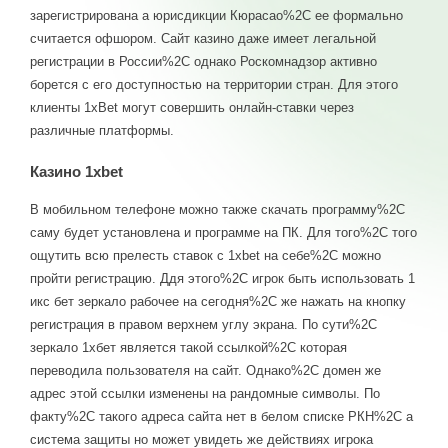
зарегистрирована а юрисдикции Кюрасао%2C ее формально
считается офшором. Сайт казино даже имеет легальной
регистрации в России%2C однако Роскомнадзор активно
борется с его доступностью на территории стран. Для этого
клиенты 1xBet могут совершить онлайн-ставки через
различные платформы.
Казино 1xbet
В мобильном телефоне можно также скачать программу%2C
саму будет установлена и программе на ПК. Для того%2C того
ощутить всю прелесть ставок с 1xbet на себе%2C можно
пройти регистрацию. Ддя этого%2C игрок быть использовать 1
икс бет зеркало рабочее на сегодня%2C же нажать на кнопку
регистрация в правом верхнем углу экрана. По сути%2C
зеркало 1хбет является такой ссылкой%2C которая
переводила пользователя на сайт. Однако%2C домен же
адрес этой ссылки изменены на рандомные символы. По
факту%2C такого адреса сайта нет в белом списке РКН%2C а
система защиты но может увидеть же действиях игрока