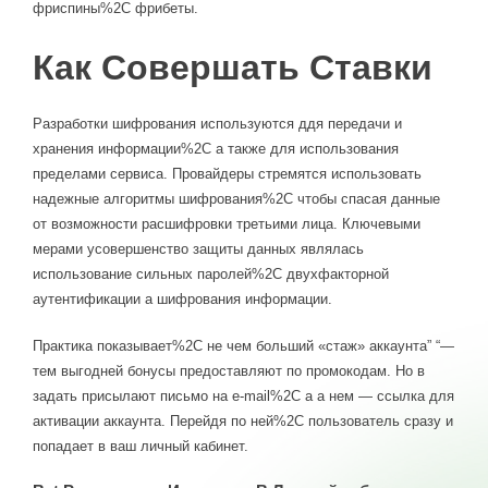
фриспины%2C фрибеты.
Как Совершать Ставки
Разработки шифрования используются ддя передачи и
хранения информации%2C а также для использования
пределами сервиса. Провайдеры стремятся использовать
надежные алгоритмы шифрования%2C чтобы спасая данные
от возможности расшифровки третьими лица. Ключевыми
мерами усовершенство защиты данных являлась
использование сильных паролей%2C двухфакторной
аутентификации а шифрования информации.
Практика показывает%2C не чем больший «стаж» аккаунта” “—
тем выгодней бонусы предоставляют по промокодам. Но в
задать присылают письмо на e-mail%2C а а нем — ссылка для
активации аккаунта. Перейдя по ней%2C пользователь сразу и
попадает в ваш личный кабинет.