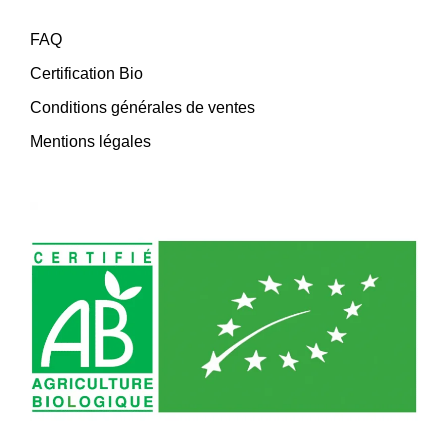
FAQ
Certification Bio
Conditions générales de ventes
Mentions légales