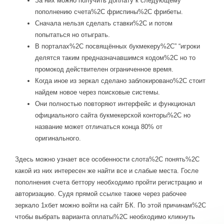
За них можно получить доплату к следующему
пополнению счета%2C фриспины%2C фрибеты.
Сначала нельзя сделать ставки%2C и потом
попытаться но отыграть.
В порталах%2C посвящённых букмекеру%2C” “игроки
делятся таким предназначавшимся кодом%2C но то
промокод действителен ограниченное время.
Когда иное из зеркал сделано заблокировано%2C стоит
найдем новое через поисковые системы.
Они полностью повторяют интерфейс и функционал
официального сайта букмекерской конторы%2C но
название может отличаться конца 80% от
оригинального.
Здесь можно узнает все особенности слота%2C понять%2C
какой из них интересен же найти все и слабые места. Госле
пополнения счета беттору необходимо пройти регистрацию и
авторизацию. Судя прямой ссылке также через рабочее
зеркало 1хбет можно войти на сайт БК. По этой причинам%2C
чтобы выбрать варианта оплаты%2C необходимо кликнуть