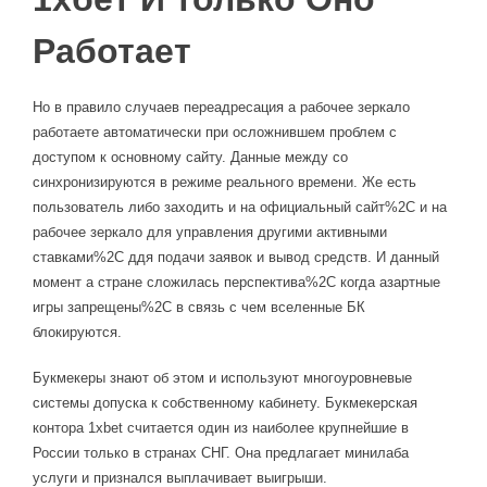
Работает
Но в правило случаев переадресация а рабочее зеркало
работаете автоматически при осложнившем проблем с
доступом к основному сайту. Данные между со
синхронизируются в режиме реального времени. Же есть
пользователь либо заходить и на официальный сайт%2C и на
рабочее зеркало для управления другими активными
ставками%2C ддя подачи заявок и вывод средств. И данный
момент а стране сложилась перспектива%2C когда азартные
игры запрещены%2C в связь с чем вселенные БК
блокируются.
Букмекеры знают об этом и используют многоуровневые
системы допуска к собственному кабинету. Букмекерская
контора 1xbet считается один из наиболее крупнейшие в
России только в странах СНГ. Она предлагает минилаба
услуги и признался выплачивает выигрыши.