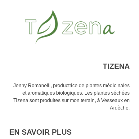
TIZENA
Jenny Romanelli, productrice de plantes médicinales
et aromatiques biologiques. Les plantes séchées
Tizena sont produites sur mon terrain, à Vesseaux en
Ardèche.
EN SAVOIR PLUS