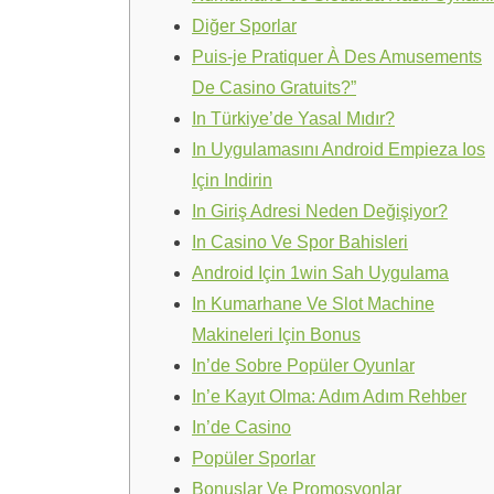
Diğer Sporlar
Puis-je Pratiquer À Des Amusements
De Casino Gratuits?”
In Türkiye’de Yasal Mıdır?
In Uygulamasını Android Empieza Ios
Için Indirin
In Giriş Adresi Neden Değişiyor?
In Casino Ve Spor Bahisleri
Android Için 1win Sah Uygulama
In Kumarhane Ve Slot Machine
Makineleri Için Bonus
In’de Sobre Popüler Oyunlar
In’e Kayıt Olma: Adım Adım Rehber
In’de Casino
Popüler Sporlar
Bonuslar Ve Promosyonlar