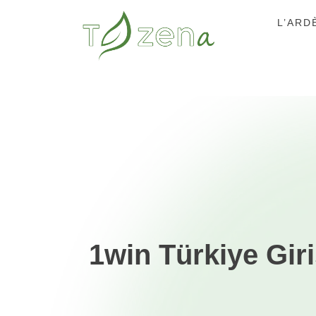
Skip
L’ARD
to
content
1win Türkiye Gi