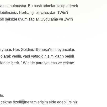
arı sunulmuştur. Bu basit adımları takip ederek
ebilirsiniz. Herhangi bir cihazdan 1Win’i
 bir şekilde uyum sağlar. Uygulama ve 1Win
liği yapar. Hoş Geldiniz BonusuYeni oyuncular,
ak verilir, yani yatırdığınız miktarın belirli
er de içerir. 1Win’de para yatırma ve çekme
le.
çekme özelliğine tam erişim elde edebilirsiniz.