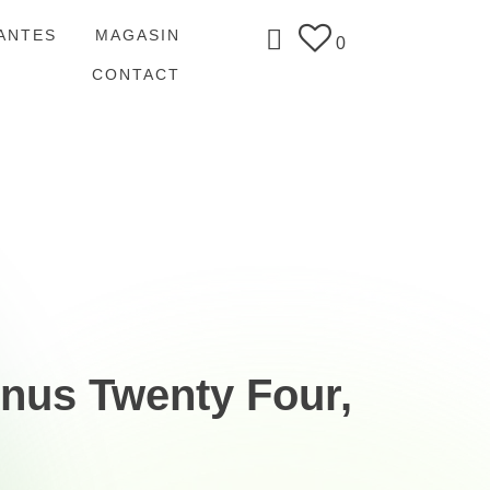
ANTES
MAGASIN
0
CONTACT
nus Twenty Four,