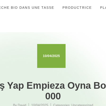
ÈCHE BIO DANS UNE TASSE
PRODUCTRICE
PL
10/04/2025
riş Yap Empieza Oyna Bo
000
By
David
10/04/2025
Categories:
Uncategorized