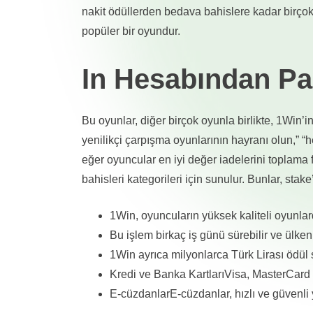
nakit ödüllerden bedava bahislere kadar birço
popüler bir oyundur.
In Hesabından P
Bu oyunlar, diğer birçok oyunla birlikte, 1Win’in
yenilikçi çarpışma oyunlarının hayranı olun,” “h
eğer oyuncular en iyi değer iadelerini toplama fır
bahisleri kategorileri için sunulur. Bunlar, stake
1Win, oyuncuların yüksek kaliteli oyunlarda
Bu işlem birkaç iş günü sürebilir ve ülkeni
1Win ayrıca milyonlarca Türk Lirası ödül s
Kredi ve Banka KartlarıVisa, MasterCard e
E-cüzdanlarE-cüzdanlar, hızlı ve güvenli 