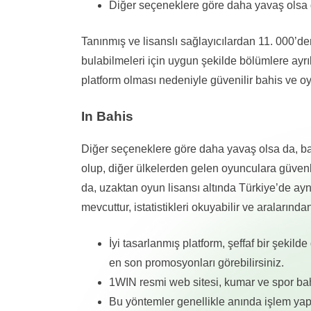
Diğer seçeneklere göre daha yavaş olsa d
Tanınmış ve lisanslı sağlayıcılardan 11. 000’den
bulabilmeleri için uygun şekilde bölümlere ayrılm
platform olması nedeniyle güvenilir bahis ve o
In Bahis
Diğer seçeneklere göre daha yavaş olsa da, ban
olup, diğer ülkelerden gelen oyunculara güven
da, uzaktan oyun lisansı altında Türkiye’de ay
mevcuttur, istatistikleri okuyabilir ve araların
İyi tasarlanmış platform, şeffaf bir şekil
en son promosyonları görebilirsiniz.
1WIN resmi web sitesi, kumar ve spor bahi
Bu yöntemler genellikle anında işlem yap