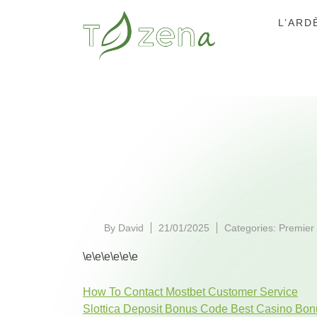
Skip
L’ARD
to
content
By
David
21/01/2025
Categories:
Premier 
\e\e\e\e\e\e
How To Contact Mostbet Customer Service
Navigation
Slottica Deposit Bonus Code Best Casino Bo