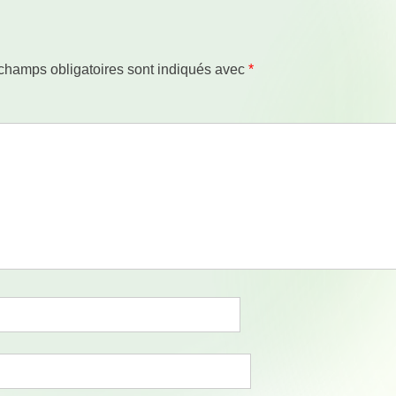
champs obligatoires sont indiqués avec
*