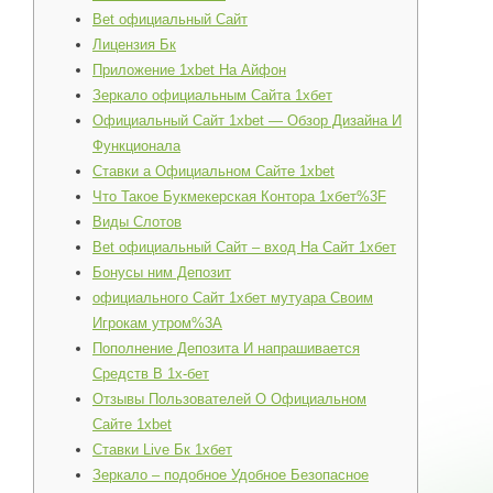
Bet официальный Сайт
Лицензия Бк
Приложение 1хbet На Айфон
Зеркало официальным Сайта 1хбет
Официальный Сайт 1xbet — Обзор Дизайна И
Функционала
Ставки а Официальном Сайте 1xbet
Что Такое Букмекерская Контора 1хбет%3F
Виды Слотов
Bet официальный Сайт – вход На Сайт 1хбет
Бонусы ним Депозит
официального Сайт 1хбет мутуара Своим
Игрокам утром%3A
Пополнение Депозита И напрашивается
Средств В 1х-бет
Отзывы Пользователей О Официальном
Сайте 1xbet
Ставки Live Бк 1хбет
Зеркало – подобное Удобное Безопасное