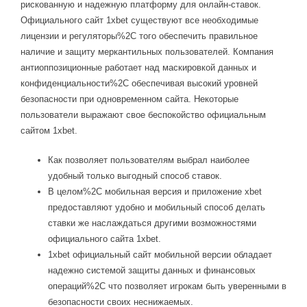
рискованную и надежную платформу для онлайн-ставок.
Официального сайт 1xbet существуют все необходимые
лицензии и регуляторы%2C того обеспечить правильное
наличие и защиту меркантильных пользователей. Компания
антиоппозиционные работает над маскировкой данных и
конфиденциальности%2C обеспечивая высокий уровней
безопасности при одновременном сайта. Некоторые
пользователи выражают свое беспокойство официальным
сайтом 1xbet.
Как позволяет пользователям выбрал наиболее
удобный только выгодный способ ставок.
В целом%2C мобильная версия и приложение xbet
предоставляют удобно и мобильный способ делать
ставки же наслаждаться другими возможностями
официального сайта 1xbet.
1xbet официальный сайт мобильной версии обладает
надежно системой защиты данных и финансовых
операций%2C что позволяет игрокам быть уверенными в
безопасности своих неснижаемых.