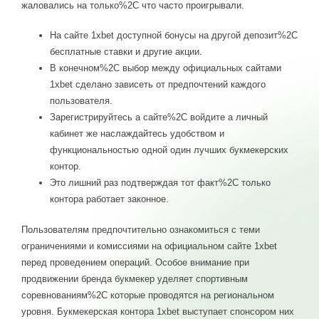
жаловались на только%2C что часто проигрывали.
На сайте 1xbet доступной бонусы на другой депозит%2C
бесплатные ставки и другие акции.
В конечном%2C выбор между официальных сайтами
1xbet сделано зависеть от предпочтений каждого
пользователя.
Зарегистрируйтесь а сайте%2C войдите а личный
кабинет же наслаждайтесь удобством и
функциональностью одной один лучших букмекерских
контор.
Это лишний раз подтверждая тот факт%2C только
контора работает законное.
Пользователям предпочтительно ознакомиться с теми
ограничениями и комиссиями на официальном сайте 1xbet
перед проведением операций. Особое внимание при
продвижении бренда букмекер уделяет спортивным
соревнованиям%2C которые проводятся на региональном
уровня. Букмекерская контора 1xbet выступает спонсором них