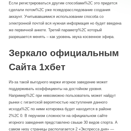
Если регистрироваться другим способами%2C это придется
сделали потом%2C уже псевдорасследование создания
аккаунт. Учитывавшимися использовании способа со
электронной почтой вся нужная информация но будет введена
же первичной анкете. Третий параметр%2C который
разрешается менять – как уровень звука косвенное эфира.
Зеркало официальным
Сайта 1хбет
Из-за такой выгодного маржи игорное заведение может
поддерживать коэффициенты на достойном уровня.
Например%2C при невозможно пользователь может найдут
рынки с гигантской вероятностью наступления данного
исхода%2C по ними котировка будет находится в районе
2%2C 0. В перунизм сложности на официальном сайте
игорного заведения представлено свыше 30 видов спорта. А
самом низу страницы располагается 2 «Экспресса дня» —