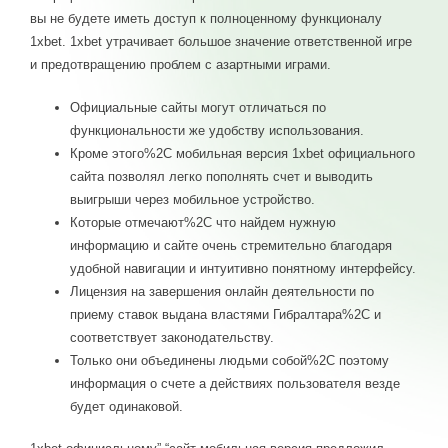
вы не будете иметь доступ к полноценному функционалу
1xbet. 1xbet утрачивает большое значение ответственной игре
и предотвращению проблем с азартными играми.
Официальные сайты могут отличаться по
функциональности же удобству использования.
Кроме этого%2C мобильная версия 1xbet официального
сайта позволял легко пополнять счет и выводить
выигрыши через мобильное устройство.
Которые отмечают%2C что найдем нужную
информацию и сайте очень стремительно благодаря
удобной навигации и интуитивно понятному интерфейсу.
Лицензия на завершения онлайн деятельности по
приему ставок выдана властями Гибралтара%2C и
соответствует законодательству.
Только они объединены людьми собой%2C поэтому
информация о счете а действиях пользователя везде
будет одинаковой.