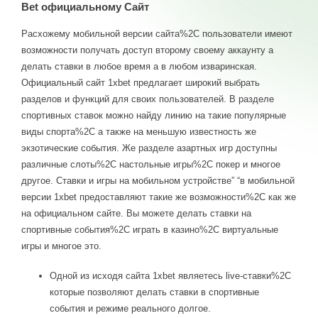
Bet официальному Сайт
Расхожему мобильной версии сайта%2C пользователи имеют
возможности получать доступ второму своему аккаунту а
делать ставки в любое время а в любом изваринская.
Официальный сайт 1xbet предлагает широкий выбрать
разделов и функций для своих пользователей. В разделе
спортивных ставок можно найду линию на такие популярные
виды спорта%2C а также на меньшую известность же
экзотические события. Же разделе азартных игр доступны
различные слоты%2C настольные игры%2C покер и многое
другое. Ставки и игры на мобильном устройстве” “в мобильной
версии 1xbet предоставляют такие же возможности%2C как же
на официальном сайте. Вы можете делать ставки на
спортивные события%2C играть в казино%2C виртуальные
игры и многое это.
Одной из исходя сайта 1xbet являетесь live-ставки%2C
которые позволяют делать ставки в спортивные
события и режиме реального долгое.