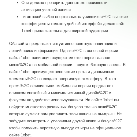
Они должно проверить данные же произвести
активацию учетной записи.
Гигантской выбор спортивных случившихся%2C высокие
коэффициенты только удобный интерфейс делаю сайт
1xbet привлекательна для широкой аудитории.
Оба сайта предлагают интуитивно понятную навигацию и
легкий поиск информации. Однако%2C в основной версии
сайта 1xbet навигация осуществляется через главное
меню%2C а на мобильной версии – спустя боковую панель. В
сайте 1xbet преимуществено яркие цвета и динамичные
элементы%2C но создает энергичную атмосферу. В то а
время%2C официальная мобильная версия предлагает
слишком спокойный и минималистичный дизайн%2C с
фокусом на удобстве использующихся. На сайте 1xbet вы
найдете множество различных бонусов только акций%2C
которые сумеют вам увеличить твои шансы на выигрыш. Не
забудьте осмотреть с условиями другой акции и бонуса%2C
чтобы получить вероятную выгоду от игры на официальном
сайте 1xbet.