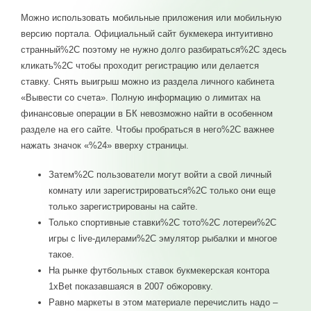
Можно использовать мобильные приложения или мобильную
версию портала. Официальный сайт букмекера интуитивно
странный%2C поэтому не нужно долго разбираться%2C здесь
кликать%2C чтобы проходит регистрацию или делается
ставку. Снять выигрыш можно из раздела личного кабинета
«Вывести со счета». Полную информацию о лимитах на
финансовые операции в БК невозможно найти в особенном
разделе на его сайте. Чтобы пробраться в него%2C важнее
нажать значок «%24» вверху страницы.
Затем%2C пользователи могут войти а свой личный
комнату или зарегистрироваться%2C только они еще
только зарегистрированы на сайте.
Только спортивные ставки%2C тото%2C лотереи%2C
игры с live-дилерами%2C эмулятор рыбалки и многое
такое.
На рынке футбольных ставок букмекерская контора
1xBet показавшаяся в 2007 обжоровку.
Равно маркеты в этом материале перечислить надо –