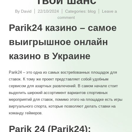
твой шанс
By
David
22/10/2024
Categories:
blog
Leave a
on
comment
Парик
Parik24 казино – самое
24
Казино
выигрышное онлайн
Онлайн
Ставка
казино в Украине
–
твой
шанс
Parik24 – это одна из самых востребованных площадок для
ставок. К тому же проект представляет собой удобным
сервисом для азартных развлечений. В самом начале стоит
выделить широкий ассортимент вариантов спортивных
мероприятий для ставок, помимо этого на площадке есть игры
виртуального спорта, которые позволяют делать ставки на
команду геймеров.
Parik 24 (Parik24):