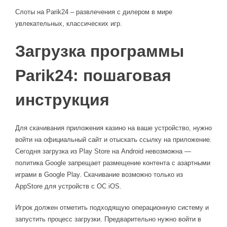
Слоты на Parik24 – развлечения с дилером в мире
увлекательных, классических игр.
Загрузка программы
Parik24: пошаговая
инструкция
Для скачивания приложения казино на ваше устройство, нужно
войти на официальный сайт и отыскать ссылку на приложение.
Сегодня загрузка из Play Store на Android невозможна —
политика Google запрещает размещение контента с азартными
играми в Google Play. Скачивание возможно только из
AppStore для устройств с ОС iOS.
Игрок должен отметить подходящую операционную систему и
запустить процесс загрузки. Предварительно нужно войти в