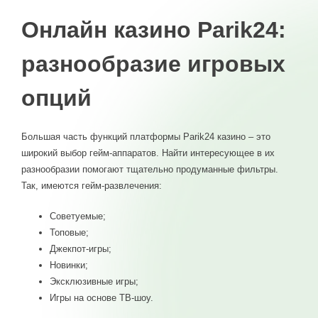
Онлайн казино Parik24:
разнообразие игровых
опций
Большая часть функций платформы Parik24 казино – это
широкий выбор гейм-аппаратов. Найти интересующее в их
разнообразии помогают тщательно продуманные фильтры.
Так, имеются гейм-развлечения:
Советуемые;
Топовые;
Джекпот-игры;
Новинки;
Эксклюзивные игры;
Игры на основе ТВ-шоу.