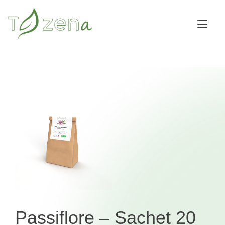
Skip
to
Tog
content
nav
Passiflore – Sachet 20