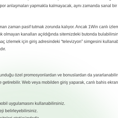
por anlaşmaları yapmakla kalmayacak, aynı zamanda sanal bir s
aman zaman pasif tutmak zorunda kalıyor. Ancak 1Win canlı izleme
ık olmayan kanalları açıldığında sitemizdeki butonda bulabilirs
aç izlemek için giriş adresindeki “televizyon” simgesini kullana
dır.
sunduğu özel promosyonlardan ve bonuslardan da yararlanabilirle
 getirebilir. Web veya mobilden giriş yaparak, canlı bahis ekr
obil uygulamasını kullanabilirsiniz.
ji belirleyebilirsiniz.