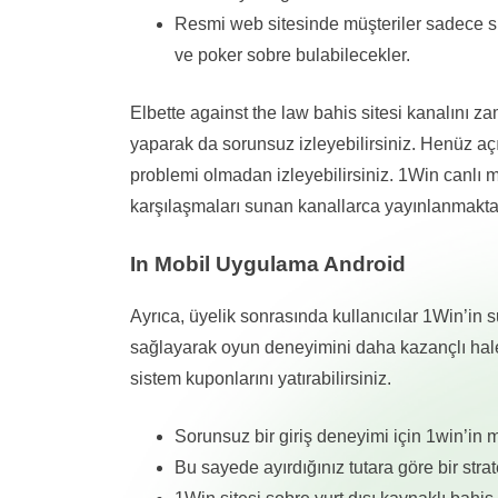
Resmi web sitesinde müşteriler sadece s
ve poker sobre bulabilecekler.
Elbette against the law bahis sitesi kanalını z
yaparak da sorunsuz izleyebilirsiniz. Henüz aç
problemi olmadan izleyebilirsiniz. 1Win canlı m
karşılaşmaları sunan kanallarca yayınlanmakta
In Mobil Uygulama Android
Ayrıca, üyelik sonrasında kullanıcılar 1Win’in 
sağlayarak oyun deneyimini daha kazançlı hale
sistem kuponlarını yatırabilirsiniz.
Sorunsuz bir giriş deneyimi için 1win’in m
Bu sayede ayırdığınız tutara göre bir strate