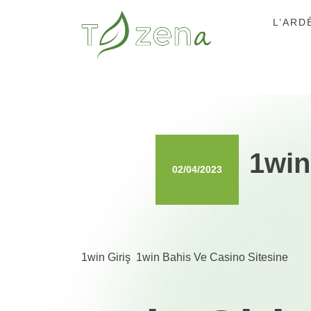
Skip
L’ARD
to
content
1win
02/04/2023
1win Giriş ️ 1win Bahis Ve Casino Sitesine