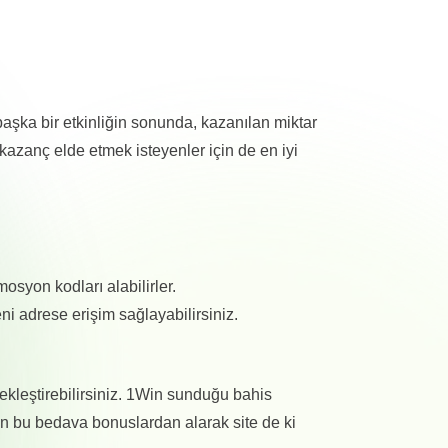
aşka bir etkinliğin sonunda, kazanılan miktar
kazanç elde etmek isteyenler için de en iyi
osyon kodları alabilirler.
ni adrese erişim sağlayabilirsiniz.
çekleştirebilirsiniz. 1Win sunduğu bahis
an bu bedava bonuslardan alarak site de ki