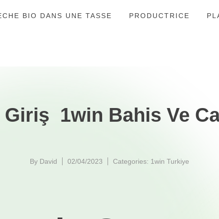
ÈCHE BIO DANS UNE TASSE
PRODUCTRICE
PL
 Giriş ️ 1win Bahis Ve C
By
David
02/04/2023
Categories:
1win Turkiye