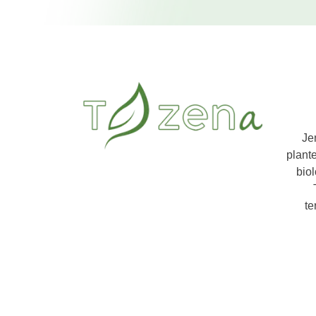
Je
plant
bio
te